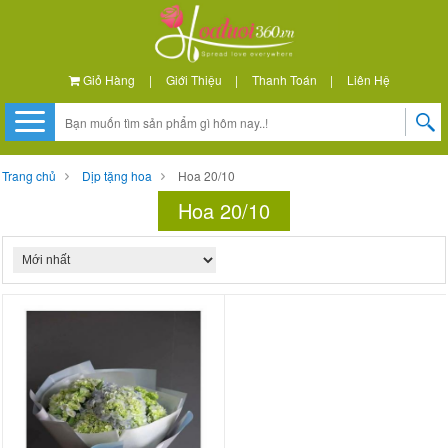
Giỏ Hàng
|
Giới Thiệu
|
Thanh Toán
|
Liên Hệ
Trang chủ
Dịp tặng hoa
Hoa 20/10
Hoa 20/10