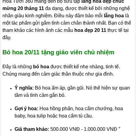
Hoa Tươi 360 mang đến bộ sưu tập
lẵng hoa đẹp chúc
mừng 20 tháng 11
đa dạng, được thiết kế bởi những nghệ
nhân giàu kinh nghiệm. Điều này đảm bảo mỗi
lẵng hoa
là
một tác phẩm gửi gắm tình cảm chân thành nhất. Bạn có thể
tham khảo các hình ảnh
các mẫu
hoa đẹp 20 11
thực tế tại
đây.
Bó hoa 20/11 tặng giáo viên chủ nhiệm
Đây là những
bó hoa
được thiết kế nhẹ nhàng, tinh tế.
Chúng mang đến cảm giác thân thuộc như gia đình.
Ý nghĩa:
Bó hoa ấm áp, gần gũi. Nó thể hiện sự quan
tâm và tình cảm gắn bó.
Gợi ý hoa:
Hoa hồng phấn, hoa cẩm chướng, hoa
baby, hoa tulip hoặc hoa cẩm tú cầu.
+
Giá tham khảo:
500.000 VNĐ - 1.000.000 VNĐ