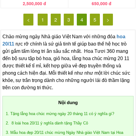
2,500,000 đ
650,000 đ
<
1
2
3
4
5
>
Chào mừng ngày Nhà giáo Việt Nam với những đóa
hoa
20/11
rực rỡ chính là sứ giả tinh tế giúp bao thế hệ học trò
gửi gắm tấm lòng tri ân sâu sắc nhất. Hoa Tươi 360 mang
đến bộ sưu tập bó hoa, giỏ hoa, lẵng hoa chúc mừng 20 11
được thiết kế tỉ mỉ, kết hợp giữa vẻ đẹp truyền thống và
phong cách hiện đại. Mỗi thiết kế như như một lời chúc sức
khỏe, sự trân trọng dành cho những người lái đò thầm lặng
trên con đường tri thức.
Nội dung
1. Tặng lẵng hoa chúc mừng ngày 20 tháng 11 có ý nghĩa gì?
2. 8 loài hoa 20/11 ý nghĩa dành tặng Thầy Cô
3. Mẫu hoa đẹp 20/11 chúc mừng Ngày Nhà giáo Việt Nam tại Hoa