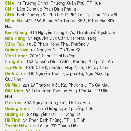
CN 6
71 Trường Chinh, Phường Xuân Phú, TP Huế
CN 7
Lâm Đồng 05 Phan Đình Phùng
CN 8
Bình Dương 151 Phú Lợi, P. Phú Lợi, Tp. Thủ Dầu Một
Đồng Nai
40/198A Phạm Văn Thuận, KP.3, P.Tân Mai Biên
Hòa
Kiên Giang
418 Nguyễn Trung Trực, Thành phố Rạch Giá
Nha Trang
54 Nguyễn Đức Cảnh, TP Nha Trang
Vũng Tàu
185B Phạm Hồng Thái, Phường 7
Quảng Nam
61 Nguyễn Du, Tp Tam Kỳ
Vĩnh Long:
20/A2 Phạm Thái Bường
Long An:
163 Nguyễn Đình Chiểu, Phường 3, Tp Tân An
Tây Ninh
1075 CTM8, phường Hiệp Ninh, TP Tây Ninh
Bình Định
340 Nguyễn Thái Học, phường Ngô Mây, Tp
Quy Nhơn
Cà Mau
221 Lý Thường Kiệt, K2, Phường 6, Tp Cà Mau
Bắc Ninh
83 Trần Hưng Đạo, phường Tiền An, TP Bắc
Ninh
Phú Yên
30A Nguyễn Công Trứ, TP Tuy Hòa
Quảng Bình
41 Trần Hưng Đạo, Tp Đồng Hới
Quảng Trị
92 Nguyễn Trãi, TP Đông Hà
Hà Tĩnh
54 Phan Đình Phùng, TP Hà Tĩnh
Thanh Hóa
177 Lê Lai, TP Thanh Hóa