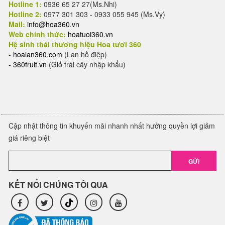
Hotline 1:
0936 65 27 27(Ms.Nhi)
Hotline 2:
0977 301 303 - 0933 055 945 (Ms.Vy)
Mail:
info@hoa360.vn
Web chính thức:
hoatuoi360.vn
Hệ sinh thái thương hiệu Hoa tươi 360
-
hoalan360.com
(Lan hồ điệp)
-
360fruit.vn
(Giỏ trái cây nhập khẩu)
Cập nhật thông tin khuyến mãi nhanh nhất hưởng quyền lợi giảm
giá riêng biệt
GỬI
KẾT NỐI CHÚNG TÔI QUA