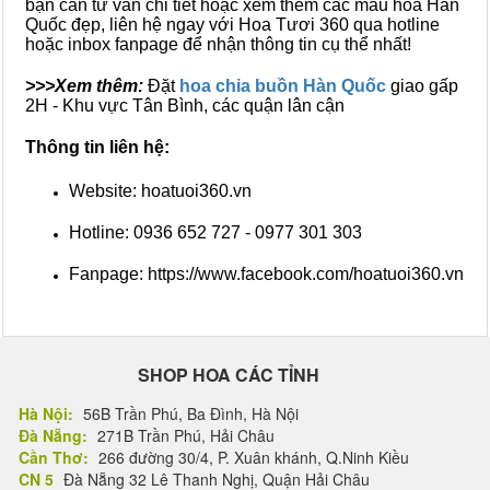
bạn cần tư vấn chi tiết hoặc xem thêm các mẫu hoa Hàn
Quốc đẹp, liên hệ ngay với Hoa Tươi 360 qua hotline
hoặc inbox fanpage để nhận thông tin cụ thể nhất!
>>>Xem thêm:
Đặt
hoa chia buồn Hàn Quốc
giao gấp
2H - Khu vực Tân Bình, các quận lân cận
Thông tin liên hệ:
Website: hoatuoi360.vn
Hotline: 0936 652 727 - 0977 301 303
Fanpage: https://www.facebook.com/hoatuoi360.vn
SHOP HOA CÁC TỈNH
Hà Nội:
56B Trần Phú, Ba Đình, Hà Nội
Đà Nẵng:
271B Trần Phú, Hải Châu
Cần Thơ:
266 đường 30/4, P. Xuân khánh, Q.Ninh Kiều
CN 5
Đà Nẵng 32 Lê Thanh Nghị, Quận Hải Châu