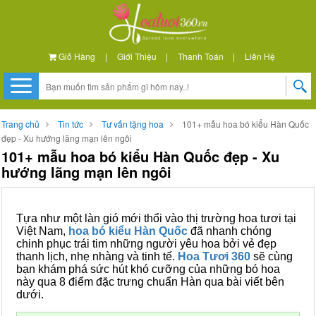
Giỏ Hàng
|
Giới Thiệu
|
Thanh Toán
|
Liên Hệ
Trang chủ
Tin tức
Tư vấn tặng hoa
101+ mẫu hoa bó kiểu Hàn Quốc
đẹp - Xu hướng lãng mạn lên ngôi
101+ mẫu hoa bó kiểu Hàn Quốc đẹp - Xu
hướng lãng mạn lên ngôi
Tựa như một làn gió mới thổi vào thị trường hoa tươi tại
Việt Nam,
hoa bó kiểu Hàn Quốc
đã nhanh chóng
chinh phục trái tim những người yêu hoa bởi vẻ đẹp
thanh lịch, nhẹ nhàng và tinh tế.
Hoa Tươi 360
sẽ cùng
bạn khám phá sức hút khó cưỡng của những bó hoa
này qua 8 điểm đặc trưng chuẩn Hàn qua bài viết bên
dưới.