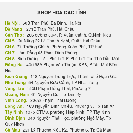
SHOP HOA CÁC TỈNH
Hà Nội:
56B Trần Phú, Ba Đình, Hà Nội
Đà Nẵng:
271B Trần Phú, Hải Châu
Cần Thơ:
266 đường 30/4, P. Xuân khánh, Q.Ninh Kiều
CN 5
Đà Nẵng 32 Lê Thanh Nghị, Quận Hải Châu
CN 6
71 Trường Chinh, Phường Xuân Phú, TP Huế
CN 7
Lâm Đồng 05 Phan Đình Phùng
CN 8
Bình Dương 151 Phú Lợi, P. Phú Lợi, Tp. Thủ Dầu Một
Đồng Nai
40/198A Phạm Văn Thuận, KP.3, P.Tân Mai Biên
Hòa
Kiên Giang
418 Nguyễn Trung Trực, Thành phố Rạch Giá
Nha Trang
54 Nguyễn Đức Cảnh, TP Nha Trang
Vũng Tàu
185B Phạm Hồng Thái, Phường 7
Quảng Nam
61 Nguyễn Du, Tp Tam Kỳ
Vĩnh Long:
20/A2 Phạm Thái Bường
Long An:
163 Nguyễn Đình Chiểu, Phường 3, Tp Tân An
Tây Ninh
1075 CTM8, phường Hiệp Ninh, TP Tây Ninh
Bình Định
340 Nguyễn Thái Học, phường Ngô Mây, Tp
Quy Nhơn
Cà Mau
221 Lý Thường Kiệt, K2, Phường 6, Tp Cà Mau