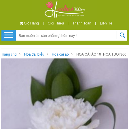
Giỏ Hàng
|
Giới Thiệu
|
Thanh Toán
|
Liên Hệ
Trang chủ
Hoa đại biểu
Hoa cài áo
HOA CÀI ÁO 10_HOA TƯƠI 360