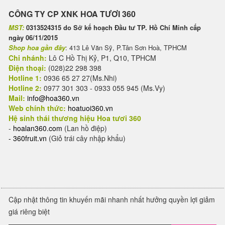
CÔNG TY CP XNK HOA TƯƠI 360
MST:
0313524315 do Sở kế hoạch Đầu tư TP. Hồ Chí Minh cấp
ngày 06/11/2015
Shop hoa gần đây
: 413 Lê Văn Sỹ, P.Tân Sơn Hoà, TPHCM
Chi nhánh:
Lô C Hồ Thị Kỷ, P1, Q10, TPHCM
Điện thoại:
(028)22 298 398
Hotline 1:
0936 65 27 27(Ms.Nhi)
Hotline 2:
0977 301 303 - 0933 055 945 (Ms.Vy)
Mail:
info@hoa360.vn
Web chính thức:
hoatuoi360.vn
Hệ sinh thái thương hiệu Hoa tươi 360
-
hoalan360.com
(Lan hồ điệp)
-
360fruit.vn
(Giỏ trái cây nhập khẩu)
Cập nhật thông tin khuyến mãi nhanh nhất hưởng quyền lợi giảm
giá riêng biệt