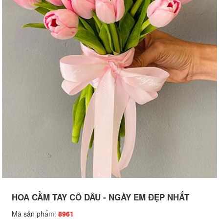
HOA CẦM TAY CÔ DÂU - NGÀY EM ĐẸP NHẤT
Mã sản phẩm:
8961