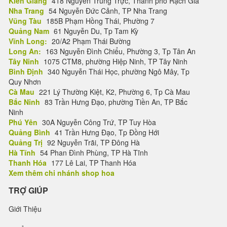
Kiên Giang
418 Nguyễn Trung Trực, Thành phố Rạch Giá
Nha Trang
54 Nguyễn Đức Cảnh, TP Nha Trang
Vũng Tàu
185B Phạm Hồng Thái, Phường 7
Quảng Nam
61 Nguyễn Du, Tp Tam Kỳ
Vĩnh Long:
20/A2 Phạm Thái Bường
Long An:
163 Nguyễn Đình Chiểu, Phường 3, Tp Tân An
Tây Ninh
1075 CTM8, phường Hiệp Ninh, TP Tây Ninh
Bình Định
340 Nguyễn Thái Học, phường Ngô Mây, Tp
Quy Nhơn
Cà Mau
221 Lý Thường Kiệt, K2, Phường 6, Tp Cà Mau
Bắc Ninh
83 Trần Hưng Đạo, phường Tiền An, TP Bắc
Ninh
Phú Yên
30A Nguyễn Công Trứ, TP Tuy Hòa
Quảng Bình
41 Trần Hưng Đạo, Tp Đồng Hới
Quảng Trị
92 Nguyễn Trãi, TP Đông Hà
Hà Tĩnh
54 Phan Đình Phùng, TP Hà Tĩnh
Thanh Hóa
177 Lê Lai, TP Thanh Hóa
Xem thêm chi nhánh shop hoa
TRỢ GIÚP
Giới Thiệu