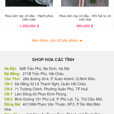
Hoa cầm tay cô dâu - Hạnh phúc
Hoa cầm tay cô dâu - Khi hai ta về
viên mãn
một nhà
1,350,000 đ
950,000 đ
Xem thêm, còn 63 sản phẩm
SHOP HOA CÁC TỈNH
Hà Nội:
56B Trần Phú, Ba Đình, Hà Nội
Đà Nẵng:
271B Trần Phú, Hải Châu
Cần Thơ:
266 đường 30/4, P. Xuân khánh, Q.Ninh Kiều
CN 5
Đà Nẵng 32 Lê Thanh Nghị, Quận Hải Châu
CN 6
71 Trường Chinh, Phường Xuân Phú, TP Huế
CN 7
Lâm Đồng 05 Phan Đình Phùng
CN 8
Bình Dương 151 Phú Lợi, P. Phú Lợi, Tp. Thủ Dầu Một
Đồng Nai
40/198A Phạm Văn Thuận, KP.3, P.Tân Mai Biên
Hòa