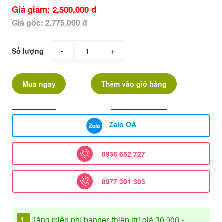
Giá giảm: 2,500,000 đ
Giá gốc: 2,775,000 đ
Số lượng
-
+
Mua ngay
Thêm vào giỏ hàng
Zalo OA
0936 652 727
0977 301 303
1.
Tặng miễn phí banner, thiệp (trị giá 30.000 -