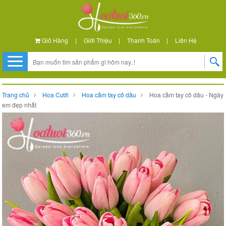
Giỏ Hàng
|
Giới Thiệu
|
Thanh Toán
|
Liên Hệ
Trang chủ
Hoa Cưới
Hoa cầm tay cô dâu
Hoa cầm tay cô dâu - Ngày
em đẹp nhất