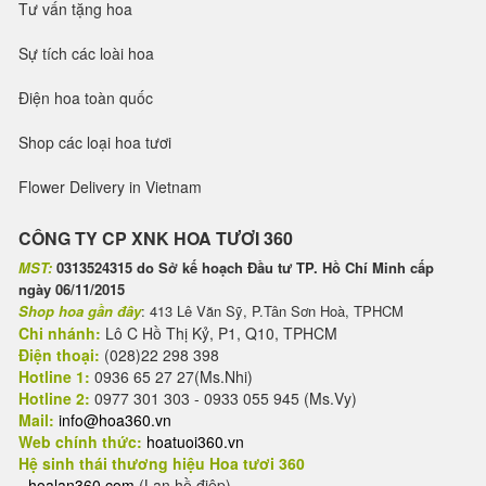
Tư vấn tặng hoa
Sự tích các loài hoa
Điện hoa toàn quốc
Shop các loại hoa tươi
Flower Delivery in Vietnam
CÔNG TY CP XNK HOA TƯƠI 360
MST:
0313524315 do Sở kế hoạch Đầu tư TP. Hồ Chí Minh cấp
ngày 06/11/2015
Shop hoa gần đây
: 413 Lê Văn Sỹ, P.Tân Sơn Hoà, TPHCM
Chi nhánh:
Lô C Hồ Thị Kỷ, P1, Q10, TPHCM
Điện thoại:
(028)22 298 398
Hotline 1:
0936 65 27 27(Ms.Nhi)
Hotline 2:
0977 301 303 - 0933 055 945 (Ms.Vy)
Mail:
info@hoa360.vn
Web chính thức:
hoatuoi360.vn
Hệ sinh thái thương hiệu Hoa tươi 360
-
hoalan360.com
(Lan hồ điệp)