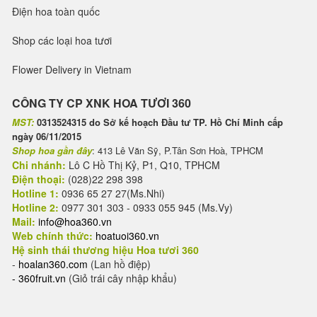
Điện hoa toàn quốc
Shop các loại hoa tươi
Flower Delivery in Vietnam
CÔNG TY CP XNK HOA TƯƠI 360
MST:
0313524315 do Sở kế hoạch Đầu tư TP. Hồ Chí Minh cấp
ngày 06/11/2015
Shop hoa gần đây
: 413 Lê Văn Sỹ, P.Tân Sơn Hoà, TPHCM
Chi nhánh:
Lô C Hồ Thị Kỷ, P1, Q10, TPHCM
Điện thoại:
(028)22 298 398
Hotline 1:
0936 65 27 27(Ms.Nhi)
Hotline 2:
0977 301 303 - 0933 055 945 (Ms.Vy)
Mail:
info@hoa360.vn
Web chính thức:
hoatuoi360.vn
Hệ sinh thái thương hiệu Hoa tươi 360
-
hoalan360.com
(Lan hồ điệp)
-
360fruit.vn
(Giỏ trái cây nhập khẩu)