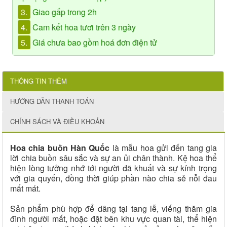
3.
Giao gấp trong 2h
4.
Cam kết hoa tươi trên 3 ngày
5.
Giá chưa bao gồm hoá đơn điện tử
THÔNG TIN THÊM
HƯỚNG DẪN THANH TOÁN
CHÍNH SÁCH VÀ ĐIỀU KHOẢN
Hoa chia buồn Hàn Quốc
là mẫu hoa gửi đến tang gia
lời chia buồn sâu sắc và sự an ủi chân thành. Kệ hoa thể
hiện lòng tưởng nhớ tới người đã khuất và sự kính trọng
với gia quyến, đồng thời giúp phần nào chia sẻ nỗi đau
mất mát.
Sản phẩm phù hợp để dâng tại tang lễ, viếng thăm gia
đình người mất, hoặc đặt bên khu vực quan tài, thể hiện