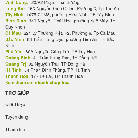
Vĩnh Long:
20/A2 Phạm Thái Bường
Long An:
163 Nguyễn Đình Chiểu, Phường 3, Tp Tân An
Tây Ninh
1075 CTM8, phường Hiệp Ninh, TP Tây Ninh
Bình Định
340 Nguyễn Thái Học, phường Ngô Mây, Tp
Quy Nhơn
Cà Mau
221 Lý Thường Kiệt, K2, Phường 6, Tp Cà Mau
Bắc Ninh
83 Trần Hưng Đạo, phường Tiền An, TP Bắc
Ninh
Phú Yên
30A Nguyễn Công Trứ, TP Tuy Hòa
Quảng Bình
41 Trần Hưng Đạo, Tp Đồng Hới
Quảng Trị
92 Nguyễn Trãi, TP Đông Hà
Hà Tĩnh
54 Phan Đình Phùng, TP Hà Tĩnh
Thanh Hóa
177 Lê Lai, TP Thanh Hóa
Xem thêm chi nhánh shop hoa
TRỢ GIÚP
Giới Thiệu
Tuyển dụng
Thanh toán