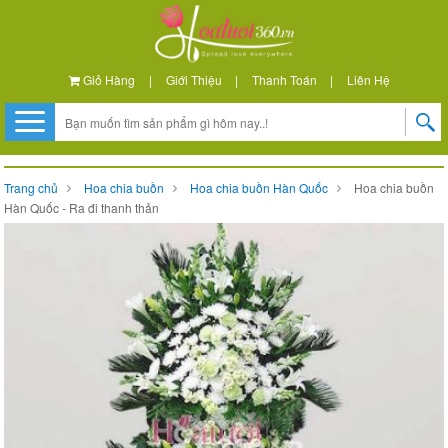
Giỏ Hàng
|
Giới Thiệu
|
Thanh Toán
|
Liên Hệ
Trang chủ
Hoa chia buồn
Hoa chia buồn Hàn Quốc
Hoa chia buồn
Hàn Quốc - Ra đi thanh thản