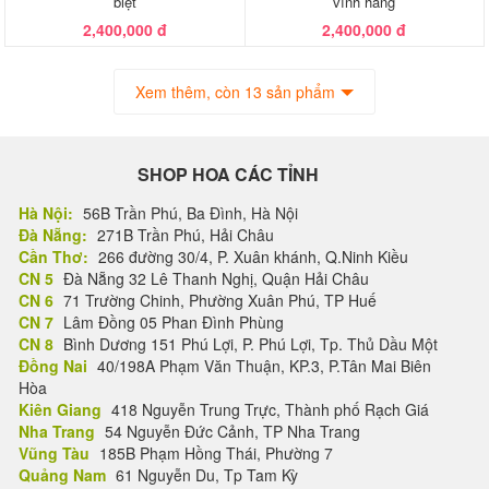
biệt
vĩnh hằng
2,400,000 đ
2,400,000 đ
Xem thêm, còn 13 sản phẩm
SHOP HOA CÁC TỈNH
Hà Nội:
56B Trần Phú, Ba Đình, Hà Nội
Đà Nẵng:
271B Trần Phú, Hải Châu
Cần Thơ:
266 đường 30/4, P. Xuân khánh, Q.Ninh Kiều
CN 5
Đà Nẵng 32 Lê Thanh Nghị, Quận Hải Châu
CN 6
71 Trường Chinh, Phường Xuân Phú, TP Huế
CN 7
Lâm Đồng 05 Phan Đình Phùng
CN 8
Bình Dương 151 Phú Lợi, P. Phú Lợi, Tp. Thủ Dầu Một
Đồng Nai
40/198A Phạm Văn Thuận, KP.3, P.Tân Mai Biên
Hòa
Kiên Giang
418 Nguyễn Trung Trực, Thành phố Rạch Giá
Nha Trang
54 Nguyễn Đức Cảnh, TP Nha Trang
Vũng Tàu
185B Phạm Hồng Thái, Phường 7
Quảng Nam
61 Nguyễn Du, Tp Tam Kỳ