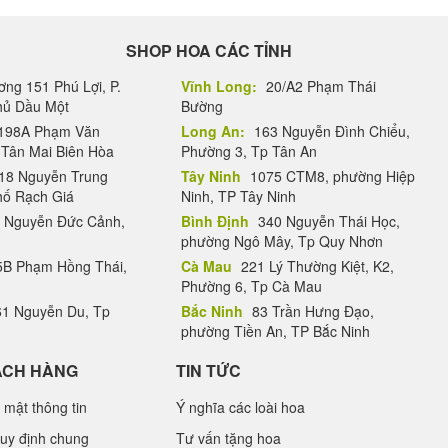
SHOP HOA CÁC TỈNH
ng 151 Phú Lợi, P.
Vĩnh Long:
20/A2 Phạm Thái
Thủ Dầu Một
Bường
198A Phạm Văn
Long An:
163 Nguyễn Đình Chiểu,
.Tân Mai Biên Hòa
Phường 3, Tp Tân An
18 Nguyễn Trung
Tây Ninh
1075 CTM8, phường Hiệp
hố Rạch Giá
Ninh, TP Tây Ninh
 Nguyễn Đức Cảnh,
Bình Định
340 Nguyễn Thái Học,
phường Ngô Mây, Tp Quy Nhơn
B Phạm Hồng Thái,
Cà Mau
221 Lý Thường Kiệt, K2,
Phường 6, Tp Cà Mau
1 Nguyễn Du, Tp
Bắc Ninh
83 Trần Hưng Đạo,
phường Tiền An, TP Bắc Ninh
ÁCH HÀNG
TIN TỨC
 mật thông tin
Ý nghĩa các loài hoa
uy định chung
Tư vấn tặng hoa