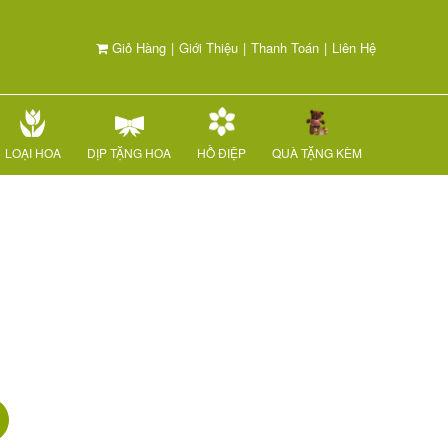
Giỏ Hàng
|
Giới Thiệu
|
Thanh Toán
|
Liên Hệ
LOẠI HOA
DỊP TẶNG HOA
HỒ ĐIỆP
QUÀ TẶNG KÈM