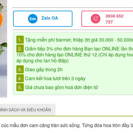
0936 652
Zalo OA
727
1.
Tặng miễn phí banner, thiệp (trị giá 30.000 - 50.000
2.
Giảm tiếp 3% cho đơn hàng Bạn tạo ONLINE lần th
10% cho đơn hàng tạo ONLINE thứ 12 (Chỉ áp dụng hoa 
áp dụng cho lan hồ điệp)
3.
Giao gấp trong 2h
4.
Cam kết hoa tươi trên 3 ngày
5.
Giá chưa bao gồm hoá đơn điện tử
HÍNH SÁCH VÀ ĐIỀU KHOẢN
 cúc mẫu đơn cam căng tràn sức sống. Từng đóa hoa tròn đầy l