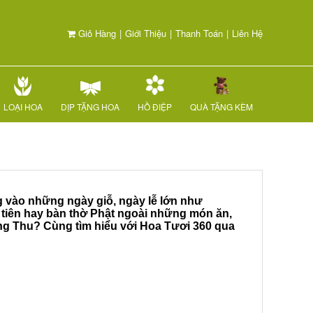
Giỏ Hàng
|
Giới Thiệu
|
Thanh Toán
|
Liên Hệ
LOẠI HOA
DỊP TẶNG HOA
HỒ ĐIỆP
QUÀ TẶNG KÈM
g vào những ngày giỗ, ngày lễ lớn như
 tiên hay bàn thờ Phật ngoài những món ăn,
rung Thu? Cùng tìm hiểu với Hoa Tươi 360 qua