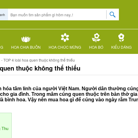
anh
NG
HOA CHIA BUỒN
HOA CHÚC MỪNG
HOA BÓ
KIỂU DÁNG
- TOP 4 loài hoa quen thuộc không thể thiếu
 quen thuộc không thể thiếu
n hóa tâm linh của người Việt Nam. Người dân thường cún
 cho gia đình. Trong mâm cúng quen thuộc trên bàn thờ gia
 đó là bình hoa. Vậy nên mua hoa gì để cúng vào ngày rằm T
g Thu