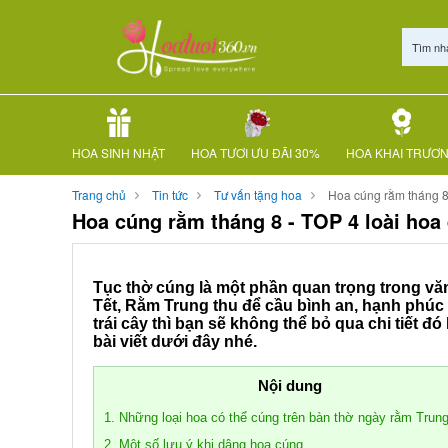
Tìm nh
HOA SINH NHẬT
HOA TƯƠI ƯU ĐÃI 30%
HOA KHAI TRƯƠ
Trang chủ
Tin tức
Tư vấn tặng hoa
Hoa cúng rằm tháng 8 
Hoa cúng rằm tháng 8 - TOP 4 loài hoa
Tục thờ cúng là một phần quan trọng trong vă
Tết, Rằm Trung thu để cầu bình an, hạnh phúc
trái cây thì bạn sẽ không thể bỏ qua chi tiết
bài viết dưới đây nhé.
Nội dung
1. Những loại hoa có thể cúng trên bàn thờ ngày rằm Trun
2. Một số lưu ý khi dâng hoa cúng