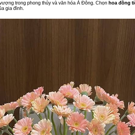
nh vượng trong phong thủy và văn hóa Á Đông. Chọn
hoa đồng t
a gia đình.