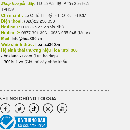
Shop hoa gần đây
: 413 Lê Văn Sỹ, P.Tân Sơn Hoà,
TPHCM
Chi nhánh:
Lô C Hồ Thị Kỷ, P1, Q10, TPHCM
Điện thoại:
(028)22 298 398
Hotline 1:
0936 65 27 27(Ms.Nhi)
Hotline 2:
0977 301 303 - 0933 055 945 (Ms.Vy)
Mail:
info@hoa360.vn
Web chính thức:
hoatuoi360.vn
Hệ sinh thái thương hiệu Hoa tươi 360
-
hoalan360.com
(Lan hồ điệp)
-
360fruit.vn
(Giỏ trái cây nhập khẩu)
KẾT NỐI CHÚNG TÔI QUA