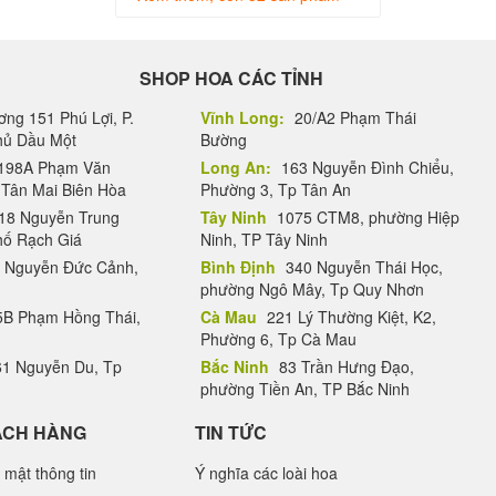
SHOP HOA CÁC TỈNH
ng 151 Phú Lợi, P.
Vĩnh Long:
20/A2 Phạm Thái
Thủ Dầu Một
Bường
198A Phạm Văn
Long An:
163 Nguyễn Đình Chiểu,
.Tân Mai Biên Hòa
Phường 3, Tp Tân An
18 Nguyễn Trung
Tây Ninh
1075 CTM8, phường Hiệp
hố Rạch Giá
Ninh, TP Tây Ninh
 Nguyễn Đức Cảnh,
Bình Định
340 Nguyễn Thái Học,
phường Ngô Mây, Tp Quy Nhơn
B Phạm Hồng Thái,
Cà Mau
221 Lý Thường Kiệt, K2,
Phường 6, Tp Cà Mau
1 Nguyễn Du, Tp
Bắc Ninh
83 Trần Hưng Đạo,
phường Tiền An, TP Bắc Ninh
ÁCH HÀNG
TIN TỨC
 mật thông tin
Ý nghĩa các loài hoa