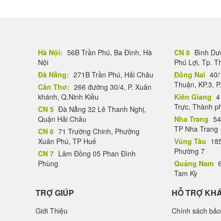
Hà Nội:
56B Trần Phú, Ba Đình, Hà
CN 8
Bình Dươ
Nội
Phú Lợi, Tp. 
Đà Nẵng:
271B Trần Phú, Hải Châu
Đồng Nai
40/
Thuận, KP.3, P
Cần Thơ:
266 đường 30/4, P. Xuân
khánh, Q.Ninh Kiều
Kiên Giang
4
Trực, Thành p
CN 5
Đà Nẵng 32 Lê Thanh Nghị,
Quận Hải Châu
Nha Trang
54
TP Nha Trang
CN 6
71 Trường Chinh, Phường
Xuân Phú, TP Huế
Vũng Tàu
185
Phường 7
CN 7
Lâm Đồng 05 Phan Đình
Phùng
Quảng Nam
6
Tam Kỳ
TRỢ GIÚP
HỖ TRỢ KH
Giới Thiệu
Chính sách bảo