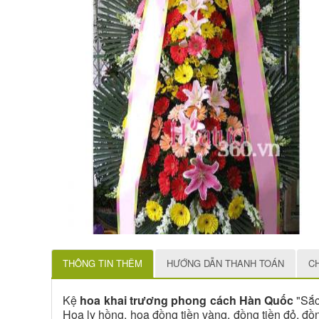
THÔNG TIN THÊM
HƯỚNG DẪN THANH TOÁN
C
Kệ
hoa khai trương phong cách Hàn Quốc
"Sắc
Hoa ly hồng, hoa đồng tiền vàng, đồng tiền đỏ, đồ