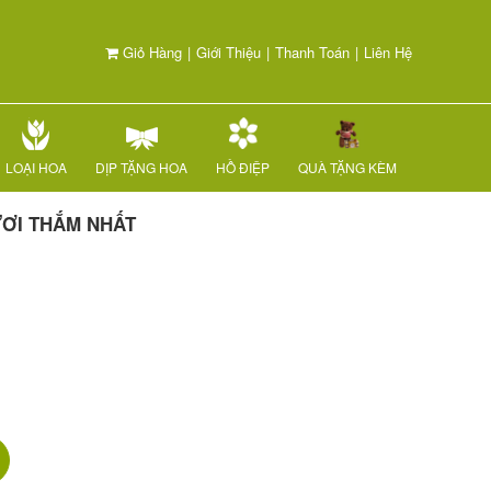
Giỏ Hàng
|
Giới Thiệu
|
Thanh Toán
|
Liên Hệ
LOẠI HOA
DỊP TẶNG HOA
HỒ ĐIỆP
QUÀ TẶNG KÈM
ƯƠI THẮM NHẤT