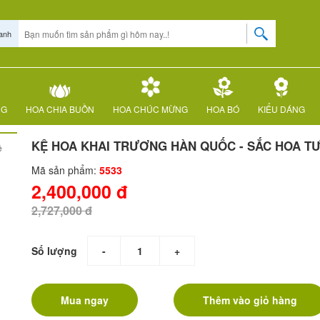
anh
NG
HOA CHIA BUỒN
HOA CHÚC MỪNG
HOA BÓ
KIỂU DÁNG
KỆ HOA KHAI TRƯƠNG HÀN QUỐC - SẮC HOA T
ệ
Mã sản phẩm:
5533
2,400,000 đ
2,727,000 đ
Số lượng
-
+
Mua ngay
Thêm vào giỏ hàng