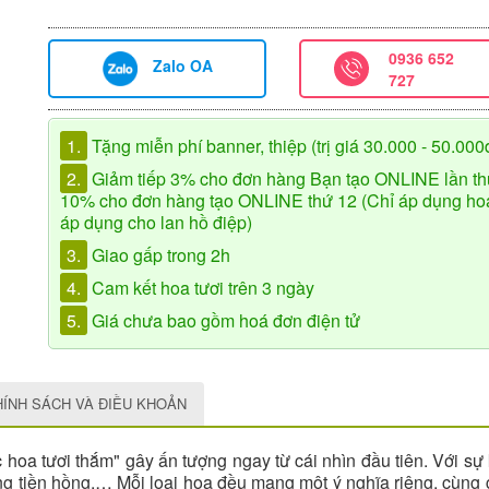
0936 652
Zalo OA
727
1.
Tặng miễn phí banner, thiệp (trị giá 30.000 - 50.000
2.
Giảm tiếp 3% cho đơn hàng Bạn tạo ONLINE lần th
10% cho đơn hàng tạo ONLINE thứ 12 (Chỉ áp dụng hoa 
áp dụng cho lan hồ điệp)
3.
Giao gấp trong 2h
4.
Cam kết hoa tươi trên 3 ngày
5.
Giá chưa bao gồm hoá đơn điện tử
HÍNH SÁCH VÀ ĐIỀU KHOẢN
 hoa tươi thắm" gây ấn tượng ngay từ cái nhìn đầu tiên. Với s
ng tiền hồng,… Mỗi loại hoa đều mang một ý nghĩa riêng, cùng 