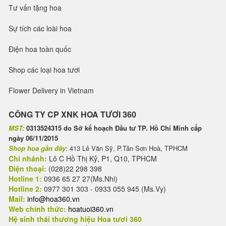
Tư vấn tặng hoa
Sự tích các loài hoa
Điện hoa toàn quốc
Shop các loại hoa tươi
Flower Delivery in Vietnam
CÔNG TY CP XNK HOA TƯƠI 360
MST:
0313524315 do Sở kế hoạch Đầu tư TP. Hồ Chí Minh cấp
ngày 06/11/2015
Shop hoa gần đây
: 413 Lê Văn Sỹ, P.Tân Sơn Hoà, TPHCM
Chi nhánh:
Lô C Hồ Thị Kỷ, P1, Q10, TPHCM
Điện thoại:
(028)22 298 398
Hotline 1:
0936 65 27 27(Ms.Nhi)
Hotline 2:
0977 301 303 - 0933 055 945 (Ms.Vy)
Mail:
info@hoa360.vn
Web chính thức:
hoatuoi360.vn
Hệ sinh thái thương hiệu Hoa tươi 360