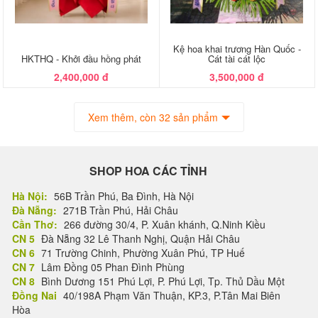
Kệ hoa khai trương Hàn Quốc -
HKTHQ - Khởi đầu hồng phát
Cát tài cát lộc
2,400,000 đ
3,500,000 đ
Xem thêm, còn 32 sản phẩm
SHOP HOA CÁC TỈNH
Hà Nội:
56B Trần Phú, Ba Đình, Hà Nội
Đà Nẵng:
271B Trần Phú, Hải Châu
Cần Thơ:
266 đường 30/4, P. Xuân khánh, Q.Ninh Kiều
CN 5
Đà Nẵng 32 Lê Thanh Nghị, Quận Hải Châu
CN 6
71 Trường Chinh, Phường Xuân Phú, TP Huế
CN 7
Lâm Đồng 05 Phan Đình Phùng
CN 8
Bình Dương 151 Phú Lợi, P. Phú Lợi, Tp. Thủ Dầu Một
Đồng Nai
40/198A Phạm Văn Thuận, KP.3, P.Tân Mai Biên
Hòa