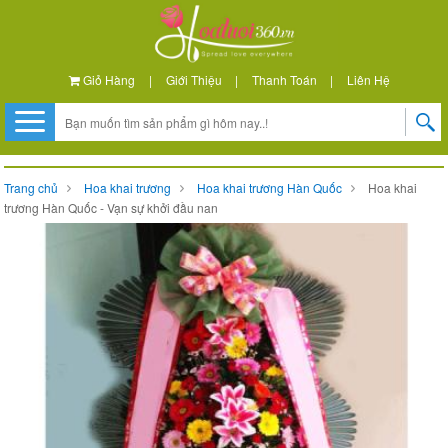
Giỏ Hàng
|
Giới Thiệu
|
Thanh Toán
|
Liên Hệ
Trang chủ
Hoa khai trương
Hoa khai trương Hàn Quốc
Hoa khai
trương Hàn Quốc - Vạn sự khởi đầu nan