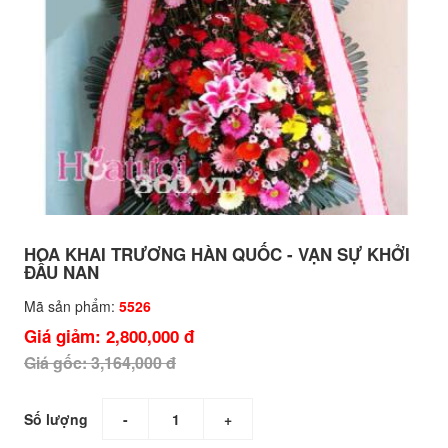
HOA KHAI TRƯƠNG HÀN QUỐC - VẠN SỰ KHỞI
ĐẦU NAN
Mã sản phẩm:
5526
Giá giảm: 2,800,000 đ
Giá gốc: 3,164,000 đ
Số lượng
-
+