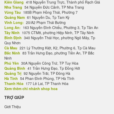
Kiên Giang
418 Nguyễn Trung Trực, Thành phố Rạch Giá
Nha Trang
54 Nguyễn Đức Cảnh, TP Nha Trang
Vũng Tàu
185B Phạm Hồng Thái, Phường 7
Quảng Nam
61 Nguyễn Du, Tp Tam Kỳ
Vĩnh Long:
20/A2 Phạm Thái Bường
Long An:
163 Nguyễn Đình Chiểu, Phường 3, Tp Tân An
Tây Ninh
1075 CTM8, phường Hiệp Ninh, TP Tây Ninh
Bình Định
340 Nguyễn Thái Học, phường Ngô Mây, Tp
Quy Nhơn
Cà Mau
221 Lý Thường Kiệt, K2, Phường 6, Tp Cà Mau
Bắc Ninh
83 Trần Hưng Đạo, phường Tiền An, TP Bắc
Ninh
Phú Yên
30A Nguyễn Công Trứ, TP Tuy Hòa
Quảng Bình
41 Trần Hưng Đạo, Tp Đồng Hới
Quảng Trị
92 Nguyễn Trãi, TP Đông Hà
Hà Tĩnh
54 Phan Đình Phùng, TP Hà Tĩnh
Thanh Hóa
177 Lê Lai, TP Thanh Hóa
Xem thêm chi nhánh shop hoa
TRỢ GIÚP
Giới Thiệu