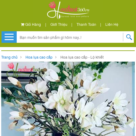
Giỏ Hàng
|
Giới Thiệu
|
Thanh Toán
|
Liên Hệ
Trang chủ
Hoa lụa cao cấp
Hoa lụa cao cấp - Lộ khiết