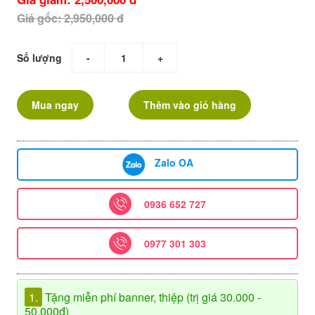
Giá gốc: 2,950,000 đ
Số lượng
-
+
Mua ngay
Thêm vào giỏ hàng
Zalo OA
0936 652 727
0977 301 303
1.
Tặng miễn phí banner, thiệp (trị giá 30.000 -
50.000đ)