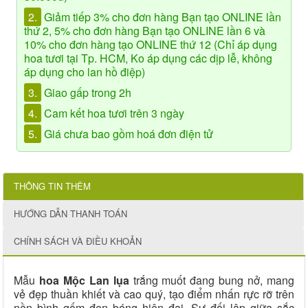
2.
Giảm tiếp 3% cho đơn hàng Bạn tạo ONLINE lần
thứ 2, 5% cho đơn hàng Bạn tạo ONLINE lần 6 và
10% cho đơn hàng tạo ONLINE thứ 12 (Chỉ áp dụng
hoa tươi tại Tp. HCM, Ko áp dụng các dịp lễ, không
áp dụng cho lan hồ điệp)
3.
Giao gấp trong 2h
4.
Cam kết hoa tươi trên 3 ngày
5.
Giá chưa bao gồm hoá đơn điện tử
THÔNG TIN THÊM
HƯỚNG DẪN THANH TOÁN
CHÍNH SÁCH VÀ ĐIỀU KHOẢN
Mẫu
hoa Mộc Lan lụa
trắng muốt đang bung nở, mang
vẻ đẹp thuần khiết và cao quý, tạo điểm nhấn rực rỡ trên
nền bình gốm đen bóng hiện đại. Sự đối lập giữa sắc