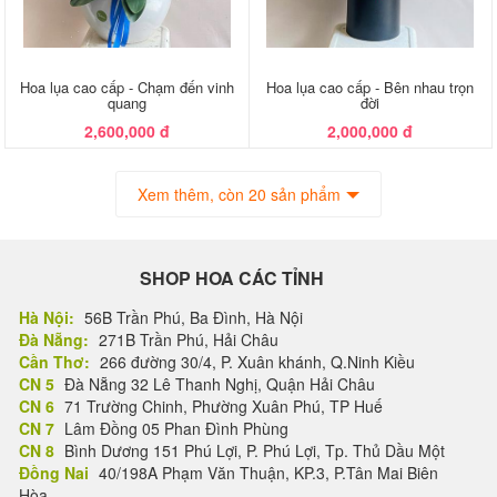
Hoa lụa cao cấp - Chạm đến vinh
Hoa lụa cao cấp - Bên nhau trọn
quang
đời
2,600,000 đ
2,000,000 đ
Xem thêm, còn 20 sản phẩm
SHOP HOA CÁC TỈNH
Hà Nội:
56B Trần Phú, Ba Đình, Hà Nội
Đà Nẵng:
271B Trần Phú, Hải Châu
Cần Thơ:
266 đường 30/4, P. Xuân khánh, Q.Ninh Kiều
CN 5
Đà Nẵng 32 Lê Thanh Nghị, Quận Hải Châu
CN 6
71 Trường Chinh, Phường Xuân Phú, TP Huế
CN 7
Lâm Đồng 05 Phan Đình Phùng
CN 8
Bình Dương 151 Phú Lợi, P. Phú Lợi, Tp. Thủ Dầu Một
Đồng Nai
40/198A Phạm Văn Thuận, KP.3, P.Tân Mai Biên
Hòa