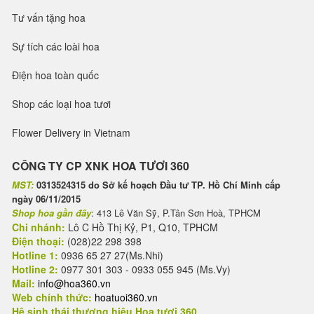
Tư vấn tặng hoa
Sự tích các loài hoa
Điện hoa toàn quốc
Shop các loại hoa tươi
Flower Delivery in Vietnam
CÔNG TY CP XNK HOA TƯƠI 360
MST:
0313524315 do Sở kế hoạch Đầu tư TP. Hồ Chí Minh cấp
ngày 06/11/2015
Shop hoa gần đây
: 413 Lê Văn Sỹ, P.Tân Sơn Hoà, TPHCM
Chi nhánh:
Lô C Hồ Thị Kỷ, P1, Q10, TPHCM
Điện thoại:
(028)22 298 398
Hotline 1:
0936 65 27 27(Ms.Nhi)
Hotline 2:
0977 301 303 - 0933 055 945 (Ms.Vy)
Mail:
info@hoa360.vn
Web chính thức:
hoatuoi360.vn
Hệ sinh thái thương hiệu Hoa tươi 360