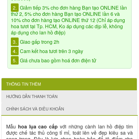
2.
Giảm tiếp 3% cho đơn hàng Bạn tạo ONLINE lần
thứ 2, 5% cho đơn hàng Bạn tạo ONLINE lần 6 và
10% cho đơn hàng tạo ONLINE thứ 12 (Chỉ áp dụng
hoa tươi tại Tp. HCM, Ko áp dụng các dịp lễ, không
áp dụng cho lan hồ điệp)
3.
Giao gấp trong 2h
4.
Cam kết hoa tươi trên 3 ngày
5.
Giá chưa bao gồm hoá đơn điện tử
THÔNG TIN THÊM
HƯỚNG DẪN THANH TOÁN
CHÍNH SÁCH VÀ ĐIỀU KHOẢN
Mẫu
hoa lụa cao cấp
với những cành lan hồ điệp tím
được chế tác thủ công tỉ mỉ, toát lên vẻ đẹp kiêu sa và
sang trọng. Đây là lựa chọn hoàn hảo để tô điểm cho