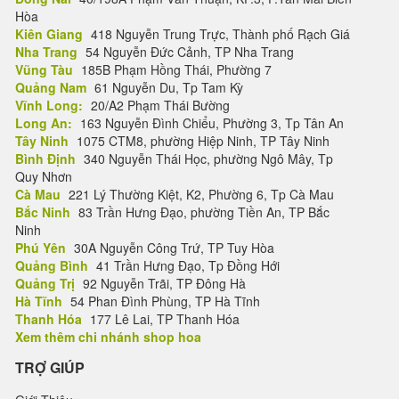
Hòa
Kiên Giang
418 Nguyễn Trung Trực, Thành phố Rạch Giá
Nha Trang
54 Nguyễn Đức Cảnh, TP Nha Trang
Vũng Tàu
185B Phạm Hồng Thái, Phường 7
Quảng Nam
61 Nguyễn Du, Tp Tam Kỳ
Vĩnh Long:
20/A2 Phạm Thái Bường
Long An:
163 Nguyễn Đình Chiểu, Phường 3, Tp Tân An
Tây Ninh
1075 CTM8, phường Hiệp Ninh, TP Tây Ninh
Bình Định
340 Nguyễn Thái Học, phường Ngô Mây, Tp
Quy Nhơn
Cà Mau
221 Lý Thường Kiệt, K2, Phường 6, Tp Cà Mau
Bắc Ninh
83 Trần Hưng Đạo, phường Tiền An, TP Bắc
Ninh
Phú Yên
30A Nguyễn Công Trứ, TP Tuy Hòa
Quảng Bình
41 Trần Hưng Đạo, Tp Đồng Hới
Quảng Trị
92 Nguyễn Trãi, TP Đông Hà
Hà Tĩnh
54 Phan Đình Phùng, TP Hà Tĩnh
Thanh Hóa
177 Lê Lai, TP Thanh Hóa
Xem thêm chi nhánh shop hoa
TRỢ GIÚP