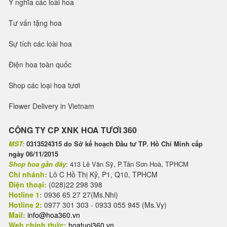
Ý nghĩa các loài hoa
Tư vấn tặng hoa
Sự tích các loài hoa
Điện hoa toàn quốc
Shop các loại hoa tươi
Flower Delivery in Vietnam
CÔNG TY CP XNK HOA TƯƠI 360
MST:
0313524315 do Sở kế hoạch Đầu tư TP. Hồ Chí Minh cấp
ngày 06/11/2015
Shop hoa gần đây
: 413 Lê Văn Sỹ, P.Tân Sơn Hoà, TPHCM
Chi nhánh:
Lô C Hồ Thị Kỷ, P1, Q10, TPHCM
Điện thoại:
(028)22 298 398
Hotline 1:
0936 65 27 27(Ms.Nhi)
Hotline 2:
0977 301 303 - 0933 055 945 (Ms.Vy)
Mail:
info@hoa360.vn
Web chính thức:
hoatuoi360.vn