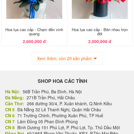
Hoa lụa cao cấp - Chạm đến vinh
Hoa lụa cao cấp - Bên nhau trọn
quang
đời
2,600,000 đ
2,000,000 đ
Xem thêm, còn 20 sản phẩm
SHOP HOA CÁC TỈNH
Hà Nội:
56B Trần Phú, Ba Đình, Hà Nội
Đà Nẵng:
271B Trần Phú, Hải Châu
Cần Thơ:
266 đường 30/4, P. Xuân khánh, Q.Ninh Kiều
CN 5
Đà Nẵng 32 Lê Thanh Nghị, Quận Hải Châu
CN 6
71 Trường Chinh, Phường Xuân Phú, TP Huế
CN 7
Lâm Đồng 05 Phan Đình Phùng
CN 8
Bình Dương 151 Phú Lợi, P. Phú Lợi, Tp. Thủ Dầu Một
Đồng Nai
40/198A Phạm Văn Thuận, KP.3, P.Tân Mai Biên