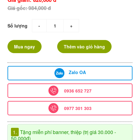
Giá gốc: 984,000 đ
Số lượng
-
+
Mua ngay
Thêm vào giỏ hàng
Zalo OA
0936 652 727
0977 301 303
1.
Tặng miễn phí banner, thiệp (trị giá 30.000 -
50.000đ)