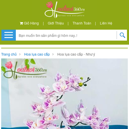
Giỏ Hàng
|
Giới Thiệu
|
Thanh Toán
|
Liên Hệ
Trang chủ
Hoa lụa cao cấp
Hoa lụa cao cấp - Như ý