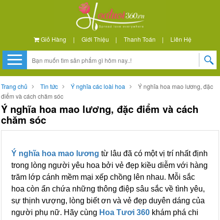
Giỏ Hàng
|
Giới Thiệu
|
Thanh Toán
|
Liên Hệ
Trang chủ
Tin tức
Ý nghĩa các loài hoa
Ý nghĩa hoa mao lương, đặc
điểm và cách chăm sóc
Ý nghĩa hoa mao lương, đặc điểm và cách
chăm sóc
Ý nghĩa hoa mao lương
từ lâu đã có một vị trí nhất định
trong lòng người yêu hoa bởi vẻ đẹp kiều diễm với hàng
trăm lớp cánh mềm mại xếp chồng lên nhau. Mỗi sắc
hoa còn ẩn chứa những thông điệp sâu sắc về tình yêu,
sự thịnh vượng, lòng biết ơn và vẻ đẹp duyên dáng của
người phụ nữ. Hãy cùng
Hoa Tươi 360
khám phá chi