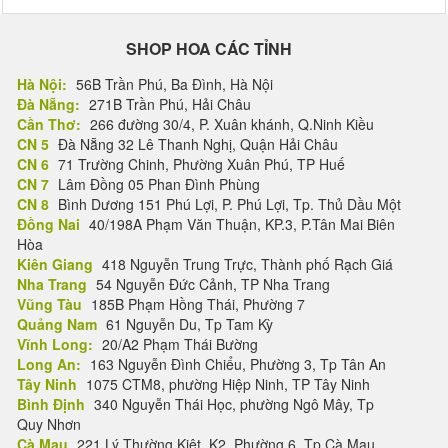
SHOP HOA CÁC TỈNH
Hà Nội:
56B Trần Phú, Ba Đình, Hà Nội
Đà Nẵng:
271B Trần Phú, Hải Châu
Cần Thơ:
266 đường 30/4, P. Xuân khánh, Q.Ninh Kiều
CN 5
Đà Nẵng 32 Lê Thanh Nghị, Quận Hải Châu
CN 6
71 Trường Chinh, Phường Xuân Phú, TP Huế
CN 7
Lâm Đồng 05 Phan Đình Phùng
CN 8
Bình Dương 151 Phú Lợi, P. Phú Lợi, Tp. Thủ Dầu Một
Đồng Nai
40/198A Phạm Văn Thuận, KP.3, P.Tân Mai Biên
Hòa
Kiên Giang
418 Nguyễn Trung Trực, Thành phố Rạch Giá
Nha Trang
54 Nguyễn Đức Cảnh, TP Nha Trang
Vũng Tàu
185B Phạm Hồng Thái, Phường 7
Quảng Nam
61 Nguyễn Du, Tp Tam Kỳ
Vĩnh Long:
20/A2 Phạm Thái Bường
Long An:
163 Nguyễn Đình Chiểu, Phường 3, Tp Tân An
Tây Ninh
1075 CTM8, phường Hiệp Ninh, TP Tây Ninh
Bình Định
340 Nguyễn Thái Học, phường Ngô Mây, Tp
Quy Nhơn
Cà Mau
221 Lý Thường Kiệt, K2, Phường 6, Tp Cà Mau