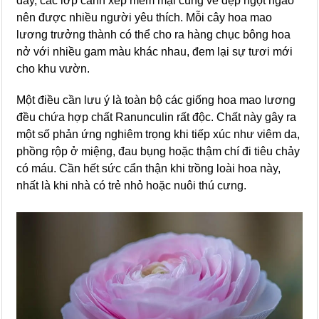
đầy, các lớp cánh xếp mềm mại cùng vẻ đẹp ngọt ngào
nên được nhiều người yêu thích. Mỗi cây hoa mao
lương trưởng thành có thể cho ra hàng chục bông hoa
nở với nhiều gam màu khác nhau, đem lại sự tươi mới
cho khu vườn.
Một điều cần lưu ý là toàn bộ các giống hoa mao lương
đều chứa hợp chất Ranunculin rất độc. Chất này gây ra
một số phản ứng nghiêm trọng khi tiếp xúc như viêm da,
phồng rộp ở miệng, đau bụng hoặc thậm chí đi tiêu chảy
có máu. Cần hết sức cẩn thận khi trồng loài hoa này,
nhất là khi nhà có trẻ nhỏ hoặc nuôi thú cưng.