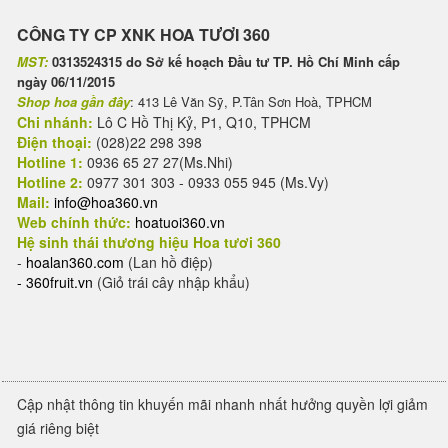
CÔNG TY CP XNK HOA TƯƠI 360
MST:
0313524315 do Sở kế hoạch Đầu tư TP. Hồ Chí Minh cấp
ngày 06/11/2015
Shop hoa gần đây
: 413 Lê Văn Sỹ, P.Tân Sơn Hoà, TPHCM
Chi nhánh:
Lô C Hồ Thị Kỷ, P1, Q10, TPHCM
Điện thoại:
(028)22 298 398
Hotline 1:
0936 65 27 27(Ms.Nhi)
Hotline 2:
0977 301 303 - 0933 055 945 (Ms.Vy)
Mail:
info@hoa360.vn
Web chính thức:
hoatuoi360.vn
Hệ sinh thái thương hiệu Hoa tươi 360
-
hoalan360.com
(Lan hồ điệp)
-
360fruit.vn
(Giỏ trái cây nhập khẩu)
Cập nhật thông tin khuyến mãi nhanh nhất hưởng quyền lợi giảm
giá riêng biệt