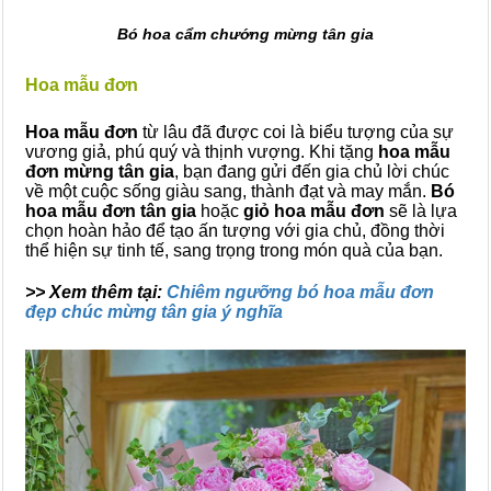
Bó hoa cẩm chướng mừng tân gia
Hoa mẫu đơn
Hoa mẫu đơn
từ lâu đã được coi là biểu tượng của sự
vương giả, phú quý và thịnh vượng. Khi tặng
hoa mẫu
đơn mừng tân gia
, bạn đang gửi đến gia chủ lời chúc
về một cuộc sống giàu sang, thành đạt và may mắn.
Bó
hoa mẫu đơn tân gia
hoặc
giỏ hoa mẫu đơn
sẽ là lựa
chọn hoàn hảo để tạo ấn tượng với gia chủ, đồng thời
thể hiện sự tinh tế, sang trọng trong món quà của bạn.
>> Xem thêm tại:
Chiêm ngưỡng bó hoa mẫu đơn
đẹp chúc mừng tân gia ý nghĩa