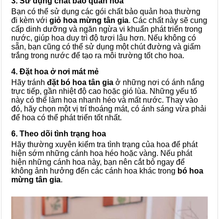
3. Sử dụng chất bảo quản hoa
Bạn có thể sử dụng các gói chất bảo quản hoa thường
đi kèm với
giỏ hoa mừng tân gia
. Các chất này sẽ cung
cấp dinh dưỡng và ngăn ngừa vi khuẩn phát triển trong
nước, giúp hoa duy trì độ tươi lâu hơn. Nếu không có
sẵn, bạn cũng có thể sử dụng một chút đường và giấm
trắng trong nước để tạo ra môi trường tốt cho hoa.
4. Đặt hoa ở nơi mát mẻ
Hãy tránh
đặt
bó hoa tân gia
ở những nơi có ánh nắng
trực tiếp, gần nhiệt độ cao hoặc gió lùa. Những yếu tố
này có thể làm hoa nhanh héo và mất nước. Thay vào
đó, hãy chọn một vị trí thoáng mát, có ánh sáng vừa phải
để hoa có thể phát triển tốt nhất.
6. Theo dõi tình trạng hoa
Hãy thường xuyên kiểm tra tình trạng của hoa để phát
hiện sớm những cánh hoa héo hoặc vàng. Nếu phát
hiện những cánh hoa này, bạn nên cắt bỏ ngay để
không ảnh hưởng đến các cánh hoa khác trong
bó hoa
mừng tân gia
.