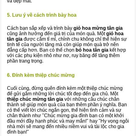
và đẹp mắt.
5. Lưu ý về cách trình bày hoa
Cách bạn sắp xếp và trình bày
giỏ hoa mừng tân gia
cũng ảnh hưởng đến giá trị của món quà. Một
giỏ hoa
tân gia
được cắm tỉ mỉ, chỉnh chu không chỉ thể hiện sự
tinh tế của người tặng mà còn giúp món quà trở nên
đẳng cấp hơn. Bạn có thể chọn
bó hoa tân gia
kết hợp
với các phụ kiện nhỏ như nơ, ruy băng để tăng thêm
phần trang trọng.
6. Đính kèm thiệp chúc mừng
Cuối cùng, đừng quên đính kèm một thiệp chúc mừng
để gửi gắm những lời chúc tốt đẹp đến gia chủ. Một
thiệp chúc mừng tân gia
với những câu chúc chân
thành sẽ giúp món quà của bạn thêm phần ý nghĩa. Bạn
có thể viết lời chúc ngắn gọn, thể hiện tình cảm và sự
chân thành như "Chúc mừng gia đình bạn có một khởi
đầu mới đầy hạnh phúc và may mắn!" hay "Hy vọng ngôi
nhà mới sẽ mang đến nhiều niềm vui và tài lộc cho gia
đình bạn!"