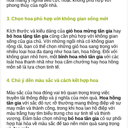
hoa mang ý nghĩa tiêu cực hoặc không phù hợp với
phong thủy của ngôi nhà.
3. Chọn hoa phù hợp với không gian sống mới
Kích thước và kiểu dáng của
giỏ hoa mừng tân gia
hay
bó hoa tặng tân gia
cũng cần phù hợp với không gian
sống của gia chủ. Với những ngôi nhà có không gian
rộng rãi, bạn có thể chọn những giỏ hoa sang trọng với
nhiều loại hoa đa dạng như hoa lan, hoa hồng. Đối với
không gian nhỏ hơn, một
bình hoa nhỏ tân gia
với các
loài hoa thanh nhã như hoa cẩm chướng hay hoa hồng
môn sẽ là lựa chọn tinh tế.
4. Chú ý đến màu sắc và cách kết hợp hoa
Màu sắc của hoa đóng vai trò quan trọng trong việc
truyền tải thông điệp và ý nghĩa của món quà.
Hoa hồng
tân gia
với sắc đỏ rực rỡ thường mang thông điệp về sự
may mắn và thành công, trong khi hoa lan hồ điệp với
màu trắng hay tím biểu trưng cho sự tinh tế và thịnh
vượng. Đảm bảo chọn những
bó hoa tân gia
có sự phối
hợp hài hòa về màu sắc để tạo nên món quà sang trọng