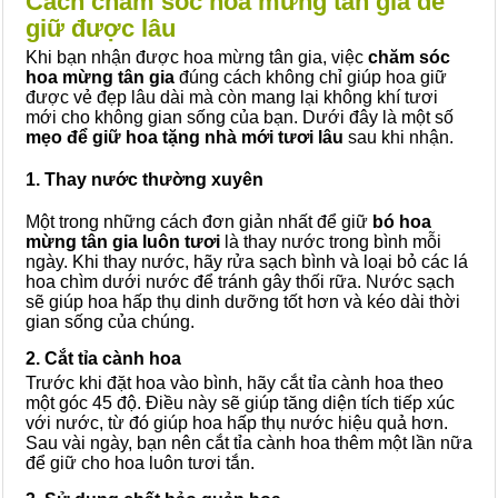
Cách chăm sóc hoa mừng tân gia để
giữ được lâu
Khi bạn nhận được hoa mừng tân gia, việc
chăm sóc
hoa mừng tân gia
đúng cách không chỉ giúp hoa giữ
được vẻ đẹp lâu dài mà còn mang lại không khí tươi
mới cho không gian sống của bạn. Dưới đây là một số
mẹo để giữ
hoa tặng nhà mới tươi lâu
sau khi nhận.
1. Thay nước thường xuyên
Một trong những cách đơn giản nhất để giữ
bó hoa
mừng tân gia luôn tươi
là thay nước trong bình mỗi
ngày. Khi thay nước, hãy rửa sạch bình và loại bỏ các lá
hoa chìm dưới nước để tránh gây thối rữa. Nước sạch
sẽ giúp hoa hấp thụ dinh dưỡng tốt hơn và kéo dài thời
gian sống của chúng.
2. Cắt tỉa cành hoa
Trước khi đặt hoa vào bình, hãy cắt tỉa cành hoa theo
một góc 45 độ. Điều này sẽ giúp tăng diện tích tiếp xúc
với nước, từ đó giúp hoa hấp thụ nước hiệu quả hơn.
Sau vài ngày, bạn nên cắt tỉa cành hoa thêm một lần nữa
để giữ cho hoa luôn tươi tắn.