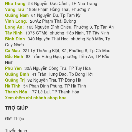
Nha Trang
54 Nguyễn Đức Cảnh, TP Nha Trang
Vũng Tàu
185B Phạm Hồng Thái, Phường 7
Quảng Nam
61 Nguyễn Du, Tp Tam Kỳ
Vĩnh Long:
20/A2 Phạm Thái Bường
Long An:
163 Nguyễn Đình Chiểu, Phường 3, Tp Tân An
Tây Ninh
1075 CTM8, phường Hiệp Ninh, TP Tây Ninh
Bình Định
340 Nguyễn Thái Học, phường Ngô Mây, Tp
Quy Nhơn
Cà Mau
221 Lý Thường Kiệt, K2, Phường 6, Tp Cà Mau
Bắc Ninh
83 Trần Hưng Đạo, phường Tiền An, TP Bắc
Ninh
Phú Yên
30A Nguyễn Công Trứ, TP Tuy Hòa
Quảng Bình
41 Trần Hưng Đạo, Tp Đồng Hới
Quảng Trị
92 Nguyễn Trãi, TP Đông Hà
Hà Tĩnh
54 Phan Đình Phùng, TP Hà Tĩnh
Thanh Hóa
177 Lê Lai, TP Thanh Hóa
Xem thêm chi nhánh shop hoa
TRỢ GIÚP
Giới Thiệu
Tuyển dụng