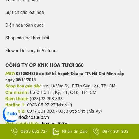
Sự tích các loài hoa
Điện hoa toàn quốc
Shop các loại hoa tươi
Flower Delivery in Vietnam
CÔNG TY CP XNK HOA TƯƠI 360
MST:
0313524315 do Sở kế hoạch Đầu tư TP. Hồ Chí Minh cấp
ngày 06/11/2015
Shop hoa gần đây
: 413 Lê Văn Sỹ, P.Tân Sơn Hoà, TPHCM
Chi nhánh:
Lô C Hồ Thị Kỷ, P1, Q10, TPHCM
Điện thoại:
(028)22 298 398
Hotline 1:
0936 65 27 27(Ms.Nhi)
Hotline 2:
0977 301 303 - 0933 055 945 (Ms.Vy)
Mail:
info@hoa360.vn
Web chính thức:
hoatuoi360.vn
Hệ sinh thái thương hiệu Hoa tươi 360
0936 652 727
Nhắn tin Zalo
0977 301 303
-
hoalan360.com
(Lan hồ điệp)