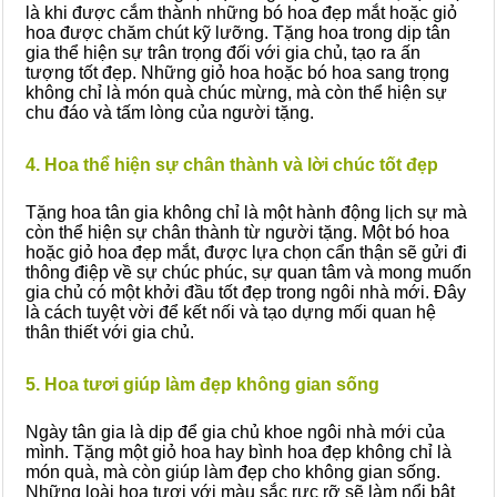
là khi được cắm thành những bó hoa đẹp mắt hoặc giỏ
hoa được chăm chút kỹ lưỡng. Tặng hoa trong dịp tân
gia thể hiện sự trân trọng đối với gia chủ, tạo ra ấn
tượng tốt đẹp. Những giỏ hoa hoặc bó hoa sang trọng
không chỉ là món quà chúc mừng, mà còn thể hiện sự
chu đáo và tấm lòng của người tặng.
4.
Hoa thể hiện sự chân thành và lời chúc tốt đẹp
Tặng hoa tân gia không chỉ là một hành động lịch sự mà
còn thể hiện sự chân thành từ người tặng. Một bó hoa
hoặc giỏ hoa đẹp mắt, được lựa chọn cẩn thận sẽ gửi đi
thông điệp về sự chúc phúc, sự quan tâm và mong muốn
gia chủ có một khởi đầu tốt đẹp trong ngôi nhà mới. Đây
là cách tuyệt vời để kết nối và tạo dựng mối quan hệ
thân thiết với gia chủ.
5. Hoa tươi giúp làm đẹp không gian sống
Ngày tân gia là dịp để gia chủ khoe ngôi nhà mới của
mình. Tặng một giỏ hoa hay bình hoa đẹp không chỉ là
món quà, mà còn giúp làm đẹp cho không gian sống.
Những loài hoa tươi với màu sắc rực rỡ sẽ làm nổi bật