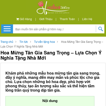
Giỏ Hàng
|
Giới Thiệu
|
Thanh Toán
|
Liên Hệ
Trang chủ
Tin tức
Tư vấn tặng hoa
Hoa Mừng Tân Gia Sang Trọng –
Lựa Chọn Ý Nghĩa Tặng Nhà Mới
Hoa Mừng Tân Gia Sang Trọng – Lựa Chọn Ý
Nghĩa Tặng Nhà Mới
Khám phá những mẫu hoa mừng tân gia sang trọng,
đầy ý nghĩa, mang đến may mắn và phúc lộc cho gia
chủ. Lựa chọn những bó hoa đẹp, phù hợp với
phong thủy, tạo ấn tượng sâu sắc và thể hiện tấm
lòng trân quý trong dịp tân gia.
Nội dung