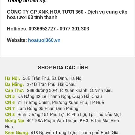
Thông tin liên hệ:
CÔNG TY CP XNK HOA TƯƠI 360 - Dịch vụ cung cấp
hoa tươi 63 tỉnh thành
Hotlines: 0936652727 - 0977 301 303
Website:
hoatuoi360.vn
SHOP HOA CÁC TỈNH
Hà Nội:
56B Trần Phú, Ba Đình, Hà Nội
Đà Nẵng:
271B Trần Phú, Hải Châu
Cần Thơ:
266 đường 30/4, P. Xuân khánh, Q.Ninh Kiều
CN 5
Đà Nẵng 32 Lê Thanh Nghị, Quận Hải Châu
CN 6
71 Trường Chinh, Phường Xuân Phú, TP Huế
CN 7
Lâm Đồng 05 Phan Đình Phùng
CN 8
Bình Dương 151 Phú Lợi, P. Phú Lợi, Tp. Thủ Dầu Một
Đồng Nai
40/198A Phạm Văn Thuận, KP.3, P.Tân Mai Biên
Hòa
Kiên Giang
418 Nguyễn Trung Trực, Thành phố Rạch Giá