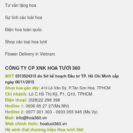
Tư vấn tặng hoa
Sự tích các loài hoa
Điện hoa toàn quốc
Shop các loại hoa tươi
Flower Delivery in Vietnam
CÔNG TY CP XNK HOA TƯƠI 360
MST:
0313524315 do Sở kế hoạch Đầu tư TP. Hồ Chí Minh cấp
ngày 06/11/2015
Shop hoa gần đây
: 413 Lê Văn Sỹ, P.Tân Sơn Hoà, TPHCM
Chi nhánh:
Lô C Hồ Thị Kỷ, P1, Q10, TPHCM
Điện thoại:
(028)22 298 398
Hotline 1:
0936 65 27 27(Ms.Nhi)
Hotline 2:
0977 301 303 - 0933 055 945 (Ms.Vy)
Mail:
info@hoa360.vn
Web chính thức:
hoatuoi360.vn
Hệ sinh thái thương hiệu Hoa tươi 360