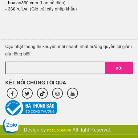
-
hoalan360.com
(Lan hồ điệp)
-
360fruit.vn
(Giỏ trái cây nhập khẩu)
Cập nhật thông tin khuyến mãi nhanh nhất hưởng quyền lợi giảm
giá riêng biệt
GỬI
KẾT NỐI CHÚNG TÔI QUA
Design by
All right Reserval.
hoatuoi360.vn