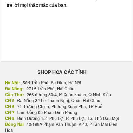
trả lời mọi thắc mắc của bạn.
SHOP HOA CÁC TỈNH
Hà Nội:
56B Trần Phú, Ba Đình, Hà Nội
Đà Nẵng:
271B Trần Phú, Hải Châu
Cần Thơ:
266 đường 30/4, P. Xuân khánh, Q.Ninh Kiều
CN 5
Đà Nẵng 32 Lê Thanh Nghị, Quận Hải Châu
CN 6
71 Trường Chinh, Phường Xuân Phú, TP Huế
CN 7
Lâm Đồng 05 Phan Đình Phùng
CN 8
Bình Dương 151 Phú Lợi, P. Phú Lợi, Tp. Thủ Dầu Một
Đồng Nai
40/198A Phạm Văn Thuận, KP.3, P.Tân Mai Biên
Hòa