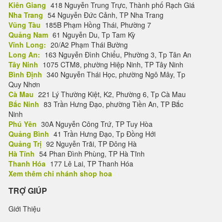
Kiên Giang
418 Nguyễn Trung Trực, Thành phố Rạch Giá
Nha Trang
54 Nguyễn Đức Cảnh, TP Nha Trang
Vũng Tàu
185B Phạm Hồng Thái, Phường 7
Quảng Nam
61 Nguyễn Du, Tp Tam Kỳ
Vĩnh Long:
20/A2 Phạm Thái Bường
Long An:
163 Nguyễn Đình Chiểu, Phường 3, Tp Tân An
Tây Ninh
1075 CTM8, phường Hiệp Ninh, TP Tây Ninh
Bình Định
340 Nguyễn Thái Học, phường Ngô Mây, Tp
Quy Nhơn
Cà Mau
221 Lý Thường Kiệt, K2, Phường 6, Tp Cà Mau
Bắc Ninh
83 Trần Hưng Đạo, phường Tiền An, TP Bắc
Ninh
Phú Yên
30A Nguyễn Công Trứ, TP Tuy Hòa
Quảng Bình
41 Trần Hưng Đạo, Tp Đồng Hới
Quảng Trị
92 Nguyễn Trãi, TP Đông Hà
Hà Tĩnh
54 Phan Đình Phùng, TP Hà Tĩnh
Thanh Hóa
177 Lê Lai, TP Thanh Hóa
Xem thêm chi nhánh shop hoa
TRỢ GIÚP
Giới Thiệu