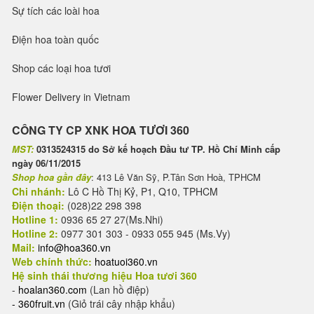
Sự tích các loài hoa
Điện hoa toàn quốc
Shop các loại hoa tươi
Flower Delivery in Vietnam
CÔNG TY CP XNK HOA TƯƠI 360
MST:
0313524315 do Sở kế hoạch Đầu tư TP. Hồ Chí Minh cấp
ngày 06/11/2015
Shop hoa gần đây
: 413 Lê Văn Sỹ, P.Tân Sơn Hoà, TPHCM
Chi nhánh:
Lô C Hồ Thị Kỷ, P1, Q10, TPHCM
Điện thoại:
(028)22 298 398
Hotline 1:
0936 65 27 27(Ms.Nhi)
Hotline 2:
0977 301 303 - 0933 055 945 (Ms.Vy)
Mail:
info@hoa360.vn
Web chính thức:
hoatuoi360.vn
Hệ sinh thái thương hiệu Hoa tươi 360
-
hoalan360.com
(Lan hồ điệp)
-
360fruit.vn
(Giỏ trái cây nhập khẩu)