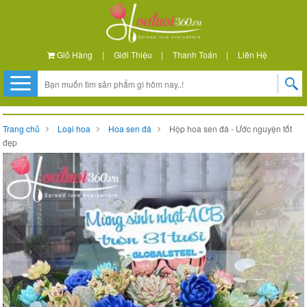
Giỏ Hàng
|
Giới Thiệu
|
Thanh Toán
|
Liên Hệ
Trang chủ
Loại hoa
Hoa sen đá
Hộp hoa sen đá - Ước nguyện tốt
đẹp