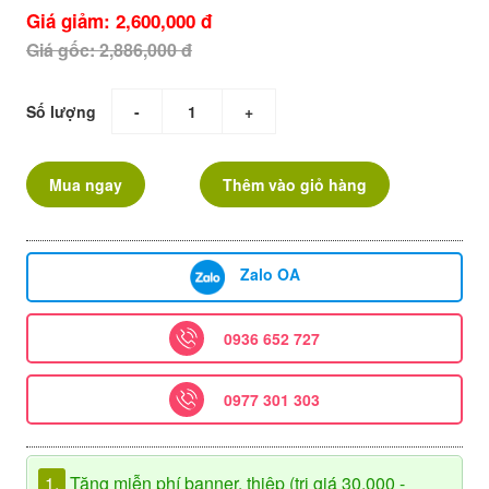
Giá giảm: 2,600,000 đ
Giá gốc: 2,886,000 đ
Số lượng
-
+
Mua ngay
Thêm vào giỏ hàng
Zalo OA
0936 652 727
0977 301 303
1.
Tặng miễn phí banner, thiệp (trị giá 30.000 -