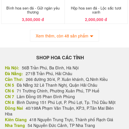
Bình hoa sen đá - Gửi ngàn yêu
Hộp hoa sen đá - Lộc sắc tươi
thương
xanh
3,500,000 đ
2,000,000 đ
Xem thêm, còn 48 sản phẩm
SHOP HOA CÁC TỈNH
Hà Nội:
56B Trần Phú, Ba Đình, Hà Nội
Đà Nẵng:
271B Trần Phú, Hải Châu
Cần Thơ:
266 đường 30/4, P. Xuân khánh, Q.Ninh Kiều
CN 5
Đà Nẵng 32 Lê Thanh Nghị, Quận Hải Châu
CN 6
71 Trường Chinh, Phường Xuân Phú, TP Huế
CN 7
Lâm Đồng 05 Phan Đình Phùng
CN 8
Bình Dương 151 Phú Lợi, P. Phú Lợi, Tp. Thủ Dầu Một
Đồng Nai
40/198A Phạm Văn Thuận, KP.3, P.Tân Mai Biên
Hòa
Kiên Giang
418 Nguyễn Trung Trực, Thành phố Rạch Giá
Nha Trang
54 Nguyễn Đức Cảnh, TP Nha Trang