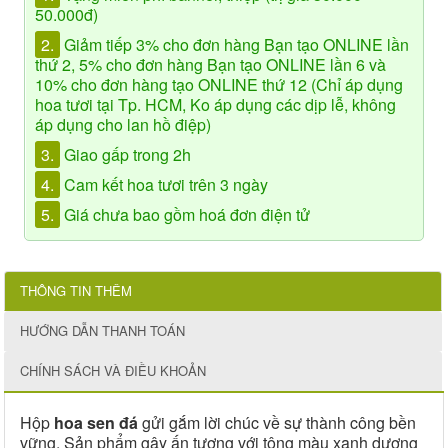
50.000đ)
2.
Giảm tiếp 3% cho đơn hàng Bạn tạo ONLINE lần
thứ 2, 5% cho đơn hàng Bạn tạo ONLINE lần 6 và
10% cho đơn hàng tạo ONLINE thứ 12 (Chỉ áp dụng
hoa tươi tại Tp. HCM, Ko áp dụng các dịp lễ, không
áp dụng cho lan hồ điệp)
3.
Giao gấp trong 2h
4.
Cam kết hoa tươi trên 3 ngày
5.
Giá chưa bao gồm hoá đơn điện tử
THÔNG TIN THÊM
HƯỚNG DẪN THANH TOÁN
CHÍNH SÁCH VÀ ĐIỀU KHOẢN
Hộp
hoa sen đá
gửi gắm lời chúc về sự thành công bền
vững. Sản phẩm gây ấn tượng với tông màu xanh dương