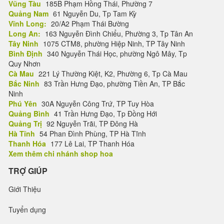
Vũng Tàu
185B Phạm Hồng Thái, Phường 7
Quảng Nam
61 Nguyễn Du, Tp Tam Kỳ
Vĩnh Long:
20/A2 Phạm Thái Bường
Long An:
163 Nguyễn Đình Chiểu, Phường 3, Tp Tân An
Tây Ninh
1075 CTM8, phường Hiệp Ninh, TP Tây Ninh
Bình Định
340 Nguyễn Thái Học, phường Ngô Mây, Tp
Quy Nhơn
Cà Mau
221 Lý Thường Kiệt, K2, Phường 6, Tp Cà Mau
Bắc Ninh
83 Trần Hưng Đạo, phường Tiền An, TP Bắc
Ninh
Phú Yên
30A Nguyễn Công Trứ, TP Tuy Hòa
Quảng Bình
41 Trần Hưng Đạo, Tp Đồng Hới
Quảng Trị
92 Nguyễn Trãi, TP Đông Hà
Hà Tĩnh
54 Phan Đình Phùng, TP Hà Tĩnh
Thanh Hóa
177 Lê Lai, TP Thanh Hóa
Xem thêm chi nhánh shop hoa
TRỢ GIÚP
Giới Thiệu
Tuyển dụng