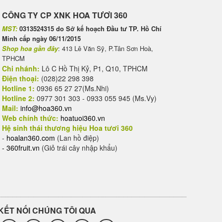
CÔNG TY CP XNK HOA TƯƠI 360
MST:
0313524315 do Sở kế hoạch Đầu tư TP. Hồ Chí
Minh cấp ngày 06/11/2015
Shop hoa gần đây
: 413 Lê Văn Sỹ, P.Tân Sơn Hoà,
TPHCM
Chi nhánh:
Lô C Hồ Thị Kỷ, P1, Q10, TPHCM
Điện thoại:
(028)22 298 398
Hotline 1:
0936 65 27 27(Ms.Nhi)
Hotline 2:
0977 301 303 - 0933 055 945 (Ms.Vy)
Mail:
info@hoa360.vn
Web chính thức:
hoatuoi360.vn
Hệ sinh thái thương hiệu Hoa tươi 360
-
hoalan360.com
(Lan hồ điệp)
-
360fruit.vn
(Giỏ trái cây nhập khẩu)
KẾT NỐI CHÚNG TÔI QUA