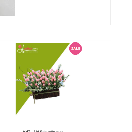
HHT - Lời tình mộc mạc