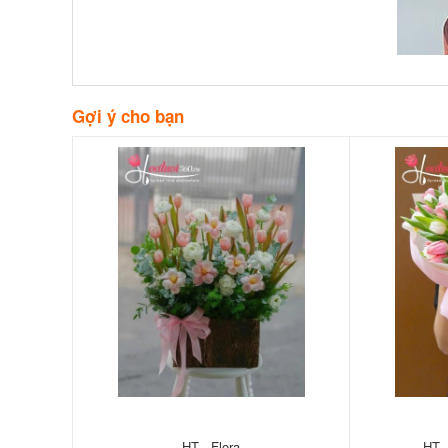
Gợi ý cho bạn
HT - Flora
HT 