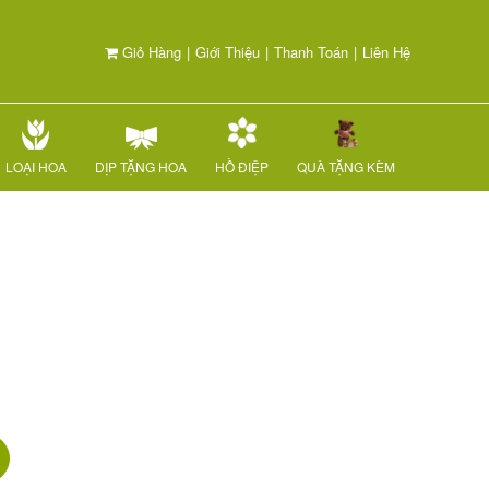
Giỏ Hàng
|
Giới Thiệu
|
Thanh Toán
|
Liên Hệ
LOẠI HOA
DỊP TẶNG HOA
HỒ ĐIỆP
QUÀ TẶNG KÈM