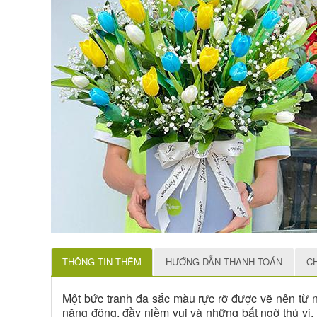
THÔNG TIN THÊM
HƯỚNG DẪN THANH TOÁN
C
Một bức tranh đa sắc màu rực rỡ được vẽ nên từ
năng động, đầy niềm vui và những bất ngờ thú vị.