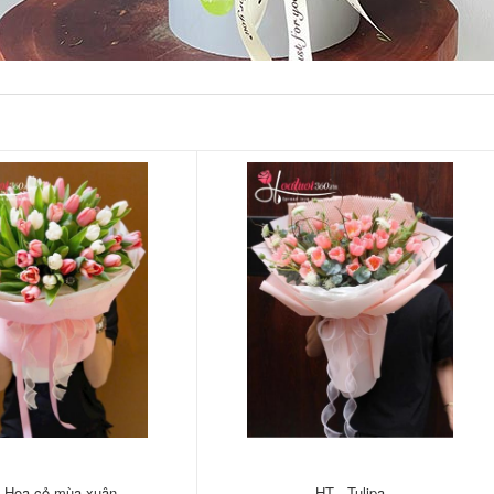
- Hoa cỏ mùa xuân
HT - Tulipa