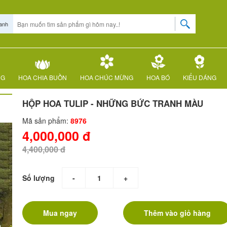
anh
NG
HOA CHIA BUỒN
HOA CHÚC MỪNG
HOA BÓ
KIỂU DÁNG
HỘP HOA TULIP - NHỮNG BỨC TRANH MÀU
Mã sản phẩm:
8976
4,000,000 đ
4,400,000 đ
Số lượng
-
+
Mua ngay
Thêm vào giỏ hàng