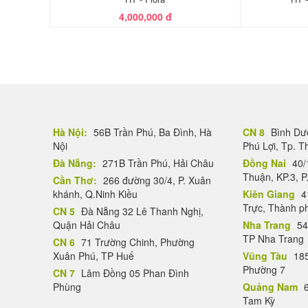
4,000,000 đ
Hà Nội:
56B Trần Phú, Ba Đình, Hà
CN 8
Bình Dươ
Nội
Phú Lợi, Tp. 
Đà Nẵng:
271B Trần Phú, Hải Châu
Đồng Nai
40/
Thuận, KP.3, P
Cần Thơ:
266 đường 30/4, P. Xuân
khánh, Q.Ninh Kiều
Kiên Giang
4
Trực, Thành p
CN 5
Đà Nẵng 32 Lê Thanh Nghị,
Quận Hải Châu
Nha Trang
54
TP Nha Trang
CN 6
71 Trường Chinh, Phường
Xuân Phú, TP Huế
Vũng Tàu
185
Phường 7
CN 7
Lâm Đồng 05 Phan Đình
Phùng
Quảng Nam
6
Tam Kỳ