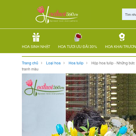
Tìm nh
HOA SINH NHẬT
HOA TƯƠI ƯU ĐÃI 30%
HOA KHAI TRƯƠ
Trang chủ
Loại hoa
Hoa tulip
Hộp hoa tulip - Những bức
tranh màu