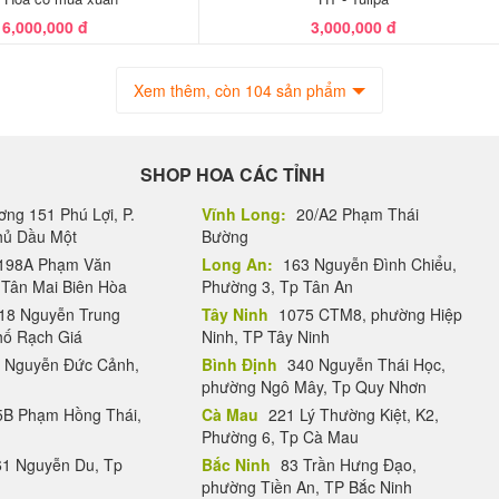
6,000,000 đ
3,000,000 đ
Xem thêm, còn 104 sản phẩm
SHOP HOA CÁC TỈNH
ng 151 Phú Lợi, P.
Vĩnh Long:
20/A2 Phạm Thái
Thủ Dầu Một
Bường
198A Phạm Văn
Long An:
163 Nguyễn Đình Chiểu,
.Tân Mai Biên Hòa
Phường 3, Tp Tân An
18 Nguyễn Trung
Tây Ninh
1075 CTM8, phường Hiệp
hố Rạch Giá
Ninh, TP Tây Ninh
 Nguyễn Đức Cảnh,
Bình Định
340 Nguyễn Thái Học,
phường Ngô Mây, Tp Quy Nhơn
B Phạm Hồng Thái,
Cà Mau
221 Lý Thường Kiệt, K2,
Phường 6, Tp Cà Mau
1 Nguyễn Du, Tp
Bắc Ninh
83 Trần Hưng Đạo,
phường Tiền An, TP Bắc Ninh