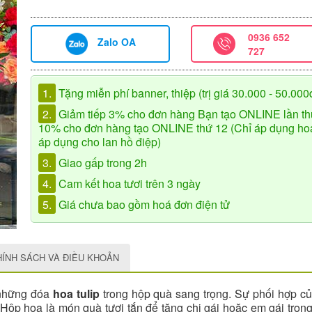
0936 652
Zalo OA
727
1.
Tặng miễn phí banner, thiệp (trị giá 30.000 - 50.000
2.
Giảm tiếp 3% cho đơn hàng Bạn tạo ONLINE lần th
10% cho đơn hàng tạo ONLINE thứ 12 (Chỉ áp dụng hoa 
áp dụng cho lan hồ điệp)
3.
Giao gấp trong 2h
4.
Cam kết hoa tươi trên 3 ngày
5.
Giá chưa bao gồm hoá đơn điện tử
HÍNH SÁCH VÀ ĐIỀU KHOẢN
 những đóa
hoa tulip
trong hộp quà sang trọng. Sự phối hợp 
 Hộp hoa là món quà tươi tắn để tặng chị gái hoặc em gái tron