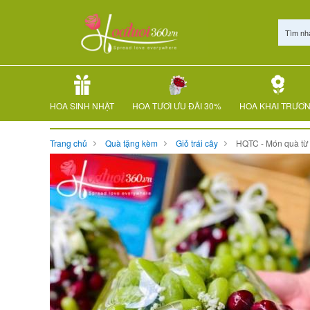
Tìm nh
HOA SINH NHẬT
HOA TƯƠI ƯU ĐÃI 30%
HOA KHAI TRƯƠ
Trang chủ
Quà tặng kèm
Giỏ trái cây
HQTC - Món quà từ