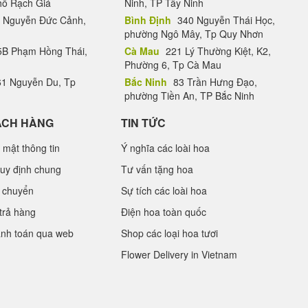
hố Rạch Giá
Ninh, TP Tây Ninh
 Nguyễn Đức Cảnh,
Bình Định
340 Nguyễn Thái Học,
phường Ngô Mây, Tp Quy Nhơn
B Phạm Hồng Thái,
Cà Mau
221 Lý Thường Kiệt, K2,
Phường 6, Tp Cà Mau
1 Nguyễn Du, Tp
Bắc Ninh
83 Trần Hưng Đạo,
phường Tiền An, TP Bắc Ninh
ÁCH HÀNG
TIN TỨC
 mật thông tin
Ý nghĩa các loài hoa
uy định chung
Tư vấn tặng hoa
 chuyển
Sự tích các loài hoa
trả hàng
Điện hoa toàn quốc
anh toán qua web
Shop các loại hoa tươi
Flower Delivery in Vietnam