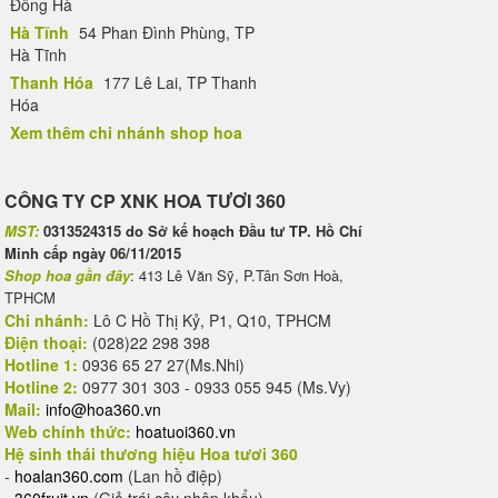
Đông Hà
Hà Tĩnh
54 Phan Đình Phùng, TP
Hà Tĩnh
Thanh Hóa
177 Lê Lai, TP Thanh
Hóa
Xem thêm chi nhánh shop hoa
CÔNG TY CP XNK HOA TƯƠI 360
MST:
0313524315 do Sở kế hoạch Đầu tư TP. Hồ Chí
Minh cấp ngày 06/11/2015
Shop hoa gần đây
: 413 Lê Văn Sỹ, P.Tân Sơn Hoà,
TPHCM
Chi nhánh:
Lô C Hồ Thị Kỷ, P1, Q10, TPHCM
Điện thoại:
(028)22 298 398
Hotline 1:
0936 65 27 27(Ms.Nhi)
Hotline 2:
0977 301 303 - 0933 055 945 (Ms.Vy)
Mail:
info@hoa360.vn
Web chính thức:
hoatuoi360.vn
Hệ sinh thái thương hiệu Hoa tươi 360
-
hoalan360.com
(Lan hồ điệp)