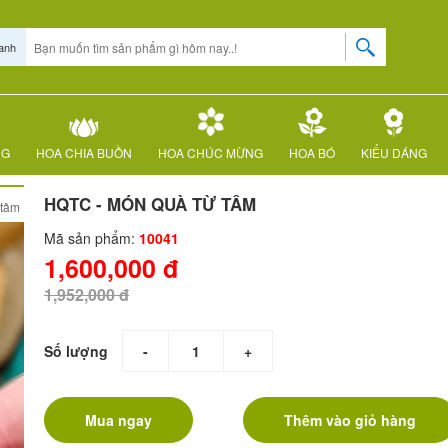
anh
NG
HOA CHIA BUỒN
HOA CHÚC MỪNG
HOA BÓ
KIỂU DÁNG
HQTC - MÓN QUÀ TỪ TÂM
 tâm
Mã sản phẩm:
10041
1,600,000 đ
1,952,000 đ
Số lượng
-
+
Mua ngay
Thêm vào giỏ hàng