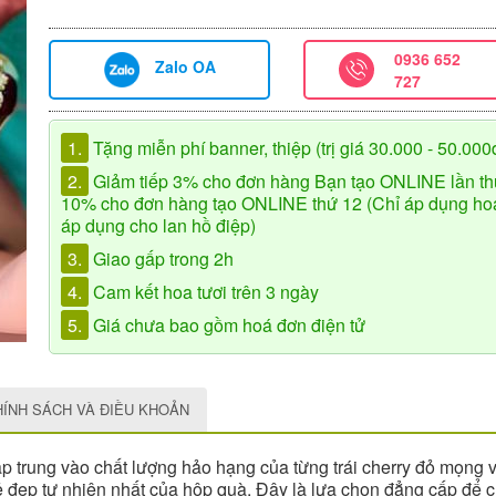
0936 652
Zalo OA
727
1.
Tặng miễn phí banner, thiệp (trị giá 30.000 - 50.000
2.
Giảm tiếp 3% cho đơn hàng Bạn tạo ONLINE lần th
10% cho đơn hàng tạo ONLINE thứ 12 (Chỉ áp dụng hoa 
áp dụng cho lan hồ điệp)
3.
Giao gấp trong 2h
4.
Cam kết hoa tươi trên 3 ngày
5.
Giá chưa bao gồm hoá đơn điện tử
HÍNH SÁCH VÀ ĐIỀU KHOẢN
ập trung vào chất lượng hảo hạng của từng trái cherry đỏ mọng 
vẻ đẹp tự nhiên nhất của hộp quà. Đây là lựa chọn đẳng cấp để ch