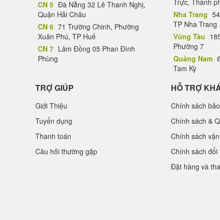
Trực, Thành p
CN 5
Đà Nẵng 32 Lê Thanh Nghị,
Quận Hải Châu
Nha Trang
54
TP Nha Trang
CN 6
71 Trường Chinh, Phường
Xuân Phú, TP Huế
Vũng Tàu
185
Phường 7
CN 7
Lâm Đồng 05 Phan Đình
Phùng
Quảng Nam
6
Tam Kỳ
TRỢ GIÚP
HỖ TRỢ KH
Giới Thiệu
Chính sách bảo
Tuyển dụng
Chính sách & Q
Thanh toán
Chính sách vận
Câu hỏi thường gặp
Chính sách đổi 
Đặt hàng và th