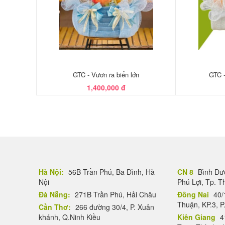
GTC - Vươn ra biển lớn
GTC -
1,400,000 đ
Hà Nội:
56B Trần Phú, Ba Đình, Hà
CN 8
Bình Dươ
Nội
Phú Lợi, Tp. 
Đà Nẵng:
271B Trần Phú, Hải Châu
Đồng Nai
40/
Thuận, KP.3, P
Cần Thơ:
266 đường 30/4, P. Xuân
khánh, Q.Ninh Kiều
Kiên Giang
4