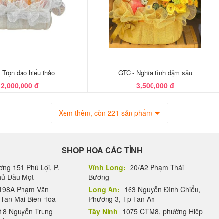
 Trọn đạo hiếu thảo
GTC - Nghĩa tình đậm sâu
2,000,000 đ
3,500,000 đ
Xem thêm, còn 221 sản phẩm
SHOP HOA CÁC TỈNH
ng 151 Phú Lợi, P.
Vĩnh Long:
20/A2 Phạm Thái
Thủ Dầu Một
Bường
198A Phạm Văn
Long An:
163 Nguyễn Đình Chiểu,
.Tân Mai Biên Hòa
Phường 3, Tp Tân An
18 Nguyễn Trung
Tây Ninh
1075 CTM8, phường Hiệp