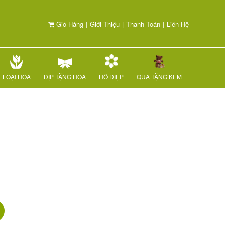
Giỏ Hàng
|
Giới Thiệu
|
Thanh Toán
|
Liên Hệ
LOẠI HOA
DỊP TẶNG HOA
HỒ ĐIỆP
QUÀ TẶNG KÈM