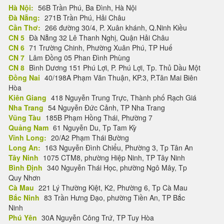
Hà Nội:
56B Trần Phú, Ba Đình, Hà Nội
Đà Nẵng:
271B Trần Phú, Hải Châu
Cần Thơ:
266 đường 30/4, P. Xuân khánh, Q.Ninh Kiều
CN 5
Đà Nẵng 32 Lê Thanh Nghị, Quận Hải Châu
CN 6
71 Trường Chinh, Phường Xuân Phú, TP Huế
CN 7
Lâm Đồng 05 Phan Đình Phùng
CN 8
Bình Dương 151 Phú Lợi, P. Phú Lợi, Tp. Thủ Dầu Một
Đồng Nai
40/198A Phạm Văn Thuận, KP.3, P.Tân Mai Biên
Hòa
Kiên Giang
418 Nguyễn Trung Trực, Thành phố Rạch Giá
Nha Trang
54 Nguyễn Đức Cảnh, TP Nha Trang
Vũng Tàu
185B Phạm Hồng Thái, Phường 7
Quảng Nam
61 Nguyễn Du, Tp Tam Kỳ
Vĩnh Long:
20/A2 Phạm Thái Bường
Long An:
163 Nguyễn Đình Chiểu, Phường 3, Tp Tân An
Tây Ninh
1075 CTM8, phường Hiệp Ninh, TP Tây Ninh
Bình Định
340 Nguyễn Thái Học, phường Ngô Mây, Tp
Quy Nhơn
Cà Mau
221 Lý Thường Kiệt, K2, Phường 6, Tp Cà Mau
Bắc Ninh
83 Trần Hưng Đạo, phường Tiền An, TP Bắc
Ninh
Phú Yên
30A Nguyễn Công Trứ, TP Tuy Hòa