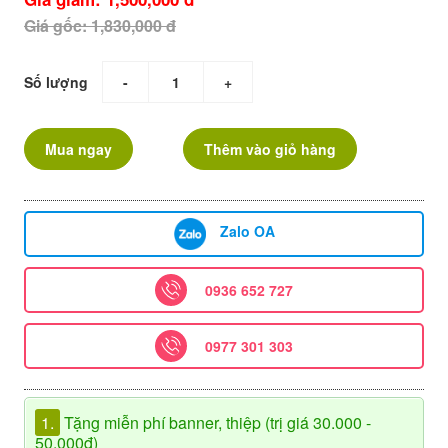
Giá gốc: 1,830,000 đ
Số lượng
-
+
Mua ngay
Thêm vào giỏ hàng
Zalo OA
0936 652 727
0977 301 303
1.
Tặng miễn phí banner, thiệp (trị giá 30.000 -
50.000đ)