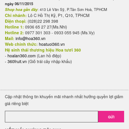
ngày 06/11/2015
Shop hoa gần đây
: 413 Lê Văn Sỹ, P.Tân Sơn Hoà, TPHCM
Chi nhánh:
Lô C Hồ Thị Kỷ, P1, Q10, TPHCM
Điện thoại:
(028)22 298 398
Hotline 1:
0936 65 27 27(Ms.Nhi)
Hotline 2:
0977 301 303 - 0933 055 945 (Ms.Vy)
Mail:
info@hoa360.vn
Web chính thức:
hoatuoi360.vn
Hệ sinh thái thương hiệu Hoa tươi 360
-
hoalan360.com
(Lan hồ điệp)
-
360fruit.vn
(Giỏ trái cây nhập khẩu)
Cập nhật thông tin khuyến mãi nhanh nhất hưởng quyền lợi giảm
giá riêng biệt
GỬI