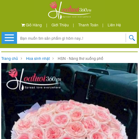
Giỏ Hàng
|
Giới Thiệu
|
Thanh Toán
|
Liên Hệ
Trang chủ
Hoa sinh nhật
HSN - Nàng thơ xuống phố