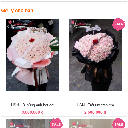
Gợi ý cho bạn
HSN - Đi cùng anh hết đời
HSN - Trái tim trao em
3,000,000 đ
2,500,000 đ