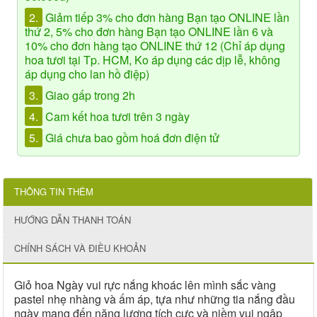
2.
Giảm tiếp 3% cho đơn hàng Bạn tạo ONLINE lần
thứ 2, 5% cho đơn hàng Bạn tạo ONLINE lần 6 và
10% cho đơn hàng tạo ONLINE thứ 12 (Chỉ áp dụng
hoa tươi tại Tp. HCM, Ko áp dụng các dịp lễ, không
áp dụng cho lan hồ điệp)
3.
Giao gấp trong 2h
4.
Cam kết hoa tươi trên 3 ngày
5.
Giá chưa bao gồm hoá đơn điện tử
THÔNG TIN THÊM
HƯỚNG DẪN THANH TOÁN
CHÍNH SÁCH VÀ ĐIỀU KHOẢN
Giỏ hoa Ngày vui rực nắng khoác lên mình sắc vàng
pastel nhẹ nhàng và ấm áp, tựa như những tia nắng đầu
ngày mang đến năng lượng tích cực và niềm vui ngập