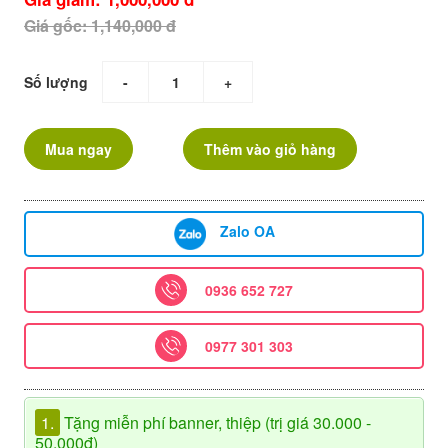
Giá gốc: 1,140,000 đ
Số lượng
-
+
Mua ngay
Thêm vào giỏ hàng
Zalo OA
0936 652 727
0977 301 303
1.
Tặng miễn phí banner, thiệp (trị giá 30.000 -
50.000đ)