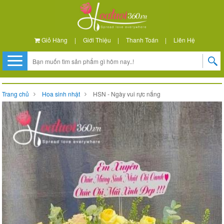
Giỏ Hàng
|
Giới Thiệu
|
Thanh Toán
|
Liên Hệ
Trang chủ
Hoa sinh nhật
HSN - Ngày vui rực nắng