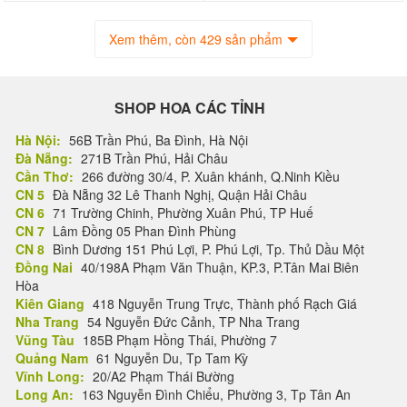
Xem thêm, còn 429 sản phẩm
SHOP HOA CÁC TỈNH
Hà Nội:
56B Trần Phú, Ba Đình, Hà Nội
Đà Nẵng:
271B Trần Phú, Hải Châu
Cần Thơ:
266 đường 30/4, P. Xuân khánh, Q.Ninh Kiều
CN 5
Đà Nẵng 32 Lê Thanh Nghị, Quận Hải Châu
CN 6
71 Trường Chinh, Phường Xuân Phú, TP Huế
CN 7
Lâm Đồng 05 Phan Đình Phùng
CN 8
Bình Dương 151 Phú Lợi, P. Phú Lợi, Tp. Thủ Dầu Một
Đồng Nai
40/198A Phạm Văn Thuận, KP.3, P.Tân Mai Biên
Hòa
Kiên Giang
418 Nguyễn Trung Trực, Thành phố Rạch Giá
Nha Trang
54 Nguyễn Đức Cảnh, TP Nha Trang
Vũng Tàu
185B Phạm Hồng Thái, Phường 7
Quảng Nam
61 Nguyễn Du, Tp Tam Kỳ
Vĩnh Long:
20/A2 Phạm Thái Bường
Long An:
163 Nguyễn Đình Chiểu, Phường 3, Tp Tân An