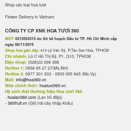
Shop các loại hoa tươi
Flower Delivery in Vietnam
CÔNG TY CP XNK HOA TƯƠI 360
MST:
0313524315 do Sở kế hoạch Đầu tư TP. Hồ Chí Minh cấp
ngày 06/11/2015
Shop hoa gần đây
: 413 Lê Văn Sỹ, P.Tân Sơn Hoà, TPHCM
Chi nhánh:
Lô C Hồ Thị Kỷ, P1, Q10, TPHCM
Điện thoại:
(028)22 298 398
Hotline 1:
0936 65 27 27(Ms.Nhi)
Hotline 2:
0977 301 303 - 0933 055 945 (Ms.Vy)
Mail:
info@hoa360.vn
Web chính thức:
hoatuoi360.vn
Hệ sinh thái thương hiệu Hoa tươi 360
-
hoalan360.com
(Lan hồ điệp)
-
360fruit.vn
(Giỏ trái cây nhập khẩu)