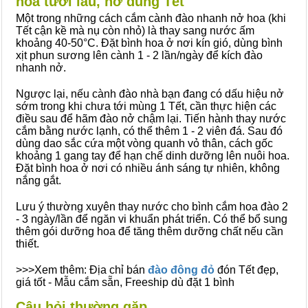
hoa tươi lâu, nở đúng Tết
Một trong những cách cắm cành đào nhanh nở hoa (khi
Tết cận kề mà nụ còn nhỏ) là thay sang nước ấm
khoảng 40-50°C. Đặt bình hoa ở nơi kín gió, dùng bình
xịt phun sương lên cành 1 - 2 lần/ngày để kích đào
nhanh nở.
Ngược lại, nếu cành đào nhà bạn đang có dấu hiệu nở
sớm trong khi chưa tới mùng 1 Tết, cần thực hiện các
điều sau để hãm đào nở chậm lại. Tiến hành thay nước
cắm bằng nước lạnh, có thể thêm 1 - 2 viên đá. Sau đó
dùng dao sắc cứa một vòng quanh vỏ thân, cách gốc
khoảng 1 gang tay để hạn chế dinh dưỡng lên nuôi hoa.
Đặt bình hoa ở nơi có nhiều ánh sáng tự nhiên, không
nắng gắt.
Lưu ý thường xuyên thay nước cho bình cắm hoa đào 2
- 3 ngày/lần để ngăn vi khuẩn phát triển. Có thể bổ sung
thêm gói dưỡng hoa để tăng thêm dưỡng chất nếu cần
thiết.
>>>Xem thêm: Địa chỉ bán
đào đông đỏ
đón Tết đẹp,
giá tốt - Mẫu cắm sẵn, Freeship dù đặt 1 bình
Câu hỏi thường gặp