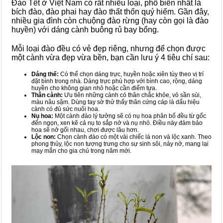
Đào Tết ở Việt Nam có rất nhiều loại, phổ biến nhất là
bích đào, đào phai hay đào thất thốn quý hiếm. Gần đây,
nhiều gia đình còn chuộng đào rừng (hay còn gọi là đào
huyền) với dáng cành buông rủ bay bổng.
Mỗi loại đào đều có vẻ đẹp riêng, nhưng để chọn được
một cành vừa đẹp vừa bền, bạn cần lưu ý 4 tiêu chí sau:
Dáng thế:
Có thể chọn dáng trực, huyền hoặc xiên tùy theo vị trí
đặt bình trong nhà. Dáng trực phù hợp với bình cao, rộng, dáng
huyền cho không gian nhỏ hoặc cần điểm tựa.
Thân cành:
Ưu tiên những cành có thân chắc khỏe, vỏ sần sùi,
màu nâu sậm. Dùng tay sờ thử thấy thân cứng cáp là dấu hiệu
cành có đủ sức nuôi hoa.
Nụ hoa:
Một cành đào lý tưởng sẽ có nụ hoa phân bố đều từ gốc
đến ngọn, xen kẽ cả nụ to sắp nở và nụ nhỏ. Điều này đảm bảo
hoa sẽ nở gối nhau, chơi được lâu hơn.
Lộc non:
Chọn cành đào có một vài chiếc lá non và lộc xanh. Theo
phong thủy, lộc non tượng trưng cho sự sinh sôi, nảy nở, mang lại
may mắn cho gia chủ trong năm mới.