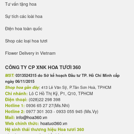
Tư vấn tặng hoa
Sự tích các loài hoa
Điện hoa toàn quốc
Shop các loại hoa tươi
Flower Delivery in Vietnam
CÔNG TY CP XNK HOA TƯƠI 360
MST:
0313524315 do Sở kế hoạch Đầu tư TP. Hồ Chí Minh cấp
ngày 06/11/2015
Shop hoa gần đây
: 413 Lê Văn Sỹ, P.Tân Sơn Hoà, TPHCM
Chi nhánh:
Lô C Hồ Thị Kỷ, P1, Q10, TPHCM
Điện thoại:
(028)22 298 398
Hotline 1:
0936 65 27 27(Ms.Nhi)
Hotline 2:
0977 301 303 - 0933 055 945 (Ms.Vy)
Mail:
info@hoa360.vn
Web chính thức:
hoatuoi360.vn
Hệ sinh thái thương hiệu Hoa tươi 360