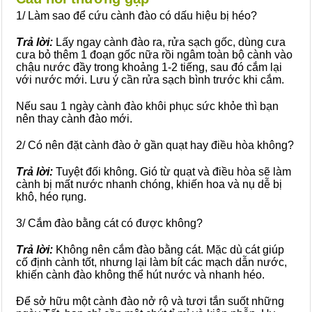
1/ Làm sao để cứu cành đào có dấu hiệu bị héo?
Trả lời:
Lấy ngay cành đào ra, rửa sạch gốc, dùng cưa
cưa bỏ thêm 1 đoạn gốc nữa rồi ngâm toàn bộ cành vào
chậu nước đầy trong khoảng 1-2 tiếng, sau đó cắm lại
với nước mới. Lưu ý cần rửa sạch bình trước khi cắm.
Nếu sau 1 ngày cành đào khôi phục sức khỏe thì bạn
nên thay cành đào mới.
2/ Có nên đặt cành đào ở gần quạt hay điều hòa không?
Trả lời:
Tuyệt đối không. Gió từ quạt và điều hòa sẽ làm
cành bị mất nước nhanh chóng, khiến hoa và nụ dễ bị
khô, héo rụng.
3/ Cắm đào bằng cát có được không?
Trả lời:
Không nên cắm đào bằng cát. Mặc dù cát giúp
cố định cành tốt, nhưng lại làm bít các mạch dẫn nước,
khiến cành đào không thể hút nước và nhanh héo.
Để sở hữu một cành đào nở rộ và tươi tắn suốt những