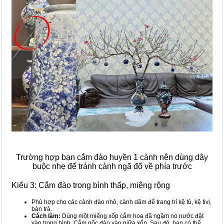
Trường hợp bạn cắm đào huyền 1 cành nên dùng dây
buộc nhẹ để tránh cành ngã đổ về phía trước
Kiểu 3: Cắm đào trong bình thấp, miệng rộng
Phù hợp cho các cành đào nhỏ, cành dăm để trang trí kệ tủ, kệ tivi,
bàn trà.
Cách làm:
Dùng một miếng xốp cắm hoa đã ngậm no nước đặt
vào trong bình. Cắm gốc đào vào giữa xốp. Sau đó, bạn có thể