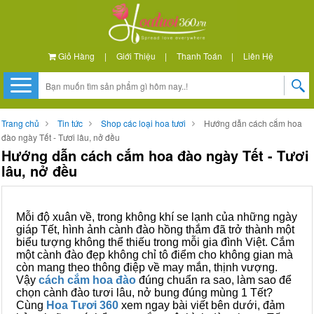
Giỏ Hàng
|
Giới Thiệu
|
Thanh Toán
|
Liên Hệ
Trang chủ
Tin tức
Shop các loại hoa tươi
Hướng dẫn cách cắm hoa
đào ngày Tết - Tươi lâu, nở đều
Hướng dẫn cách cắm hoa đào ngày Tết - Tươi
lâu, nở đều
Mỗi độ xuân về, trong không khí se lạnh của những ngày
giáp Tết, hình ảnh cành đào hồng thắm đã trở thành một
biểu tượng không thể thiếu trong mỗi gia đình Việt. Cắm
một cành đào đẹp không chỉ tô điểm cho không gian mà
còn mang theo thông điệp về may mắn, thịnh vượng.
Vậy
cách cắm hoa đào
đúng chuẩn ra sao, làm sao để
chọn cành đào tươi lâu, nở bung đúng mùng 1 Tết?
Cùng
Hoa Tươi 360
xem ngay bài viết bên dưới, đảm