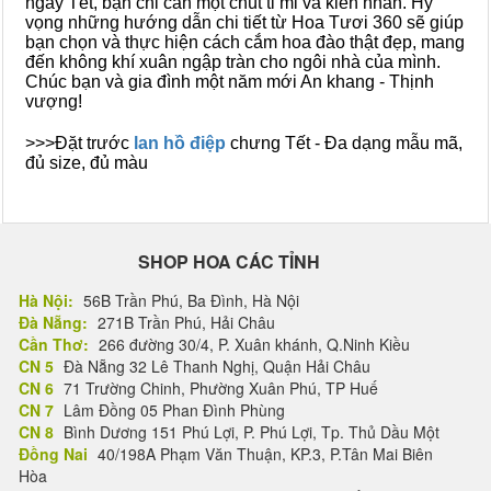
ngày Tết, bạn chỉ cần một chút tỉ mỉ và kiên nhẫn. Hy
vọng những hướng dẫn chi tiết từ Hoa Tươi 360 sẽ giúp
bạn chọn và thực hiện cách cắm hoa đào thật đẹp, mang
đến không khí xuân ngập tràn cho ngôi nhà của mình.
Chúc bạn và gia đình một năm mới An khang - Thịnh
vượng!
>>>Đặt trước
lan hồ điệp
chưng Tết - Đa dạng mẫu mã,
đủ size, đủ màu
SHOP HOA CÁC TỈNH
Hà Nội:
56B Trần Phú, Ba Đình, Hà Nội
Đà Nẵng:
271B Trần Phú, Hải Châu
Cần Thơ:
266 đường 30/4, P. Xuân khánh, Q.Ninh Kiều
CN 5
Đà Nẵng 32 Lê Thanh Nghị, Quận Hải Châu
CN 6
71 Trường Chinh, Phường Xuân Phú, TP Huế
CN 7
Lâm Đồng 05 Phan Đình Phùng
CN 8
Bình Dương 151 Phú Lợi, P. Phú Lợi, Tp. Thủ Dầu Một
Đồng Nai
40/198A Phạm Văn Thuận, KP.3, P.Tân Mai Biên
Hòa