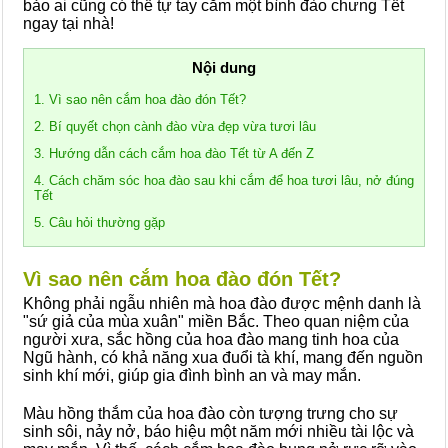
bảo ai cũng có thể tự tay cắm một bình đào chưng Tết
ngay tại nhà!
Nội dung
1. Vì sao nên cắm hoa đào đón Tết?
2. Bí quyết chọn cành đào vừa đẹp vừa tươi lâu
3. Hướng dẫn cách cắm hoa đào Tết từ A đến Z
4. Cách chăm sóc hoa đào sau khi cắm để hoa tươi lâu, nở đúng
Tết
5. Câu hỏi thường gặp
Vì sao nên cắm hoa đào đón Tết?
Không phải ngẫu nhiên mà hoa đào được mệnh danh là
"sứ giả của mùa xuân" miền Bắc. Theo quan niệm của
người xưa, sắc hồng của hoa đào mang tinh hoa của
Ngũ hành, có khả năng xua đuổi tà khí, mang đến nguồn
sinh khí mới, giúp gia đình bình an và may mắn.
Màu hồng thắm của hoa đào còn tượng trưng cho sự
sinh sôi, nảy nở, báo hiệu một năm mới nhiều tài lộc và