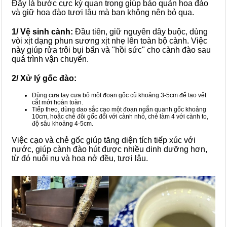
Đây là bước cực kỳ quan trọng giúp bảo quản hoa đào
và giữ hoa đào tươi lâu mà bạn không nên bỏ qua.
1/ Vệ sinh cành:
Đầu tiên, giữ nguyên dây buộc, dùng
vòi xịt dạng phun sương xịt nhẹ lên toàn bộ cành. Việc
này giúp rửa trôi bụi bẩn và "hồi sức" cho cành đào sau
quá trình vận chuyển.
2/ Xử lý gốc đào:
Dùng cưa tay cưa bỏ một đoạn gốc cũ khoảng 3-5cm để tạo vết
cắt mới hoàn toàn.
Tiếp theo, dùng dao sắc cạo một đoạn ngắn quanh gốc khoảng
10cm, hoặc chẻ đôi gốc đối với cành nhỏ, chẻ làm 4 với cành to,
độ sâu khoảng 4-5cm.
Việc cạo và chẻ gốc giúp tăng diện tích tiếp xúc với
nước, giúp cành đào hút được nhiều dinh dưỡng hơn,
từ đó nuôi nụ và hoa nở đều, tươi lâu.