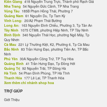
Kiên Giang
418 Nguyễn Trung Trực, Thành phố Rạch Giá
Nha Trang
54 Nguyễn Đức Cảnh, TP Nha Trang
Vũng Tàu
185B Phạm Hồng Thái, Phường 7
Quảng Nam
61 Nguyễn Du, Tp Tam Kỳ
Vĩnh Long:
20/A2 Phạm Thái Bường
Long An:
163 Nguyễn Đình Chiểu, Phường 3, Tp Tân An
Tây Ninh
1075 CTM8, phường Hiệp Ninh, TP Tây Ninh
Bình Định
340 Nguyễn Thái Học, phường Ngô Mây, Tp
Quy Nhơn
Cà Mau
221 Lý Thường Kiệt, K2, Phường 6, Tp Cà Mau
Bắc Ninh
83 Trần Hưng Đạo, phường Tiền An, TP Bắc
Ninh
Phú Yên
30A Nguyễn Công Trứ, TP Tuy Hòa
Quảng Bình
41 Trần Hưng Đạo, Tp Đồng Hới
Quảng Trị
92 Nguyễn Trãi, TP Đông Hà
Hà Tĩnh
54 Phan Đình Phùng, TP Hà Tĩnh
Thanh Hóa
177 Lê Lai, TP Thanh Hóa
Xem thêm chi nhánh shop hoa
TRỢ GIÚP
Giới Thiệu