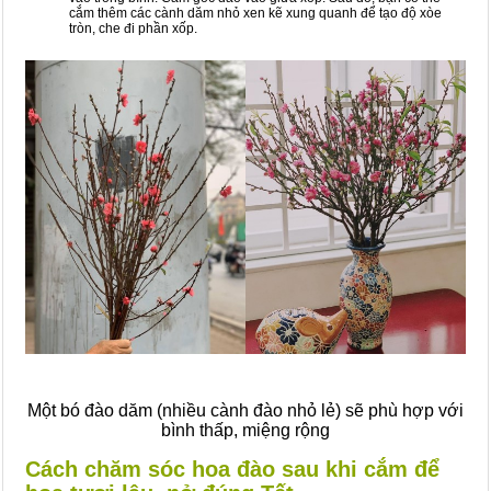
cắm thêm các cành dăm nhỏ xen kẽ xung quanh để tạo độ xòe
tròn, che đi phần xốp.
Một bó đào dăm (nhiều cành đào nhỏ lẻ) sẽ phù hợp với
bình thấp, miệng rộng
Cách chăm sóc hoa đào sau khi cắm để