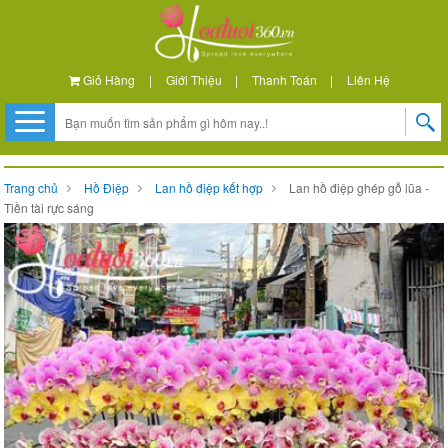
Giỏ Hàng
|
Giới Thiệu
|
Thanh Toán
|
Liên Hệ
Trang chủ
Hồ Điệp
Lan hồ điệp kết hợp
Lan hồ điệp ghép gỗ lũa -
Tiền tài rực sáng