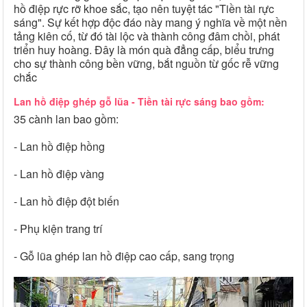
hồ điệp rực rỡ khoe sắc, tạo nên tuyệt tác "Tiền tài rực
sáng". Sự kết hợp độc đáo này mang ý nghĩa về một nền
tảng kiên cố, từ đó tài lộc và thành công đâm chồi, phát
triển huy hoàng. Đây là món quà đẳng cấp, biểu trưng
cho sự thành công bền vững, bắt nguồn từ gốc rễ vững
chắc
Lan hồ điệp ghép gỗ lũa - Tiền tài rực sáng bao gồm:
35 cành lan bao gồm:
- Lan hồ điệp hồng
- Lan hồ điệp vàng
- Lan hồ điệp đột biến
- Phụ kiện trang trí
- Gỗ lũa ghép lan hồ điệp cao cấp, sang trọng