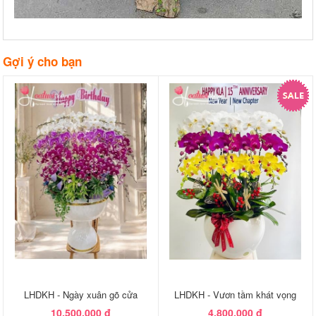
Gợi ý cho bạn
LHDKH - Ngày xuân gõ cửa
LHDKH - Vươn tầm khát vọng
10,500,000 đ
4,800,000 đ