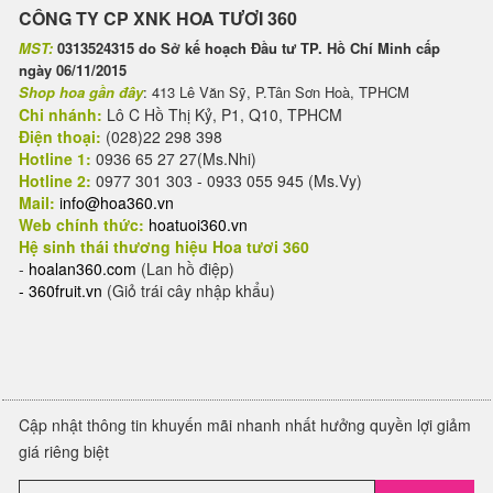
CÔNG TY CP XNK HOA TƯƠI 360
MST:
0313524315 do Sở kế hoạch Đầu tư TP. Hồ Chí Minh cấp
ngày 06/11/2015
Shop hoa gần đây
: 413 Lê Văn Sỹ, P.Tân Sơn Hoà, TPHCM
Chi nhánh:
Lô C Hồ Thị Kỷ, P1, Q10, TPHCM
Điện thoại:
(028)22 298 398
Hotline 1:
0936 65 27 27(Ms.Nhi)
Hotline 2:
0977 301 303 - 0933 055 945 (Ms.Vy)
Mail:
info@hoa360.vn
Web chính thức:
hoatuoi360.vn
Hệ sinh thái thương hiệu Hoa tươi 360
-
hoalan360.com
(Lan hồ điệp)
-
360fruit.vn
(Giỏ trái cây nhập khẩu)
Cập nhật thông tin khuyến mãi nhanh nhất hưởng quyền lợi giảm
giá riêng biệt