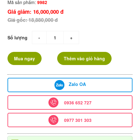
Mã sản phẩm:
9982
Giá giảm: 16,000,000 đ
Giá gốc: 18,880,000 đ
Số lượng
-
+
Mua ngay
Thêm vào giỏ hàng
Zalo OA
0936 652 727
0977 301 303