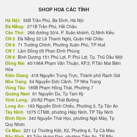
SHOP HOA CÁC TỈNH
Hà Nội:
56B Trần Phú, Ba Đình, Hà Nội
Đà Nẵng:
271B Trần Phú, Hải Châu
Cần Thơ:
266 đường 30/4, P. Xuân khánh, Q.Ninh Kiều
CN 5
Đà Nẵng 32 Lê Thanh Nghị, Quận Hải Châu
CN 6
71 Trường Chinh, Phường Xuân Phú, TP Huế
CN 7
Lâm Đồng 05 Phan Đình Phùng
CN 8
Bình Dương 151 Phú Lợi, P. Phú Lợi, Tp. Thủ Dầu Một
Đồng Nai
40/198A Phạm Văn Thuận, KP.3, P.Tân Mai Biên
Hòa
Kiên Giang
418 Nguyễn Trung Trực, Thành phố Rạch Giá
Nha Trang
54 Nguyễn Đức Cảnh, TP Nha Trang
Vũng Tàu
185B Phạm Hồng Thái, Phường 7
Quảng Nam
61 Nguyễn Du, Tp Tam Kỳ
Vĩnh Long:
20/A2 Phạm Thái Bường
Long An:
163 Nguyễn Đình Chiểu, Phường 3, Tp Tân An
Tây Ninh
1075 CTM8, phường Hiệp Ninh, TP Tây Ninh
Bình Định
340 Nguyễn Thái Học, phường Ngô Mây, Tp
Quy Nhơn
Cà Mau
221 Lý Thường Kiệt, K2, Phường 6, Tp Cà Mau
Bắc Ninh
83 Trần Hưng Đạo, phường Tiền An, TP Bắc