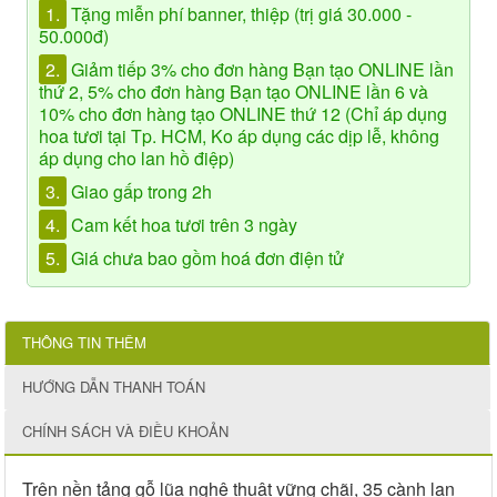
1.
Tặng miễn phí banner, thiệp (trị giá 30.000 -
50.000đ)
2.
Giảm tiếp 3% cho đơn hàng Bạn tạo ONLINE lần
thứ 2, 5% cho đơn hàng Bạn tạo ONLINE lần 6 và
10% cho đơn hàng tạo ONLINE thứ 12 (Chỉ áp dụng
hoa tươi tại Tp. HCM, Ko áp dụng các dịp lễ, không
áp dụng cho lan hồ điệp)
3.
Giao gấp trong 2h
4.
Cam kết hoa tươi trên 3 ngày
5.
Giá chưa bao gồm hoá đơn điện tử
THÔNG TIN THÊM
HƯỚNG DẪN THANH TOÁN
CHÍNH SÁCH VÀ ĐIỀU KHOẢN
Trên nền tảng gỗ lũa nghệ thuật vững chãi, 35 cành lan