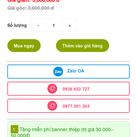
Giá gốc: 3,600,000 đ
Số lượng
-
+
Mua ngay
Thêm vào giỏ hàng
Zalo OA
0936 652 727
0977 301 303
1.
Tặng miễn phí banner, thiệp (trị giá 30.000 -
50.000đ)