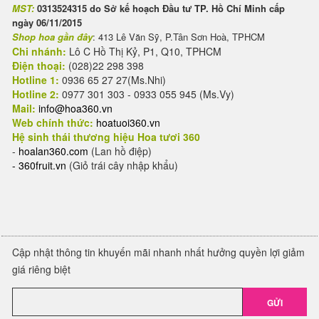
MST:
0313524315 do Sở kế hoạch Đầu tư TP. Hồ Chí Minh cấp
ngày 06/11/2015
Shop hoa gần đây
: 413 Lê Văn Sỹ, P.Tân Sơn Hoà, TPHCM
Chi nhánh:
Lô C Hồ Thị Kỷ, P1, Q10, TPHCM
Điện thoại:
(028)22 298 398
Hotline 1:
0936 65 27 27(Ms.Nhi)
Hotline 2:
0977 301 303 - 0933 055 945 (Ms.Vy)
Mail:
info@hoa360.vn
Web chính thức:
hoatuoi360.vn
Hệ sinh thái thương hiệu Hoa tươi 360
-
hoalan360.com
(Lan hồ điệp)
-
360fruit.vn
(Giỏ trái cây nhập khẩu)
Cập nhật thông tin khuyến mãi nhanh nhất hưởng quyền lợi giảm
giá riêng biệt
GỬI