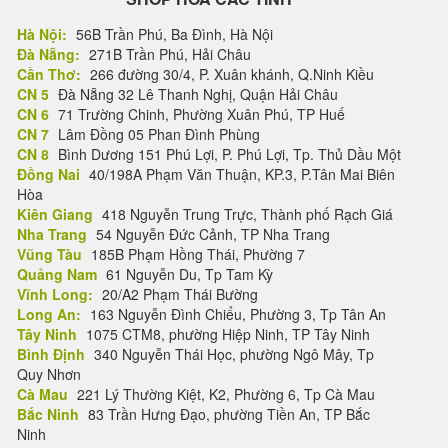
Hà Nội:
56B Trần Phú, Ba Đình, Hà Nội
Đà Nẵng:
271B Trần Phú, Hải Châu
Cần Thơ:
266 đường 30/4, P. Xuân khánh, Q.Ninh Kiều
CN 5
Đà Nẵng 32 Lê Thanh Nghị, Quận Hải Châu
CN 6
71 Trường Chinh, Phường Xuân Phú, TP Huế
CN 7
Lâm Đồng 05 Phan Đình Phùng
CN 8
Bình Dương 151 Phú Lợi, P. Phú Lợi, Tp. Thủ Dầu Một
Đồng Nai
40/198A Phạm Văn Thuận, KP.3, P.Tân Mai Biên
Hòa
Kiên Giang
418 Nguyễn Trung Trực, Thành phố Rạch Giá
Nha Trang
54 Nguyễn Đức Cảnh, TP Nha Trang
Vũng Tàu
185B Phạm Hồng Thái, Phường 7
Quảng Nam
61 Nguyễn Du, Tp Tam Kỳ
Vĩnh Long:
20/A2 Phạm Thái Bường
Long An:
163 Nguyễn Đình Chiểu, Phường 3, Tp Tân An
Tây Ninh
1075 CTM8, phường Hiệp Ninh, TP Tây Ninh
Bình Định
340 Nguyễn Thái Học, phường Ngô Mây, Tp
Quy Nhơn
Cà Mau
221 Lý Thường Kiệt, K2, Phường 6, Tp Cà Mau
Bắc Ninh
83 Trần Hưng Đạo, phường Tiền An, TP Bắc
Ninh