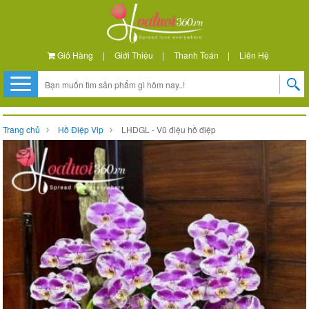
Giỏ Hàng
|
Giới Thiệu
|
Thanh Toán
|
Liên Hệ
Trang chủ
Hồ Điệp Vip
LHDGL - Vũ điệu hồ điệp