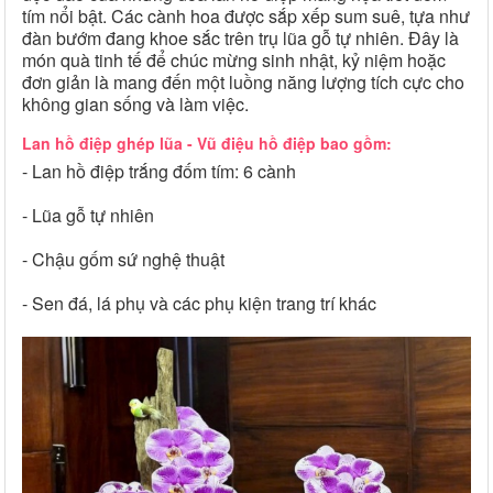
tím nổi bật. Các cành hoa được sắp xếp sum suê, tựa như
đàn bướm đang khoe sắc trên trụ lũa gỗ tự nhiên. Đây là
món quà tinh tế để chúc mừng sinh nhật, kỷ niệm hoặc
đơn giản là mang đến một luồng năng lượng tích cực cho
không gian sống và làm việc.
Lan hồ điệp ghép lũa - Vũ điệu hồ điệp bao gồm:
- Lan hồ điệp trắng đốm tím: 6 cành
- Lũa gỗ tự nhiên
- Chậu gốm sứ nghệ thuật
- Sen đá, lá phụ và các phụ kiện trang trí khác