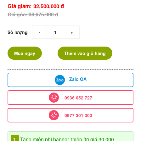
Giá giảm: 32,500,000 đ
Giá gốc: 38,675,000 đ
Số lượng
-
+
Mua ngay
Thêm vào giỏ hàng
Zalo OA
0936 652 727
0977 301 303
1.
Tặng miễn phí banner, thiệp (trị giá 30.000 -