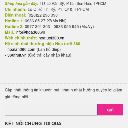
Shop hoa gần đây
: 413 Lê Văn Sỹ, P.Tân Sơn Hoà, TPHCM
Chi nhánh:
Lô C Hồ Thị Kỷ, P1, Q10, TPHCM
Điện thoại:
(028)22 298 398
Hotline 1:
0936 65 27 27(Ms.Nhi)
Hotline 2:
0977 301 303 - 0933 055 945 (Ms.Vy)
Mail:
info@hoa360.vn
Web chính thức:
hoatuoi360.vn
Hệ sinh thái thương hiệu Hoa tươi 360
-
hoalan360.com
(Lan hồ điệp)
-
360fruit.vn
(Giỏ trái cây nhập khẩu)
Cập nhật thông tin khuyến mãi nhanh nhất hưởng quyền lợi giảm
giá riêng biệt
GỬI
KẾT NỐI CHÚNG TÔI QUA