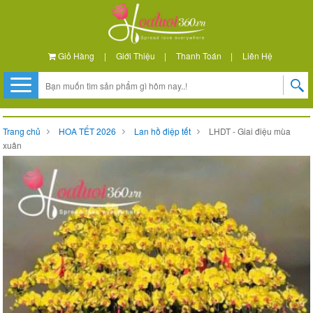
Giỏ Hàng
|
Giới Thiệu
|
Thanh Toán
|
Liên Hệ
Trang chủ
HOA TẾT 2026
Lan hồ điệp tết
LHDT - Giai điệu mùa
xuân