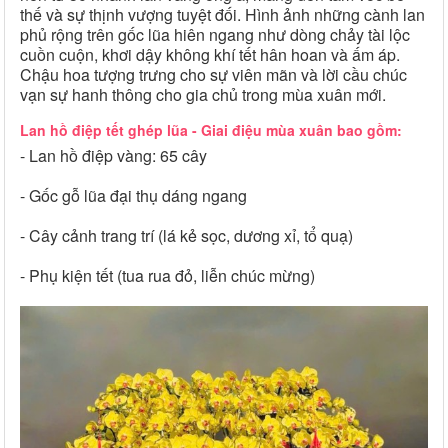
thế và sự thịnh vượng tuyệt đối. Hình ảnh những cành lan
phủ rộng trên gốc lũa hiên ngang như dòng chảy tài lộc
cuồn cuộn, khơi dậy không khí tết hân hoan và ấm áp.
Chậu hoa tượng trưng cho sự viên mãn và lời cầu chúc
vạn sự hanh thông cho gia chủ trong mùa xuân mới.
Lan hồ điệp tết ghép lũa - Giai điệu mùa xuân bao gồm:
- Lan hồ điệp vàng: 65 cây
- Gốc gỗ lũa đại thụ dáng ngang
- Cây cảnh trang trí (lá kẻ sọc, dương xỉ, tổ quạ)
- Phụ kiện tết (tua rua đỏ, liễn chúc mừng)