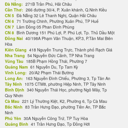
Đà Nẵng:
271B Trần Phú, Hải Châu
Cần Thơ:
266 đường 30/4, P. Xuân khánh, Q.Ninh Kiều
CN 5
Đà Nẵng 32 Lê Thanh Nghị, Quận Hải Châu
CN 6
71 Trường Chinh, Phường Xuân Phú, TP Huế
CN 7
Lâm Đồng 05 Phan Đình Phùng
CN 8
Bình Dương 151 Phú Lợi, P. Phú Lợi, Tp. Thủ Dầu Một
Đồng Nai
40/198A Phạm Văn Thuận, KP.3, P.Tân Mai Biên
Hòa
Kiên Giang
418 Nguyễn Trung Trực, Thành phố Rạch Giá
Nha Trang
54 Nguyễn Đức Cảnh, TP Nha Trang
Vũng Tàu
185B Phạm Hồng Thái, Phường 7
Quảng Nam
61 Nguyễn Du, Tp Tam Kỳ
Vĩnh Long:
20/A2 Phạm Thái Bường
Long An:
163 Nguyễn Đình Chiểu, Phường 3, Tp Tân An
Tây Ninh
1075 CTM8, phường Hiệp Ninh, TP Tây Ninh
Bình Định
340 Nguyễn Thái Học, phường Ngô Mây, Tp
Quy Nhơn
Cà Mau
221 Lý Thường Kiệt, K2, Phường 6, Tp Cà Mau
Bắc Ninh
83 Trần Hưng Đạo, phường Tiền An, TP Bắc
Ninh
Phú Yên
30A Nguyễn Công Trứ, TP Tuy Hòa
Quảng Bình
41 Trần Hưng Đạo, Tp Đồng Hới