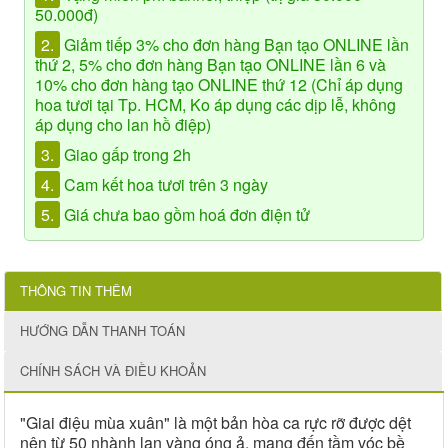
50.000đ)
2.
Giảm tiếp 3% cho đơn hàng Bạn tạo ONLINE lần
thứ 2, 5% cho đơn hàng Bạn tạo ONLINE lần 6 và
10% cho đơn hàng tạo ONLINE thứ 12 (Chỉ áp dụng
hoa tươi tại Tp. HCM, Ko áp dụng các dịp lễ, không
áp dụng cho lan hồ điệp)
3.
Giao gấp trong 2h
4.
Cam kết hoa tươi trên 3 ngày
5.
Giá chưa bao gồm hoá đơn điện tử
THÔNG TIN THÊM
HƯỚNG DẪN THANH TOÁN
CHÍNH SÁCH VÀ ĐIỀU KHOẢN
"Giai điệu mùa xuân" là một bản hòa ca rực rỡ được dệt
nên từ 50 nhành lan vàng óng ả, mang đến tầm vóc bề