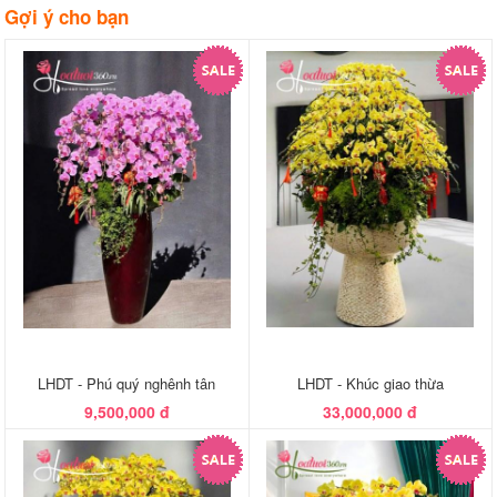
Gợi ý cho bạn
LHDT - Phú quý nghênh tân
LHDT - Khúc giao thừa
9,500,000 đ
33,000,000 đ