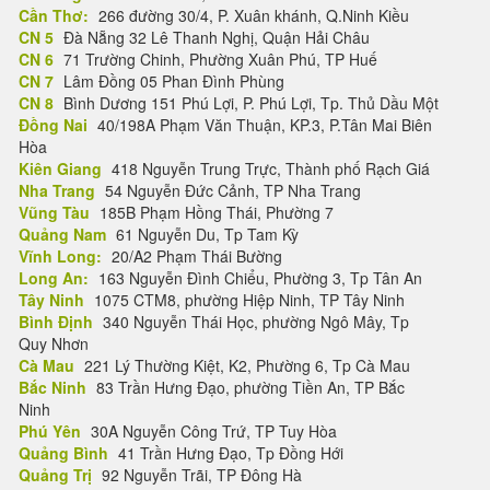
Cần Thơ:
266 đường 30/4, P. Xuân khánh, Q.Ninh Kiều
CN 5
Đà Nẵng 32 Lê Thanh Nghị, Quận Hải Châu
CN 6
71 Trường Chinh, Phường Xuân Phú, TP Huế
CN 7
Lâm Đồng 05 Phan Đình Phùng
CN 8
Bình Dương 151 Phú Lợi, P. Phú Lợi, Tp. Thủ Dầu Một
Đồng Nai
40/198A Phạm Văn Thuận, KP.3, P.Tân Mai Biên
Hòa
Kiên Giang
418 Nguyễn Trung Trực, Thành phố Rạch Giá
Nha Trang
54 Nguyễn Đức Cảnh, TP Nha Trang
Vũng Tàu
185B Phạm Hồng Thái, Phường 7
Quảng Nam
61 Nguyễn Du, Tp Tam Kỳ
Vĩnh Long:
20/A2 Phạm Thái Bường
Long An:
163 Nguyễn Đình Chiểu, Phường 3, Tp Tân An
Tây Ninh
1075 CTM8, phường Hiệp Ninh, TP Tây Ninh
Bình Định
340 Nguyễn Thái Học, phường Ngô Mây, Tp
Quy Nhơn
Cà Mau
221 Lý Thường Kiệt, K2, Phường 6, Tp Cà Mau
Bắc Ninh
83 Trần Hưng Đạo, phường Tiền An, TP Bắc
Ninh
Phú Yên
30A Nguyễn Công Trứ, TP Tuy Hòa
Quảng Bình
41 Trần Hưng Đạo, Tp Đồng Hới
Quảng Trị
92 Nguyễn Trãi, TP Đông Hà