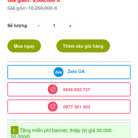
Giá gốc: 10,260,000 đ
Số lượng
-
+
Mua ngay
Thêm vào giỏ hàng
Zalo OA
0936 652 727
0977 301 303
1.
Tặng miễn phí banner, thiệp (trị giá 30.000 -
50.000đ)