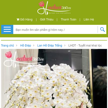
Giỏ Hàng
|
Giới Thiệu
|
Thanh Toán
|
Liên Hệ
Trang chủ
Hồ Điệp
Lan Hồ Điệp Trắng
LHDT - Tuyết mai khai lộc