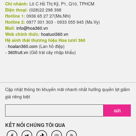
Chi nhánh:
Lô C Hồ Thị Kỷ, P1, Q10, TPHCM
Điện thoại:
(028)22 298 398
Hotline 1:
0936 65 27 27(Ms.Nhi)
Hotline 2:
0977 301 303 - 0933 055 945 (Ms.Vy)
Mail:
info@hoa360.vn
Web chính thức:
hoatuoi360.vn
Hệ sinh thái thương hiệu Hoa tươi 360
-
hoalan360.com
(Lan hồ điệp)
-
360fruit.vn
(Giỏ trái cây nhập khẩu)
Cập nhật thông tin khuyến mãi nhanh nhất hưởng quyền lợi giảm
giá riêng biệt
GỬI
KẾT NỐI CHÚNG TÔI QUA