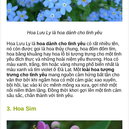
Hoa Lưu Ly là hoa dành cho tình yêu
Hoa Lưu Ly là
hoa dành cho tình yêu
có rất nhiều tên,
nó còn được gọi là hoa thủy chung, hoa đôm đốm tím,
hoa bâng khuâng hay hoa lỗ bì tượng trưng cho một tình
yêu đích thực và những hoài niệm yêu thương. Hoa có
màu xanh, trắng, tím hoặc vàng nhưng phổ biến nhất là
màu xanh và tím violet ở Đà Lạt. Một
loài hoa tượng
trưng cho tình yêu
mang nguồn cảm hứng bất tận cho
văn thơ bởi khi ngắm hoa có một cảm giác xao xuyến,
bồi hồi, lạc vào kí ức mênh mông xa xưa, gợi nhớ một
nỗi niềm thầm lặng. Đồng thời khơi gợi lên một tình cảm
sâu sắc, chân thành với tình yêu.
3. Hoa Sim