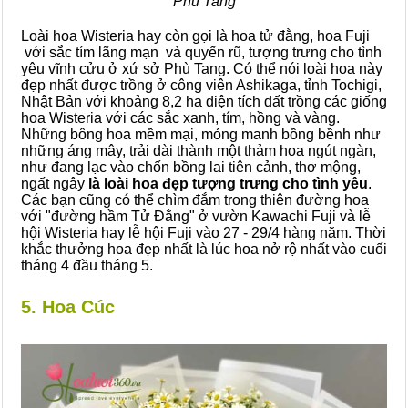
Phù Tang
Loài hoa Wisteria hay còn gọi là hoa tử đằng, hoa Fuji
với sắc tím lãng mạn và quyến rũ, tượng trưng cho tình
yêu vĩnh cửu ở xứ sở Phù Tang. Có thể nói loài hoa này
đẹp nhất được trồng ở công viên Ashikaga, tỉnh Tochigi,
Nhật Bản với khoảng 8,2 ha diện tích đất trồng các giống
hoa Wisteria với các sắc xanh, tím, hồng và vàng.
Những bông hoa mềm mại, mỏng manh bồng bềnh như
những áng mây, trải dài thành một thảm hoa ngút ngàn,
như đang lạc vào chốn bồng lai tiên cảnh, thơ mộng,
ngất ngây
là
loài hoa đẹp tượng trưng cho tình yêu
.
Các bạn cũng có thể chìm đắm trong thiên đường hoa
với "đường hầm Tử Đằng" ở vườn Kawachi Fuji và lễ
hội Wisteria hay lễ hội Fuji vào 27 - 29/4 hàng năm. Thời
khắc thưởng hoa đẹp nhất là lúc hoa nở rộ nhất vào cuối
tháng 4 đầu tháng 5.
5. Hoa Cúc