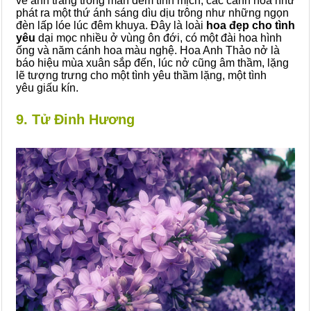
về ánh trăng trong màn đêm tĩnh mịch, các cánh hoa như
phát ra một thứ ánh sáng dìu dịu trông như những ngọn
đèn lấp lóe lúc đêm khuya. Đây là loài
hoa đẹp cho tình
yêu
dại mọc nhiều ở vùng ôn đới, có một đài hoa hình
ống và năm cánh hoa màu nghệ. Hoa Anh Thảo nở là
báo hiệu mùa xuân sắp đến, lúc nở cũng âm thầm, lặng
lẽ tượng trưng cho một tình yêu thầm lặng, một tình
yêu giấu kín.
9. Tử Đinh Hương