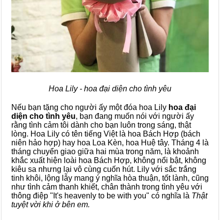
Hoa Lily - hoa đại diện cho tình yêu
Nếu bạn tặng cho người ấy một đóa hoa Lily
hoa đại
diện cho tình yêu
, bạn đang muốn nói với người ấy
rằng tình cảm tôi dành cho bạn luôn trong sáng, thật
lòng. Hoa Lily có tên tiếng Việt là hoa Bách Hợp (bách
niên hảo hợp) hay hoa Loa Kèn, hoa Huệ tây. Tháng 4 là
tháng chuyển giao giữa hai mùa trong năm, là khoảnh
khắc xuất hiện loài hoa Bách Hợp, không nổi bật, không
kiêu sa nhưng lại vô cùng cuốn hút. Lily với sắc trắng
tinh khôi, lộng lẫy mang ý nghĩa hòa thuận, tốt lành, cũng
như tình cảm thanh khiết, chân thành trong tình yêu với
thông điệp "It's heavenly to be with you" có nghĩa là
Thật
tuyệt vời khi ở bên em.