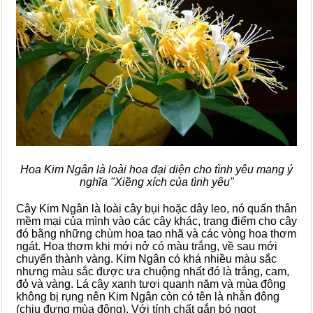
Hoa Kim Ngân là loài hoa đại diện cho tình yêu mang ý
nghĩa "Xiềng xích của tình yêu"
Cây Kim Ngân là loài cây bụi hoặc dây leo, nó quấn thân
mềm mại của mình vào các cây khác, trang điểm cho cây
đó bằng những chùm hoa tao nhã và các vòng hoa thơm
ngát. Hoa thơm khi mới nở có màu trắng, về sau mới
chuyển thành vàng. Kim Ngân có khá nhiều màu sắc
nhưng màu sắc được ưa chuộng nhất đó là trắng, cam,
đỏ và vàng. Lá cây xanh tươi quanh năm và mùa đông
không bị rụng nên Kim Ngân còn có tên là nhẫn đông
(chịu đựng mùa đông). Với tính chất gắn bó ngọt