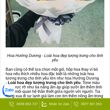
Hoa Hướng Dương - Loài hoa đẹp tượng trưng cho tình
yêu
Bạn cũng có thể lựa chọn một giỏ, hộp hoa thay vì bó
hoa nếu thích nhiều hoa đặc biệt là những loài hoa
tượng trưng cho tình yêu lớn như hoa Hướng Dương
-
Loài hoa đẹp tượng trưng cho tình yêu
. Tone màu
vàng rực rỡ như tia nắng ấm áp giúp sưởi ấm thêm tình
cảm, mối quan hệ thân thiết giữa người với người. Tia
nắng xua đi sự lạnh giá làm con tim thêm nồng ấm trong
cuộc sống. Giỏ hoa là sự khởi đầu mới cho một mối
0936 652 727
Nhắn tin Zalo
0977 301 303
quan hệ tốt đẹp thích hợp tặng cho người yêu hoặc chúc
mừng đối tác.