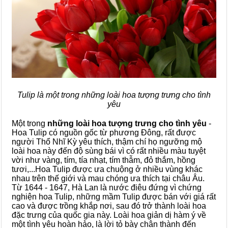
Tulip là một trong những loài hoa tượng trưng cho tình
yêu
Một trong
những loài hoa tượng trưng cho tình yêu
-
Hoa Tulip có nguồn gốc từ phương Đông, rất được
người Thổ Nhĩ Kỳ yêu thích, thậm chí họ ngưỡng mộ
loài hoa này đến độ sùng bái vì có rất nhiều màu tuyệt
vời như vàng, tím, tía nhạt, tím thẫm, đỏ thắm, hồng
tươi,...Hoa Tulip được ưa chuộng ở nhiều vùng khác
nhau trên thế giới và mau chóng ưa thích tại châu Âu.
Từ 1644 - 1647, Hà Lan là nước điêu đứng vì chứng
nghiện hoa Tulip, những mầm Tulip được bán với giá rất
cao và được trồng khắp nơi, sau đó trở thành loài hoa
đặc trưng của quốc gia này. Loài hoa giản dị hàm ý về
một tình yêu hoàn hảo, là lời tỏ bày chân thành đến