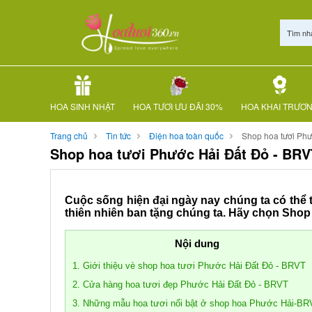
Tìm nh
HOA SINH NHẬT
HOA TƯƠI ƯU ĐÃI 30%
HOA KHAI TRƯƠ
Trang chủ
Tin tức
Điện hoa toàn quốc
Shop hoa tươi Phư
Shop hoa tươi Phước Hải Đất Đỏ - BRV
Cuộc sống hiện đại ngày nay chúng ta có thể t
thiên nhiên ban tặng chúng ta. Hãy chọn Sho
Nội dung
1. Giới thiệu vè shop hoa tươi Phước Hải Đất Đỏ - BRVT
2. Cửa hàng hoa tươi đẹp Phước Hải Đất Đỏ - BRVT
3. Những mẫu hoa tươi nổi bật ở shop hoa Phước Hải-B