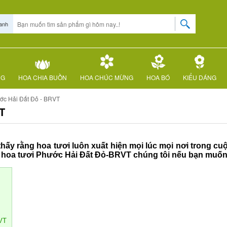
anh
NG
HOA CHIA BUỒN
HOA CHÚC MỪNG
HOA BÓ
KIỂU DÁNG
ớc Hải Đất Đỏ - BRVT
T
hấy rằng hoa tươi luôn xuất hiện mọi lúc mọi nơi trong cu
p hoa tươi Phước Hải Đất Đỏ-BRVT chúng tôi nếu bạn muố
RVT