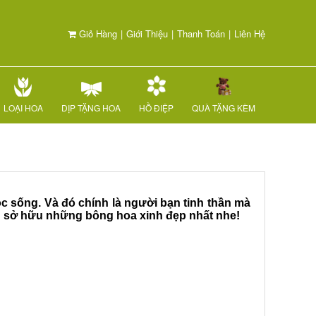
Giỏ Hàng
|
Giới Thiệu
|
Thanh Toán
|
Liên Hệ
LOẠI HOA
DỊP TẶNG HOA
HỒ ĐIỆP
QUÀ TẶNG KÈM
ộc sống. Và đó chính là người bạn tinh thần mà
n sở hữu những bông hoa xinh đẹp nhất nhe!