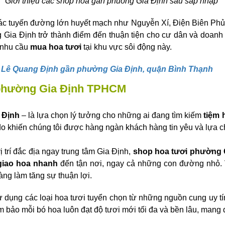
Giới thiệu các shop hoa gần phuỏng Gia Định sau sáp nhập
ác tuyến đường lớn huyết mạch như Nguyễn Xí, Điện Biên Phủ, 
g Gia Định trở thành điểm đến thuận tiện cho cư dân và doanh 
 nhu cầu
mua hoa tươi
tại khu vực sôi động này.
g Lê Quang Định gần phường Gia Định, quận Bình Thạnh
ẻ phường Gia Định TPHCM
 Định
– là lựa chọn lý tưởng cho những ai đang tìm kiếm
tiệm 
 do khiến chúng tôi được hàng ngàn khách hàng tin yêu và lựa c
ị trí đắc địa ngay trung tâm Gia Định,
shop hoa tươi phường
giao hoa nhanh
đến tận nơi, ngay cả những con đường nhỏ. V
àng làm tăng sự thuận lợi.
ử dụng các loại hoa tươi tuyển chọn từ những nguồn cung uy t
m bảo mỗi bó hoa luôn đạt độ tươi mới tối đa và bền lâu, mang