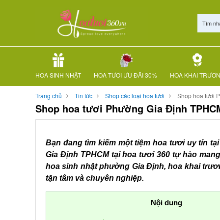
Tìm nh
HOA SINH NHẬT
HOA TƯƠI ƯU ĐÃI 30%
HOA KHAI TRƯƠ
Trang chủ
Tin tức
Shop các loại hoa tươi
Shop hoa tươi
Shop hoa tươi Phường Gia Định TPHC
Bạn đang tìm kiếm một tiệm hoa tươi uy tín 
Gia Định TPHCM tại hoa tươi 360 tự hào mang
hoa sinh nhật phường Gia Định, hoa khai trư
tận tâm và chuyên nghiệp.
Nội dung