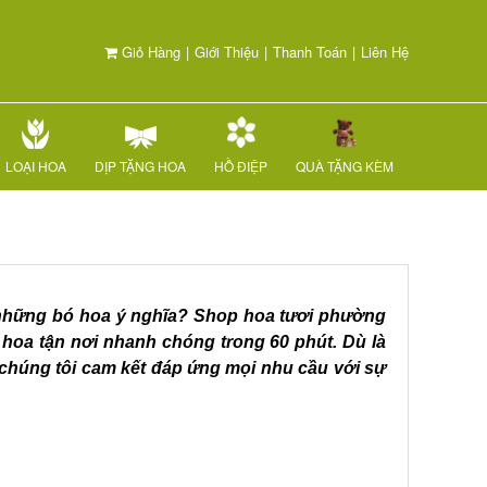
Giỏ Hàng
|
Giới Thiệu
|
Thanh Toán
|
Liên Hệ
LOẠI HOA
DỊP TẶNG HOA
HỒ ĐIỆP
QUÀ TẶNG KÈM
g những bó hoa ý nghĩa? Shop hoa tươi phường
hoa tận nơi nhanh chóng trong 60 phút. Dù là
chúng tôi cam kết đáp ứng mọi nhu cầu với sự