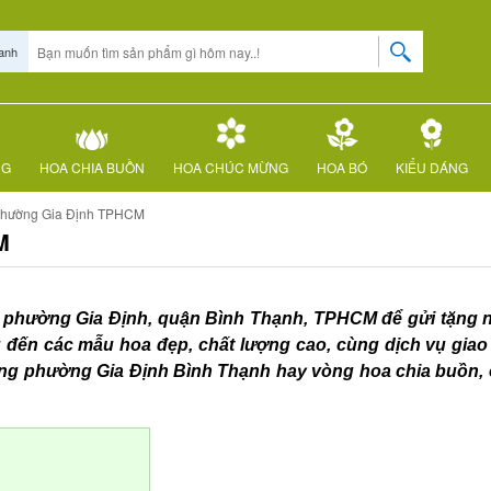
anh
NG
HOA CHIA BUỒN
HOA CHÚC MỪNG
HOA BÓ
KIỂU DÁNG
 Phường Gia Định TPHCM
M
tại phường Gia Định, quận Bình Thạnh, TPHCM để gửi tặn
 đến các mẫu hoa đẹp, chất lượng cao, cùng dịch vụ giao 
ơng phường Gia Định Bình Thạnh hay vòng hoa chia buồn, 