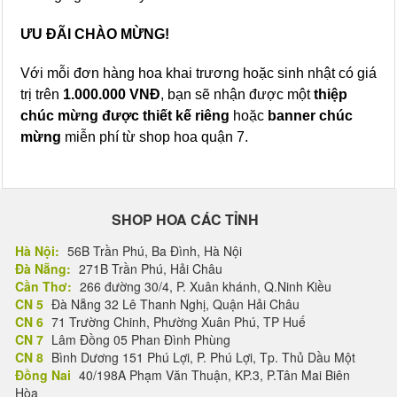
ƯU ĐÃI CHÀO MỪNG!
Với mỗi đơn hàng hoa khai trương hoặc sinh nhật có giá
trị trên
1.000.000 VNĐ
, bạn sẽ nhận được một
thiệp
chúc mừng được thiết kế riêng
hoặc
banner chúc
mừng
miễn phí từ shop hoa quận 7.
SHOP HOA CÁC TỈNH
Hà Nội:
56B Trần Phú, Ba Đình, Hà Nội
Đà Nẵng:
271B Trần Phú, Hải Châu
Cần Thơ:
266 đường 30/4, P. Xuân khánh, Q.Ninh Kiều
CN 5
Đà Nẵng 32 Lê Thanh Nghị, Quận Hải Châu
CN 6
71 Trường Chinh, Phường Xuân Phú, TP Huế
CN 7
Lâm Đồng 05 Phan Đình Phùng
CN 8
Bình Dương 151 Phú Lợi, P. Phú Lợi, Tp. Thủ Dầu Một
Đồng Nai
40/198A Phạm Văn Thuận, KP.3, P.Tân Mai Biên
Hòa