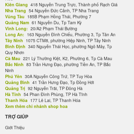
Kiên Giang
418 Nguyễn Trung Trực, Thành phố Rạch Giá
Nha Trang
54 Nguyễn Đức Cảnh, TP Nha Trang
Vũng Tàu
185B Phạm Hồng Thái, Phường 7
Quảng Nam
61 Nguyễn Du, Tp Tam Kỳ
Vĩnh Long:
20/A2 Phạm Thái Bường
Long An:
163 Nguyễn Đình Chiểu, Phường 3, Tp Tân An
Tây Ninh
1075 CTM8, phường Hiệp Ninh, TP Tây Ninh
Bình Định
340 Nguyễn Thái Học, phường Ngô Mây, Tp
Quy Nhơn
Cà Mau
221 Lý Thường Kiệt, K2, Phường 6, Tp Cà Mau
Bắc Ninh
83 Trần Hưng Đạo, phường Tiền An, TP Bắc
Ninh
Phú Yên
30A Nguyễn Công Trứ, TP Tuy Hòa
Quảng Bình
41 Trần Hưng Đạo, Tp Đồng Hới
Quảng Trị
92 Nguyễn Trãi, TP Đông Hà
Hà Tĩnh
54 Phan Đình Phùng, TP Hà Tĩnh
Thanh Hóa
177 Lê Lai, TP Thanh Hóa
Xem thêm chi nhánh shop hoa
TRỢ GIÚP
Giới Thiệu