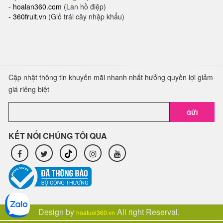
-
hoalan360.com
(Lan hồ điệp)
-
360fruit.vn
(Giỏ trái cây nhập khẩu)
Cập nhật thông tin khuyến mãi nhanh nhất hưởng quyền lợi giảm
giá riêng biệt
GỬI
KẾT NỐI CHÚNG TÔI QUA
Design by
All right Reserval.
hoatuoi360.vn