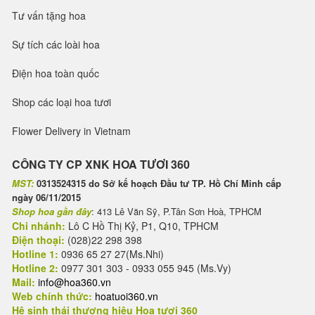
Tư vấn tặng hoa
Sự tích các loài hoa
Điện hoa toàn quốc
Shop các loại hoa tươi
Flower Delivery in Vietnam
CÔNG TY CP XNK HOA TƯƠI 360
MST:
0313524315 do Sở kế hoạch Đầu tư TP. Hồ Chí Minh cấp
ngày 06/11/2015
Shop hoa gần đây
: 413 Lê Văn Sỹ, P.Tân Sơn Hoà, TPHCM
Chi nhánh:
Lô C Hồ Thị Kỷ, P1, Q10, TPHCM
Điện thoại:
(028)22 298 398
Hotline 1:
0936 65 27 27(Ms.Nhi)
Hotline 2:
0977 301 303 - 0933 055 945 (Ms.Vy)
Mail:
info@hoa360.vn
Web chính thức:
hoatuoi360.vn
Hệ sinh thái thương hiệu Hoa tươi 360