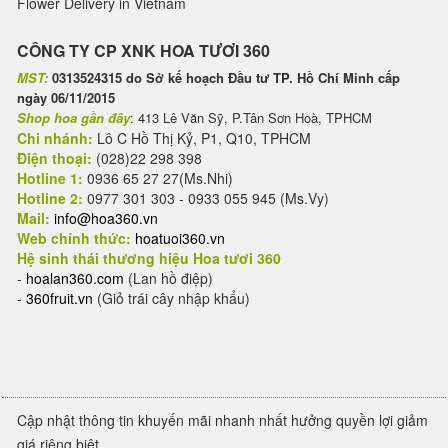
Flower Delivery in Vietnam
CÔNG TY CP XNK HOA TƯƠI 360
MST:
0313524315 do Sở kế hoạch Đầu tư TP. Hồ Chí Minh cấp
ngày 06/11/2015
Shop hoa gần đây
: 413 Lê Văn Sỹ, P.Tân Sơn Hoà, TPHCM
Chi nhánh:
Lô C Hồ Thị Kỷ, P1, Q10, TPHCM
Điện thoại:
(028)22 298 398
Hotline 1:
0936 65 27 27(Ms.Nhi)
Hotline 2:
0977 301 303 - 0933 055 945 (Ms.Vy)
Mail:
info@hoa360.vn
Web chính thức:
hoatuoi360.vn
Hệ sinh thái thương hiệu Hoa tươi 360
-
hoalan360.com
(Lan hồ điệp)
-
360fruit.vn
(Giỏ trái cây nhập khẩu)
Cập nhật thông tin khuyến mãi nhanh nhất hưởng quyền lợi giảm
giá riêng biệt