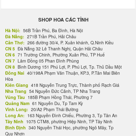
SHOP HOA CÁC TỈNH
Hà Nội:
56B Trần Phú, Ba Đình, Hà Nội
Đà Nẵng:
271B Trần Phú, Hải Châu
Cần Thơ:
266 đường 30/4, P. Xuân khánh, Q.Ninh Kiều
CN 5
Đà Nẵng 32 Lê Thanh Nghị, Quận Hải Châu
CN 6
71 Trường Chinh, Phường Xuân Phú, TP Huế
CN 7
Lâm Đồng 05 Phan Đình Phùng
CN 8
Bình Dương 151 Phú Lợi, P. Phú Lợi, Tp. Thủ Dầu Một
Đồng Nai
40/198A Phạm Văn Thuận, KP.3, P.Tân Mai Biên
Hòa
Kiên Giang
418 Nguyễn Trung Trực, Thành phố Rạch Giá
Nha Trang
54 Nguyễn Đức Cảnh, TP Nha Trang
Vũng Tàu
185B Phạm Hồng Thái, Phường 7
Quảng Nam
61 Nguyễn Du, Tp Tam Kỳ
Vĩnh Long:
20/A2 Phạm Thái Bường
Long An:
163 Nguyễn Đình Chiểu, Phường 3, Tp Tân An
Tây Ninh
1075 CTM8, phường Hiệp Ninh, TP Tây Ninh
Bình Định
340 Nguyễn Thái Học, phường Ngô Mây, Tp
Quy Nhơn