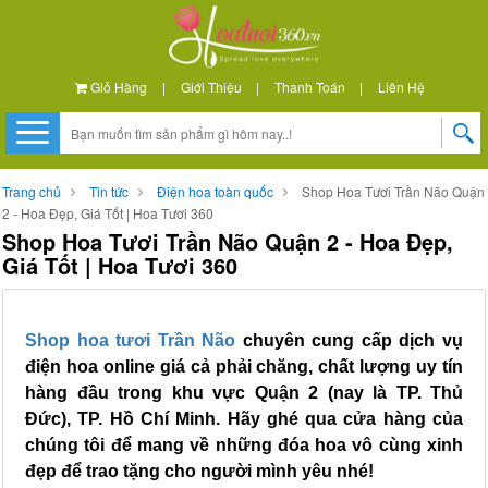
Giỏ Hàng
|
Giới Thiệu
|
Thanh Toán
|
Liên Hệ
Trang chủ
Tin tức
Điện hoa toàn quốc
Shop Hoa Tươi Trần Não Quận
2 - Hoa Đẹp, Giá Tốt | Hoa Tươi 360
Shop Hoa Tươi Trần Não Quận 2 - Hoa Đẹp,
Giá Tốt | Hoa Tươi 360
Shop hoa tươi Trần Não
chuyên cung cấp dịch vụ
điện hoa online giá cả phải chăng, chất lượng uy tín
hàng đầu trong khu vực Quận 2 (nay là TP. Thủ
Đức), TP. Hồ Chí Minh. Hãy ghé qua cửa hàng của
chúng tôi để mang về những đóa hoa vô cùng xinh
đẹp để trao tặng cho người mình yêu nhé!