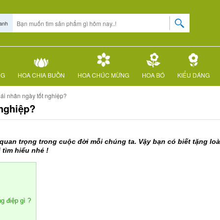
anh
NG
HOA CHIA BUỒN
HOA CHÚC MỪNG
HOA BÓ
KIỂU DÁNG
ái nhân ngày tốt nghiệp?
 nghiệp?
quan trọng trong cuộc đời mỗi chúng ta. Vậy bạn có biết tặng lo
tìm hiểu nhé !
g điệp gì ?