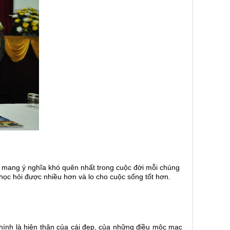
sẽ mang ý nghĩa khó quên nhất trong cuộc đời mỗi chúng
học hỏi được nhiều hơn và lo cho cuộc sống tốt hơn.
chính là hiện thân của cái đẹp, của những điều mộc mạc