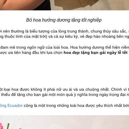
Bó hoa hướng dương tặng tốt nghiệp
nên thường là biểu tượng của lòng trung thành, chung thủy sâu sắc, s
 thuộc tính của mặt trời) và cả sự kiêu kỳ, vẻ đẹp hào nhoáng bên ng
m mê trong ngôn ngữ của loài hoa. Hoa hướng dương thể hiện niềm ti
ược ưa tiên hàng đầu khi lựa chọn
hoa đẹp tặng bạn gái ngày lễ tết
t loại hoa được không ít phái nữ ưu ái và ưa chuộng nhất. Chính vì 
hể thiếu để tặng cho bạn gái một món quà ý nghĩa trong ngày trọng đại
ồng Ecuador
cũng là một trong những loài hoa được yêu thích nhất bở