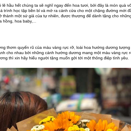
ó lẽ hầu hết chúng ta sẽ nghĩ ngay đến hoa tươi, bởi đây là món quà vô 
uá trình học tập bền bỉ và mở ra cánh cửa cho một chặng đường mới đầy
rở thành một sứ giả của tự nhiên, được thượng đế dành tặng cho những
a hồng, hoa baby,...
ng thơm quyến rũ của màu vàng rực rỡ, loài hoa hướng dương tượng tr
ành cho nhau bởi những cánh hướng dương mang một màu vàng rực rỡ,
ng thì xin hãy hiểu người tặng muốn gởi tới một thông điệp tình yêu.