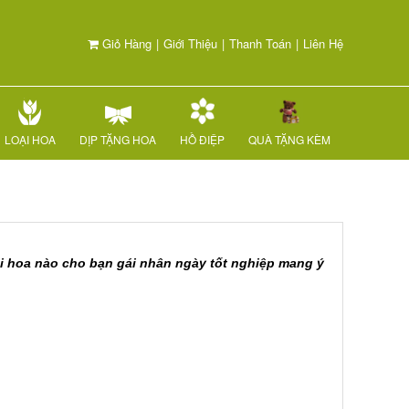
Giỏ Hàng
|
Giới Thiệu
|
Thanh Toán
|
Liên Hệ
LOẠI HOA
DỊP TẶNG HOA
HỒ ĐIỆP
QUÀ TẶNG KÈM
ài hoa nào cho bạn gái nhân ngày tốt nghiệp mang ý