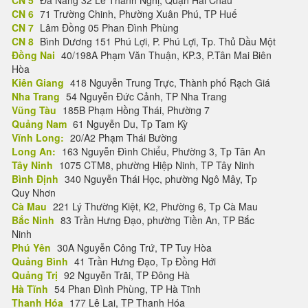
CN 5
Đà Nẵng 32 Lê Thanh Nghị, Quận Hải Châu
CN 6
71 Trường Chinh, Phường Xuân Phú, TP Huế
CN 7
Lâm Đồng 05 Phan Đình Phùng
CN 8
Bình Dương 151 Phú Lợi, P. Phú Lợi, Tp. Thủ Dầu Một
Đồng Nai
40/198A Phạm Văn Thuận, KP.3, P.Tân Mai Biên
Hòa
Kiên Giang
418 Nguyễn Trung Trực, Thành phố Rạch Giá
Nha Trang
54 Nguyễn Đức Cảnh, TP Nha Trang
Vũng Tàu
185B Phạm Hồng Thái, Phường 7
Quảng Nam
61 Nguyễn Du, Tp Tam Kỳ
Vĩnh Long:
20/A2 Phạm Thái Bường
Long An:
163 Nguyễn Đình Chiểu, Phường 3, Tp Tân An
Tây Ninh
1075 CTM8, phường Hiệp Ninh, TP Tây Ninh
Bình Định
340 Nguyễn Thái Học, phường Ngô Mây, Tp
Quy Nhơn
Cà Mau
221 Lý Thường Kiệt, K2, Phường 6, Tp Cà Mau
Bắc Ninh
83 Trần Hưng Đạo, phường Tiền An, TP Bắc
Ninh
Phú Yên
30A Nguyễn Công Trứ, TP Tuy Hòa
Quảng Bình
41 Trần Hưng Đạo, Tp Đồng Hới
Quảng Trị
92 Nguyễn Trãi, TP Đông Hà
Hà Tĩnh
54 Phan Đình Phùng, TP Hà Tĩnh
Thanh Hóa
177 Lê Lai, TP Thanh Hóa