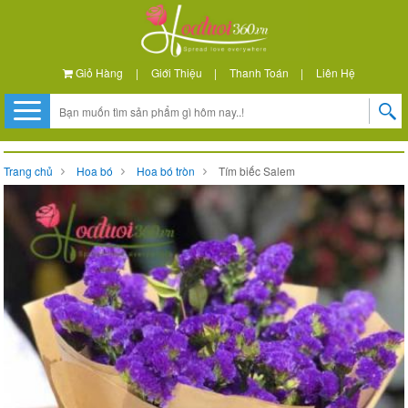
Giỏ Hàng
|
Giới Thiệu
|
Thanh Toán
|
Liên Hệ
Trang chủ
Hoa bó
Hoa bó tròn
Tím biếc Salem