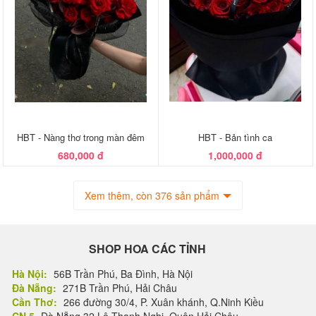
HBT - Nàng thơ trong màn đêm
HBT - Bản tình ca
680,000 đ
1,000,000 đ
Xem thêm, còn 376 sản phẩm
SHOP HOA CÁC TỈNH
Hà Nội:
56B Trần Phú, Ba Đình, Hà Nội
Đà Nẵng:
271B Trần Phú, Hải Châu
Cần Thơ:
266 đường 30/4, P. Xuân khánh, Q.Ninh Kiều