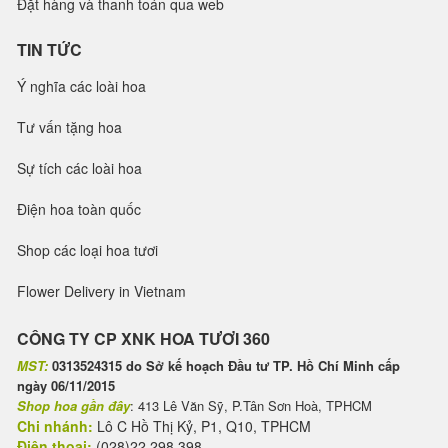
Đặt hàng và thanh toán qua web
TIN TỨC
Ý nghĩa các loài hoa
Tư vấn tặng hoa
Sự tích các loài hoa
Điện hoa toàn quốc
Shop các loại hoa tươi
Flower Delivery in Vietnam
CÔNG TY CP XNK HOA TƯƠI 360
MST:
0313524315 do Sở kế hoạch Đầu tư TP. Hồ Chí Minh cấp
ngày 06/11/2015
Shop hoa gần đây
: 413 Lê Văn Sỹ, P.Tân Sơn Hoà, TPHCM
Chi nhánh:
Lô C Hồ Thị Kỷ, P1, Q10, TPHCM
Điện thoại:
(028)22 298 398