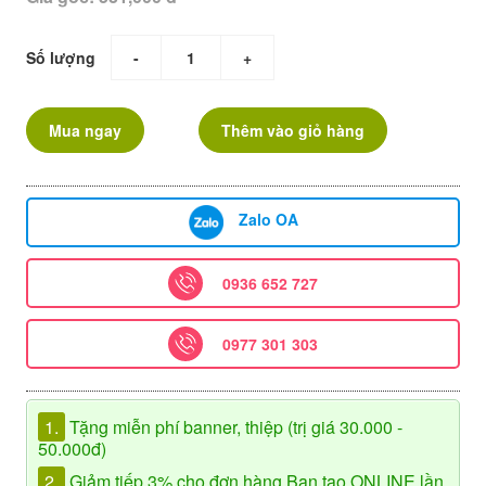
Số lượng
-
+
Mua ngay
Thêm vào giỏ hàng
Zalo OA
0936 652 727
0977 301 303
1.
Tặng miễn phí banner, thiệp (trị giá 30.000 -
50.000đ)
2.
Giảm tiếp 3% cho đơn hàng Bạn tạo ONLINE lần