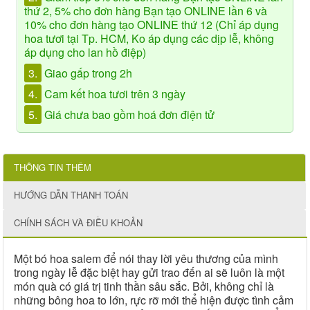
thứ 2, 5% cho đơn hàng Bạn tạo ONLINE lần 6 và
10% cho đơn hàng tạo ONLINE thứ 12 (Chỉ áp dụng
hoa tươi tại Tp. HCM, Ko áp dụng các dịp lễ, không
áp dụng cho lan hồ điệp)
3.
Giao gấp trong 2h
4.
Cam kết hoa tươi trên 3 ngày
5.
Giá chưa bao gồm hoá đơn điện tử
THÔNG TIN THÊM
HƯỚNG DẪN THANH TOÁN
CHÍNH SÁCH VÀ ĐIỀU KHOẢN
Một bó hoa salem để nói thay lời yêu thương của mình
trong ngày lễ đặc biệt hay gửi trao đến ai sẽ luôn là một
món quà có giá trị tinh thần sâu sắc. Bởi, không chỉ là
những bông hoa to lớn, rực rỡ mới thể hiện được tình cảm