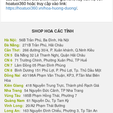
hoatuoi360 hoặc truy cập vào link:
https://hoatuoi360.vn/hoa-huong-duong/
.
SHOP HOA CÁC TỈNH
Hà Nội:
56B Trần Phú, Ba Đình, Hà Nội
Đà Nẵng:
271B Trần Phú, Hải Châu
Cần Thơ:
266 đường 30/4, P. Xuân khánh, Q.Ninh Kiều
CN 5
Đà Nẵng 32 Lê Thanh Nghị, Quận Hải Châu
CN 6
71 Trường Chinh, Phường Xuân Phú, TP Huế
CN 7
Lâm Đồng 05 Phan Đình Phùng
CN 8
Bình Dương 151 Phú Lợi, P. Phú Lợi, Tp. Thủ Dầu Một
Đồng Nai
40/198A Phạm Văn Thuận, KP.3, P.Tân Mai Biên
Hòa
Kiên Giang
418 Nguyễn Trung Trực, Thành phố Rạch Giá
Nha Trang
54 Nguyễn Đức Cảnh, TP Nha Trang
Vũng Tàu
185B Phạm Hồng Thái, Phường 7
Quảng Nam
61 Nguyễn Du, Tp Tam Kỳ
Vĩnh Long:
20/A2 Phạm Thái Bường
Long An:
163 Nguyễn Đình Chiểu, Phường 3, Tp Tân An