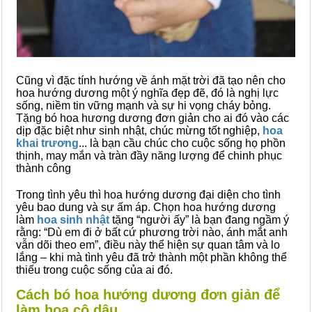
Cũng vì đặc tính hướng về ánh mặt trời đã tạo nên cho
hoa hướng dương một ý nghĩa đẹp đẽ, đó là nghị lực
sống, niềm tin vững mạnh và sự hi vọng cháy bỏng.
Tặng bó hoa hương dương đơn giản cho ai đó vào các
dịp đặc biệt như sinh nhật, chúc mừng tốt nghiệp,
hoa
khai trương
... là bạn cầu chúc cho cuộc sống họ phồn
thịnh, may mắn và tràn đầy năng lượng để chinh phục
thành công
Trong tình yêu thì hoa hướng dương đại diện cho tình
yêu bao dung và sự ấm áp. Chọn hoa hướng dương
làm
hoa sinh nhật
tặng “người ấy” là bạn đang ngầm ý
rằng: “Dù em đi ở bất cứ phương trời nào, ánh mắt anh
vẫn dõi theo em”, điều này thể hiện sự quan tâm và lo
lắng – khi mà tình yêu đã trở thành một phần không thể
thiếu trong cuộc sống của ai đó.
Cách bó hoa hướng dương đơn giản để
làm hoa cô dâu