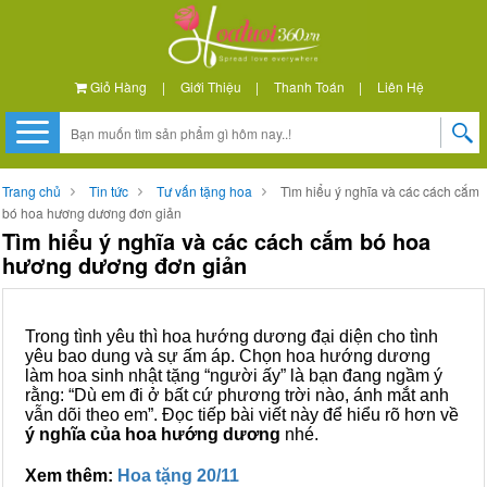
Giỏ Hàng
|
Giới Thiệu
|
Thanh Toán
|
Liên Hệ
Trang chủ
Tin tức
Tư vấn tặng hoa
Tìm hiểu ý nghĩa và các cách cắm
bó hoa hương dương đơn giản
Tìm hiểu ý nghĩa và các cách cắm bó hoa
hương dương đơn giản
Trong tình yêu thì hoa hướng dương đại diện cho tình
yêu bao dung và sự ấm áp. Chọn hoa hướng dương
làm hoa sinh nhật tặng “người ấy” là bạn đang ngầm ý
rằng: “Dù em đi ở bất cứ phương trời nào, ánh mắt anh
vẫn dõi theo em”. Đọc tiếp bài viết này để hiểu rõ hơn về
ý nghĩa của hoa hướng dương
nhé.
Xem thêm:
Hoa tặng 20/11