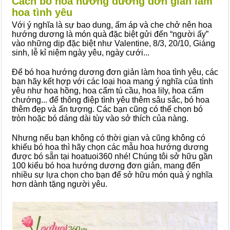
Cách bó hoa hướng dương đơn giản làm
hoa tình yêu
Với ý nghĩa là sự bao dung, ấm áp và che chở nên hoa
hướng dương là món quà đặc biệt gửi đến “người ấy”
vào những dịp đặc biệt như Valentine, 8/3, 20/10, Giáng
sinh, lễ kỉ niệm ngày yêu, ngày cưới...
Để bó hoa hướng dương đơn giản làm hoa tình yêu, các
bạn hãy kết hợp với các loại hoa mang ý nghĩa của tình
yêu như hoa hồng, hoa cẩm tú cầu, hoa lily, hoa cẩm
chướng... để thông điệp tình yêu thêm sâu sắc, bó hoa
thêm đẹp và ấn tượng. Các bạn cũng có thể chọn bó
tròn hoặc bó dáng dài tùy vào sở thích của nàng.
Nhưng nếu bạn không có thời gian và cũng không có
khiếu bó hoa thì hãy chọn các mẫu hoa hướng dương
được bó sẵn tại hoatuoi360 nhé! Chúng tôi sở hữu gần
100 kiểu bó hoa hướng dương đơn giản, mang đến
nhiều sự lựa chọn cho bạn để sở hữu món quà ý nghĩa
hơn dành tặng người yêu.