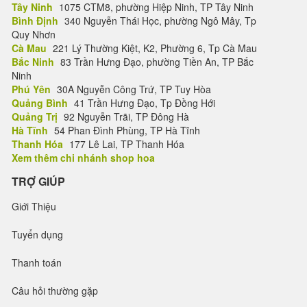
Tây Ninh
1075 CTM8, phường Hiệp Ninh, TP Tây Ninh
Bình Định
340 Nguyễn Thái Học, phường Ngô Mây, Tp
Quy Nhơn
Cà Mau
221 Lý Thường Kiệt, K2, Phường 6, Tp Cà Mau
Bắc Ninh
83 Trần Hưng Đạo, phường Tiền An, TP Bắc
Ninh
Phú Yên
30A Nguyễn Công Trứ, TP Tuy Hòa
Quảng Bình
41 Trần Hưng Đạo, Tp Đồng Hới
Quảng Trị
92 Nguyễn Trãi, TP Đông Hà
Hà Tĩnh
54 Phan Đình Phùng, TP Hà Tĩnh
Thanh Hóa
177 Lê Lai, TP Thanh Hóa
Xem thêm chi nhánh shop hoa
TRỢ GIÚP
Giới Thiệu
Tuyển dụng
Thanh toán
Câu hỏi thường gặp