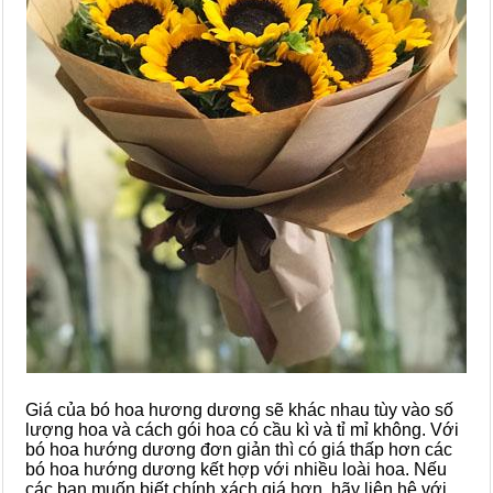
Giá của bó hoa hương dương sẽ khác nhau tùy vào số
lượng hoa và cách gói hoa có cầu kì và tỉ mỉ không. Với
bó hoa hướng dương đơn giản thì có giá thấp hơn các
bó hoa hướng dương kết hợp với nhiều loài hoa. Nếu
các bạn muốn biết chính xách giá hơn, hãy liên hệ với