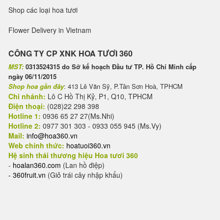
Shop các loại hoa tươi
Flower Delivery in Vietnam
CÔNG TY CP XNK HOA TƯƠI 360
MST:
0313524315 do Sở kế hoạch Đầu tư TP. Hồ Chí Minh cấp
ngày 06/11/2015
Shop hoa gần đây
: 413 Lê Văn Sỹ, P.Tân Sơn Hoà, TPHCM
Chi nhánh:
Lô C Hồ Thị Kỷ, P1, Q10, TPHCM
Điện thoại:
(028)22 298 398
Hotline 1:
0936 65 27 27(Ms.Nhi)
Hotline 2:
0977 301 303 - 0933 055 945 (Ms.Vy)
Mail:
info@hoa360.vn
Web chính thức:
hoatuoi360.vn
Hệ sinh thái thương hiệu Hoa tươi 360
-
hoalan360.com
(Lan hồ điệp)
-
360fruit.vn
(Giỏ trái cây nhập khẩu)