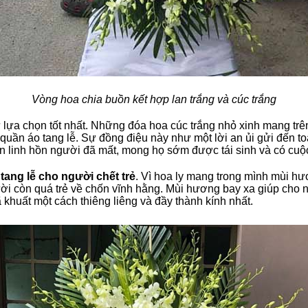
Vòng hoa chia buồn kết hợp lan trắng và cúc trắng
ự lựa chọn tốt nhất. Những đóa hoa cúc trắng nhỏ xinh mang 
quần áo tang lễ. Sự đồng điệu này như một lời an ủi gửi đến 
đến linh hồn người đã mất, mong họ sớm được tái sinh và có cuộ
 tang lễ cho người chết trẻ
. Vì hoa ly mang trong mình mùi h
ười còn quá trẻ về chốn vĩnh hằng. Mùi hương bay xa giúp cho
huất một cách thiêng liêng và đầy thành kính nhất.