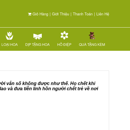
Giỏ Hàng
|
Giới Thiệu
|
Thanh Toán
|
Liên Hệ
LOẠI HOA
DỊP TẶNG HOA
HỒ ĐIỆP
QUÀ TẶNG KÈM
người vắn số không được như thế. Họ chết khi
lao và đưa tiễn linh hồn người chết trẻ về nơi