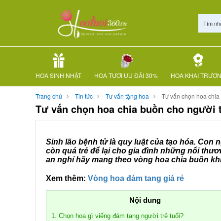
Tìm nh
HOA SINH NHẬT
HOA TƯƠI ƯU ĐÃI 30%
HOA KHAI TRƯƠ
Trang chủ
Tin tức
Tư vấn tặng hoa
Tư vấn chọn hoa chia 
Tư vấn chọn hoa chia buồn cho người t
Sinh lão bệnh tử là quy luật của tạo hóa. Con 
còn quá trẻ để lại cho gia đình những nổi thươn
an nghỉ hãy mang theo vòng hoa chia buồn khi
Xem thêm:
Vòng hoa đám tang giá rẻ
Nội dung
1. Chọn hoa gì viếng đám tang người trẻ tuổi?