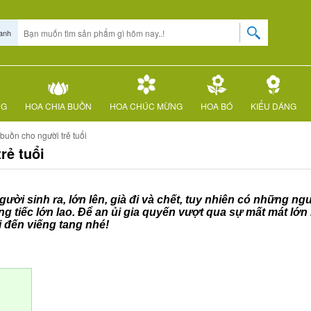
anh
NG
HOA CHIA BUỒN
HOA CHÚC MỪNG
HOA BÓ
KIỂU DÁNG
buồn cho người trẻ tuổi
rẻ tuổi
người sinh ra, lớn lên, già đi và chết, tuy nhiên có những 
g tiếc lớn lao. Để an ủi gia quyến vượt qua sự mất mát lớn 
 đến viếng tang nhé!