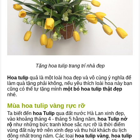
Tặng hoa tulip trang trí nhà đẹp
Hoa tulip
quả là một loài hoa đẹp và vô cùng ý nghĩa để
làm quà tặng phải không, nếu yêu thích loài hoa này bạn
cũng có thể tự tặng mình
một bó hoa tulip thật đẹp
nhé.
Mùa hoa tulip vàng rực rỡ
Ta biết đến
hoa Tulip
qua đất nước Hà Lan xinh đẹp,
vào khoảng tháng 4 - tháng 5 hằng năm,
hoa Tulip nở
rộ
như những bức tranh khoe sắc rực rỡ là thời điểm
vùng đất này trở nên xinh đẹp và thu hút khách du lịch
đông nhất trong năm. Các loại
hoa tulip vàng
,
hoa tulip