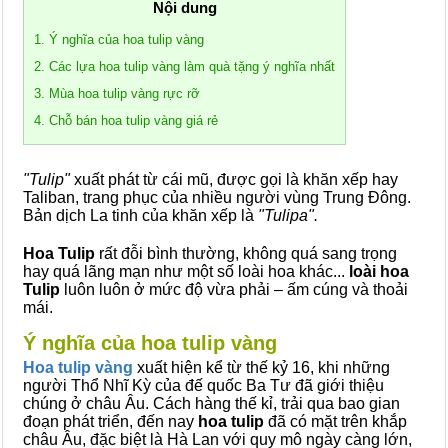
Nội dung
1. Ý nghĩa của hoa tulip vàng
2. Các lựa hoa tulip vàng làm quà tặng ý nghĩa nhất
3. Mùa hoa tulip vàng rực rỡ
4. Chỗ bán hoa tulip vàng giá rẻ
"
Tulip
"
xuất phát từ cái mũ, được gọi là khăn xếp hay
Taliban, trang phục của nhiều người vùng Trung Đông.
Bản dịch La tinh của khăn xếp là
"Tulipa".
Hoa Tulip
rất đỗi bình thường, không quá sang trọng
hay quá lãng mạn như một số loài hoa khác...
loài hoa
Tulip
luôn luôn ở mức độ vừa phải – ấm cúng và thoải
mái.
Ý nghĩa của hoa tulip vàng
Hoa tulip vàng
xuất hiện kể từ thế kỷ 16, khi những
người Thổ Nhĩ Kỳ của đế quốc Ba Tư đã giới thiệu
chúng ở châu Âu. Cách hàng thế kỉ, trải qua bao gian
đoạn phát triển, đến nay
hoa tulip
đã có mặt trên khắp
châu Âu, đặc biệt là Hà Lan với quy mô ngày càng lớn,