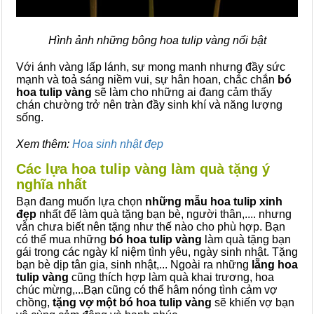
Hình ảnh những bông hoa tulip vàng nổi bật
Với ánh vàng lấp lánh, sự mong manh nhưng đầy sức
mạnh và toả sáng niềm vui, sự hân hoan, chắc chắn
bó
hoa tulip vàng
sẽ làm cho những ai đang cảm thấy
chán chường trở nên tràn đầy sinh khí và năng lượng
sống.
Xem thêm:
Hoa sinh nhật đẹp
Các lựa hoa tulip vàng làm quà tặng ý
nghĩa nhất
Bạn đang muốn lựa chọn
những mẫu hoa tulip xinh
đẹp
nhất để làm quà tặng bạn bè, người thân,.... nhưng
vẫn chưa biết nên tặng như thế nào cho phù hợp. Bạn
có thể mua những
bó hoa tulip vàng
làm quà tặng bạn
gái trong các ngày kỉ niệm tình yêu, ngày sinh nhật. Tặng
bạn bè dịp tân gia, sinh nhật,... Ngoài ra những
lẵng hoa
tulip vàng
cũng thích hợp làm quà khai trương, hoa
chúc mừng,...Bạn cũng có thể hâm nóng tình cảm vợ
chồng,
tặng vợ một bó hoa tulip vàng
sẽ khiến vợ bạn