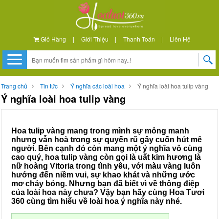
Giỏ Hàng
|
Giới Thiệu
|
Thanh Toán
|
Liên Hệ
Trang chủ
Tin tức
Ý nghĩa các loài hoa
Ý nghĩa loài hoa tulip vàng
Ý nghĩa loài hoa tulip vàng
Hoa tulip vàng mang trong mình sự mỏng manh
nhưng vẫn hoà trong sự quyến rũ gây cuốn hút mê
người. Bên cạnh đó còn mang một ý nghĩa vô cùng
cao quý, hoa tulip vàng còn gọi là uất kim hương là
nữ hoàng Vitoria trong tình yêu, với màu vàng luôn
hướng đến niềm vui, sự khao khát và những ước
mơ cháy bỏng. Nhưng bạn đã biết vì về thông điệp
của loài hoa này chưa? Vậy bạn hãy cùng Hoa Tươi
360 cùng tìm hiểu về loài hoa ý nghĩa này nhé.