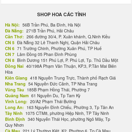
SHOP HOA CÁC TỈNH
Hà Nội:
56B Trần Phú, Ba Đình, Hà Nội
Đà Nẵng:
271B Trần Phú, Hải Châu
Cần Thơ:
266 đường 30/4, P. Xuân khánh, Q.Ninh Kiều
CN 5
Đà Nẵng 32 Lê Thanh Nghị, Quận Hải Châu
CN 6
71 Trường Chinh, Phường Xuân Phú, TP Huế
CN 7
Lâm Đồng 05 Phan Đình Phùng
CN 8
Bình Dương 151 Phú Lợi, P. Phú Lợi, Tp. Thủ Dầu Một
Đồng Nai
40/198A Phạm Văn Thuận, KP.3, P.Tân Mai Biên
Hòa
Kiên Giang
418 Nguyễn Trung Trực, Thành phố Rạch Giá
Nha Trang
54 Nguyễn Đức Cảnh, TP Nha Trang
Vũng Tàu
185B Phạm Hồng Thái, Phường 7
Quảng Nam
61 Nguyễn Du, Tp Tam Kỳ
Vĩnh Long:
20/A2 Phạm Thái Bường
Long An:
163 Nguyễn Đình Chiểu, Phường 3, Tp Tân An
Tây Ninh
1075 CTM8, phường Hiệp Ninh, TP Tây Ninh
Bình Định
340 Nguyễn Thái Học, phường Ngô Mây, Tp
Quy Nhơn
Cà Mau
221 Lý Thường Kiệt, K2, Phường 6, Tp Cà Mau