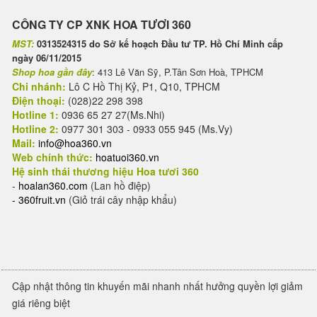
CÔNG TY CP XNK HOA TƯƠI 360
MST:
0313524315 do Sở kế hoạch Đầu tư TP. Hồ Chí Minh cấp
ngày 06/11/2015
Shop hoa gần đây
: 413 Lê Văn Sỹ, P.Tân Sơn Hoà, TPHCM
Chi nhánh:
Lô C Hồ Thị Kỷ, P1, Q10, TPHCM
Điện thoại:
(028)22 298 398
Hotline 1:
0936 65 27 27(Ms.Nhi)
Hotline 2:
0977 301 303 - 0933 055 945 (Ms.Vy)
Mail:
info@hoa360.vn
Web chính thức:
hoatuoi360.vn
Hệ sinh thái thương hiệu Hoa tươi 360
-
hoalan360.com
(Lan hồ điệp)
-
360fruit.vn
(Giỏ trái cây nhập khẩu)
Cập nhật thông tin khuyến mãi nhanh nhất hưởng quyền lợi giảm
giá riêng biệt