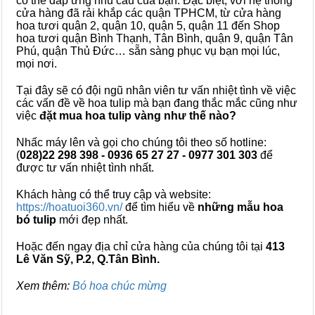
có thể đáp ứng nhu cầu của bạn. Đặc biệt, với hệ thống
cửa hàng đã rải khắp các quận TPHCM, từ cửa hàng
hoa tươi quận 2, quận 10, quận 5, quận 11 đến Shop
hoa tươi quận Bình Thạnh, Tân Bình, quận 9, quận Tân
Phú, quận Thủ Đức… sẵn sàng phục vụ bạn mọi lúc,
mọi nơi.
Tại đây sẽ có đội ngũ nhân viên tư vấn nhiệt tình về việc
các vấn đề về hoa tulip mà bạn đang thắc mắc cũng như
việc
đặt mua hoa tulip vàng như thế nào?
Nhấc máy lên và gọi cho chúng tôi theo số hotline:
(
028)22 298 398 - 0936 65 27 27 - 0977 301 303
để
được tư vấn nhiệt tình nhất.
Khách hàng có thể truy cập và website:
https://hoatuoi360.vn/
để tìm hiểu về
những mẫu hoa
bó tulip
mới đẹp nhất.
Hoặc đến ngay địa chỉ cửa hàng của chúng tôi tại
413
Lê Văn Sỹ, P.2, Q.Tân Bình.
Xem thêm:
Bó hoa chúc mừng