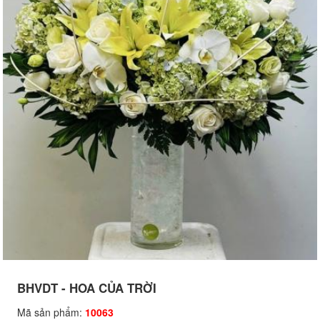
BHVDT - HOA CỦA TRỜI
Mã sản phẩm:
10063