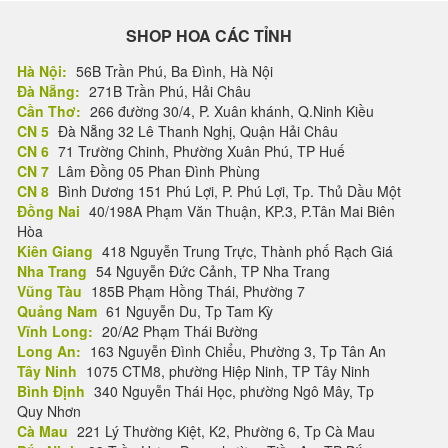
SHOP HOA CÁC TỈNH
Hà Nội:
56B Trần Phú, Ba Đình, Hà Nội
Đà Nẵng:
271B Trần Phú, Hải Châu
Cần Thơ:
266 đường 30/4, P. Xuân khánh, Q.Ninh Kiều
CN 5
Đà Nẵng 32 Lê Thanh Nghị, Quận Hải Châu
CN 6
71 Trường Chinh, Phường Xuân Phú, TP Huế
CN 7
Lâm Đồng 05 Phan Đình Phùng
CN 8
Bình Dương 151 Phú Lợi, P. Phú Lợi, Tp. Thủ Dầu Một
Đồng Nai
40/198A Phạm Văn Thuận, KP.3, P.Tân Mai Biên
Hòa
Kiên Giang
418 Nguyễn Trung Trực, Thành phố Rạch Giá
Nha Trang
54 Nguyễn Đức Cảnh, TP Nha Trang
Vũng Tàu
185B Phạm Hồng Thái, Phường 7
Quảng Nam
61 Nguyễn Du, Tp Tam Kỳ
Vĩnh Long:
20/A2 Phạm Thái Bường
Long An:
163 Nguyễn Đình Chiểu, Phường 3, Tp Tân An
Tây Ninh
1075 CTM8, phường Hiệp Ninh, TP Tây Ninh
Bình Định
340 Nguyễn Thái Học, phường Ngô Mây, Tp
Quy Nhơn
Cà Mau
221 Lý Thường Kiệt, K2, Phường 6, Tp Cà Mau