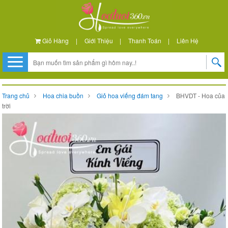
Giỏ Hàng
|
Giới Thiệu
|
Thanh Toán
|
Liên Hệ
Trang chủ
Hoa chia buồn
Giỏ hoa viếng đám tang
BHVDT - Hoa của
trời