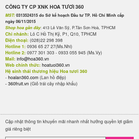
CÔNG TY CP XNK HOA TƯƠI 360
MST:
0313524315 do Sở kế hoạch Đầu tư TP. Hồ Chí Minh cấp
ngày 06/11/2015
Shop hoa gần đây
: 413 Lê Văn Sỹ, P.Tân Sơn Hoà, TPHCM
Chi nhánh:
Lô C Hồ Thị Kỷ, P1, Q10, TPHCM
Điện thoại:
(028)22 298 398
Hotline 1:
0936 65 27 27(Ms.Nhi)
Hotline 2:
0977 301 303 - 0933 055 945 (Ms.Vy)
Mail:
info@hoa360.vn
Web chính thức:
hoatuoi360.vn
Hệ sinh thái thương hiệu Hoa tươi 360
-
hoalan360.com
(Lan hồ điệp)
-
360fruit.vn
(Giỏ trái cây nhập khẩu)
Cập nhật thông tin khuyến mãi nhanh nhất hưởng quyền lợi giảm
giá riêng biệt