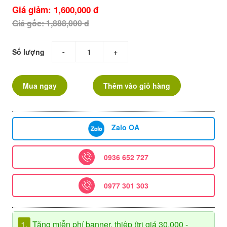
Giá giảm: 1,600,000 đ
Giá gốc: 1,888,000 đ
Số lượng
-
+
Mua ngay
Thêm vào giỏ hàng
Zalo OA
0936 652 727
0977 301 303
1.
Tặng miễn phí banner, thiệp (trị giá 30.000 -