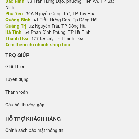
Bắc Ninh
83 Trần Hưng Đạo, phường Tiền An, TP Bắc
Ninh
Phú Yên
30A Nguyễn Công Trứ, TP Tuy Hòa
Quảng Bình
41 Trần Hưng Đạo, Tp Đồng Hới
Quảng Trị
92 Nguyễn Trãi, TP Đông Hà
Hà Tĩnh
54 Phan Đình Phùng, TP Hà Tĩnh
Thanh Hóa
177 Lê Lai, TP Thanh Hóa
Xem thêm chi nhánh shop hoa
TRỢ GIÚP
Giới Thiệu
Tuyển dụng
Thanh toán
Câu hỏi thường gặp
HỖ TRỢ KHÁCH HÀNG
Chính sách bảo mật thông tin