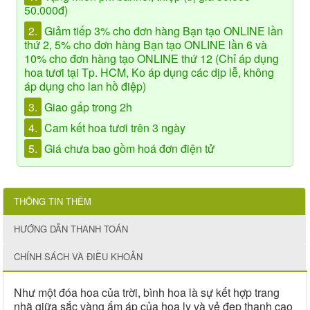
50.000đ)
2.
Giảm tiếp 3% cho đơn hàng Bạn tạo ONLINE lần
thứ 2, 5% cho đơn hàng Bạn tạo ONLINE lần 6 và
10% cho đơn hàng tạo ONLINE thứ 12 (Chỉ áp dụng
hoa tươi tại Tp. HCM, Ko áp dụng các dịp lễ, không
áp dụng cho lan hồ điệp)
3.
Giao gấp trong 2h
4.
Cam kết hoa tươi trên 3 ngày
5.
Giá chưa bao gồm hoá đơn điện tử
THÔNG TIN THÊM
HƯỚNG DẪN THANH TOÁN
CHÍNH SÁCH VÀ ĐIỀU KHOẢN
Như một đóa hoa của trời, bình hoa là sự kết hợp trang
nhã giữa sắc vàng ấm áp của hoa ly và vẻ đẹp thanh cao