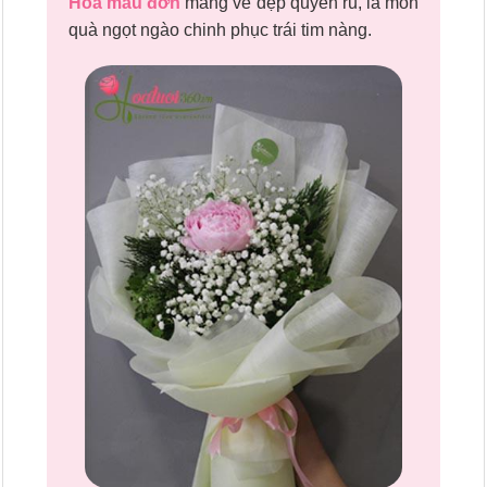
Hoa mẫu đơn
mang vẻ đẹp quyến rũ, là món
quà ngọt ngào chinh phục trái tim nàng.