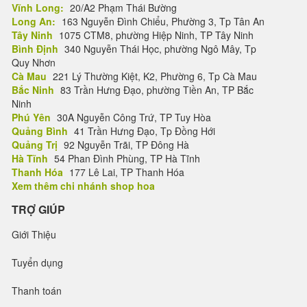
Vĩnh Long:
20/A2 Phạm Thái Bường
Long An:
163 Nguyễn Đình Chiểu, Phường 3, Tp Tân An
Tây Ninh
1075 CTM8, phường Hiệp Ninh, TP Tây Ninh
Bình Định
340 Nguyễn Thái Học, phường Ngô Mây, Tp
Quy Nhơn
Cà Mau
221 Lý Thường Kiệt, K2, Phường 6, Tp Cà Mau
Bắc Ninh
83 Trần Hưng Đạo, phường Tiền An, TP Bắc
Ninh
Phú Yên
30A Nguyễn Công Trứ, TP Tuy Hòa
Quảng Bình
41 Trần Hưng Đạo, Tp Đồng Hới
Quảng Trị
92 Nguyễn Trãi, TP Đông Hà
Hà Tĩnh
54 Phan Đình Phùng, TP Hà Tĩnh
Thanh Hóa
177 Lê Lai, TP Thanh Hóa
Xem thêm chi nhánh shop hoa
TRỢ GIÚP
Giới Thiệu
Tuyển dụng
Thanh toán