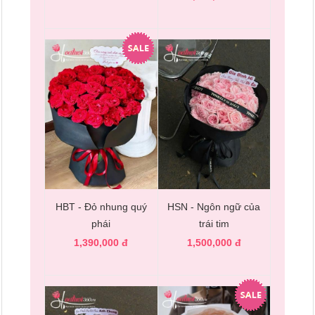
HBT - Đỏ nhung quý
HSN - Ngôn ngữ của
phái
trái tim
1,390,000 đ
1,500,000 đ