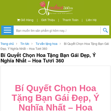
Giỏ Hàng
|
Giới Thiệu
|
Thanh Toán
|
Liên Hệ
Trang chủ
Tin tức
Tư vấn tặng hoa
Bí Quyết Chọn Hoa Tặng Bạn Gái
Đẹp, Ý Nghĩa Nhất – Hoa Tươi 360
Bí Quyết Chọn Hoa Tặng Bạn Gái Đẹp, Ý
Nghĩa Nhất – Hoa Tươi 360
Bí Quyết Chọn Hoa
Tặng Bạn Gái Đẹp, Ý
Nghĩa Nhất – Hoa