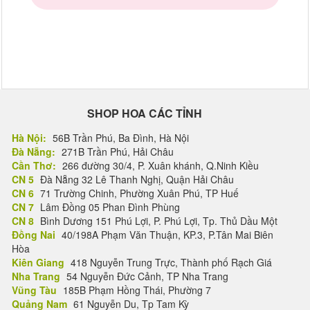
SHOP HOA CÁC TỈNH
Hà Nội:
56B Trần Phú, Ba Đình, Hà Nội
Đà Nẵng:
271B Trần Phú, Hải Châu
Cần Thơ:
266 đường 30/4, P. Xuân khánh, Q.Ninh Kiều
CN 5
Đà Nẵng 32 Lê Thanh Nghị, Quận Hải Châu
CN 6
71 Trường Chinh, Phường Xuân Phú, TP Huế
CN 7
Lâm Đồng 05 Phan Đình Phùng
CN 8
Bình Dương 151 Phú Lợi, P. Phú Lợi, Tp. Thủ Dầu Một
Đồng Nai
40/198A Phạm Văn Thuận, KP.3, P.Tân Mai Biên
Hòa
Kiên Giang
418 Nguyễn Trung Trực, Thành phố Rạch Giá
Nha Trang
54 Nguyễn Đức Cảnh, TP Nha Trang
Vũng Tàu
185B Phạm Hồng Thái, Phường 7
Quảng Nam
61 Nguyễn Du, Tp Tam Kỳ