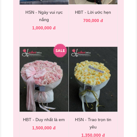
HSN - Ngày vui rực
HBT - Lời ước hẹn
nắng
700,000 đ
1,000,000 đ
HBT - Duy nhất là em
HSN - Trao trọn tin
yêu
1,500,000 đ
1,350,000 đ