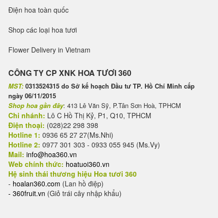
Điện hoa toàn quốc
Shop các loại hoa tươi
Flower Delivery in Vietnam
CÔNG TY CP XNK HOA TƯƠI 360
MST:
0313524315 do Sở kế hoạch Đầu tư TP. Hồ Chí Minh cấp
ngày 06/11/2015
Shop hoa gần đây
: 413 Lê Văn Sỹ, P.Tân Sơn Hoà, TPHCM
Chi nhánh:
Lô C Hồ Thị Kỷ, P1, Q10, TPHCM
Điện thoại:
(028)22 298 398
Hotline 1:
0936 65 27 27(Ms.Nhi)
Hotline 2:
0977 301 303 - 0933 055 945 (Ms.Vy)
Mail:
info@hoa360.vn
Web chính thức:
hoatuoi360.vn
Hệ sinh thái thương hiệu Hoa tươi 360
-
hoalan360.com
(Lan hồ điệp)
-
360fruit.vn
(Giỏ trái cây nhập khẩu)