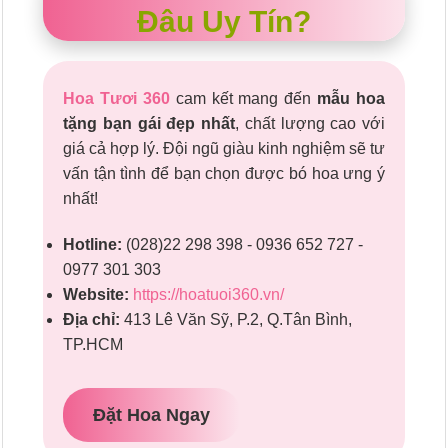
Đâu Uy Tín?
Hoa Tươi 360
cam kết mang đến
mẫu hoa
tặng bạn gái đẹp nhất
, chất lượng cao với
giá cả hợp lý. Đội ngũ giàu kinh nghiệm sẽ tư
vấn tận tình để bạn chọn được bó hoa ưng ý
nhất!
Hotline:
(028)22 298 398 - 0936 652 727 -
0977 301 303
Website:
https://hoatuoi360.vn/
Địa chỉ:
413 Lê Văn Sỹ, P.2, Q.Tân Bình,
TP.HCM
Đặt Hoa Ngay