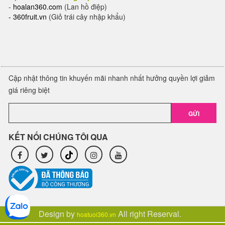
-
hoalan360.com
(Lan hồ điệp)
-
360fruit.vn
(Giỏ trái cây nhập khẩu)
Cập nhật thông tin khuyến mãi nhanh nhất hưởng quyền lợi giảm
giá riêng biệt
GỬI
KẾT NỐI CHÚNG TÔI QUA
Design by
All right Reserval.
hoatuoi360.vn