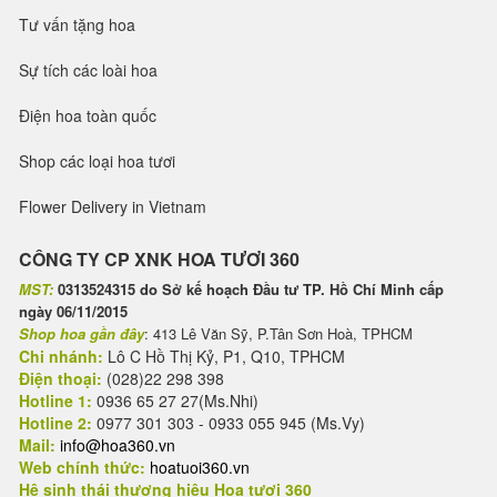
Tư vấn tặng hoa
Sự tích các loài hoa
Điện hoa toàn quốc
Shop các loại hoa tươi
Flower Delivery in Vietnam
CÔNG TY CP XNK HOA TƯƠI 360
MST:
0313524315 do Sở kế hoạch Đầu tư TP. Hồ Chí Minh cấp
ngày 06/11/2015
Shop hoa gần đây
: 413 Lê Văn Sỹ, P.Tân Sơn Hoà, TPHCM
Chi nhánh:
Lô C Hồ Thị Kỷ, P1, Q10, TPHCM
Điện thoại:
(028)22 298 398
Hotline 1:
0936 65 27 27(Ms.Nhi)
Hotline 2:
0977 301 303 - 0933 055 945 (Ms.Vy)
Mail:
info@hoa360.vn
Web chính thức:
hoatuoi360.vn
Hệ sinh thái thương hiệu Hoa tươi 360