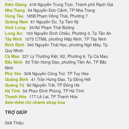
Kiên Giang
418 Nguyễn Trung Trực, Thành phố Rạch Giá
Nha Trang
54 Nguyễn Đức Cảnh, TP Nha Trang
Vũng Tàu
185B Phạm Hồng Thái, Phường 7
Quảng Nam
61 Nguyễn Du, Tp Tam Kỳ
Vĩnh Long:
20/A2 Phạm Thái Bường
Long An:
163 Nguyễn Đình Chiểu, Phường 3, Tp Tân An
Tây Ninh
1075 CTM8, phường Hiệp Ninh, TP Tây Ninh
Bình Định
340 Nguyễn Thái Học, phường Ngô Mây, Tp
Quy Nhơn
Cà Mau
221 Lý Thường Kiệt, K2, Phường 6, Tp Cà Mau
Bắc Ninh
83 Trần Hưng Đạo, phường Tiền An, TP Bắc
Ninh
Phú Yên
30A Nguyễn Công Trứ, TP Tuy Hòa
Quảng Bình
41 Trần Hưng Đạo, Tp Đồng Hới
Quảng Trị
92 Nguyễn Trãi, TP Đông Hà
Hà Tĩnh
54 Phan Đình Phùng, TP Hà Tĩnh
Thanh Hóa
177 Lê Lai, TP Thanh Hóa
Xem thêm chi nhánh shop hoa
TRỢ GIÚP
Giới Thiệu