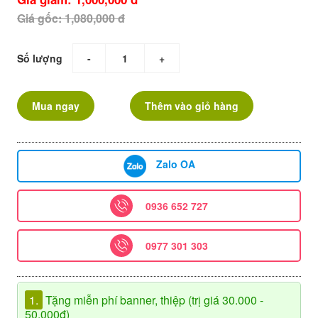
Giá gốc: 1,080,000 đ
Số lượng
-
+
Mua ngay
Thêm vào giỏ hàng
Zalo OA
0936 652 727
0977 301 303
1.
Tặng miễn phí banner, thiệp (trị giá 30.000 -
50.000đ)