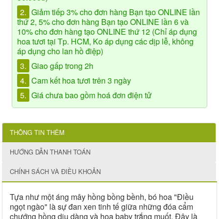
2.
Giảm tiếp 3% cho đơn hàng Bạn tạo ONLINE lần
thứ 2, 5% cho đơn hàng Bạn tạo ONLINE lần 6 và
10% cho đơn hàng tạo ONLINE thứ 12 (Chỉ áp dụng
hoa tươi tại Tp. HCM, Ko áp dụng các dịp lễ, không
áp dụng cho lan hồ điệp)
3.
Giao gấp trong 2h
4.
Cam kết hoa tươi trên 3 ngày
5.
Giá chưa bao gồm hoá đơn điện tử
THÔNG TIN THÊM
HƯỚNG DẪN THANH TOÁN
CHÍNH SÁCH VÀ ĐIỀU KHOẢN
Tựa như một áng mây hồng bồng bềnh, bó hoa "Điều
ngọt ngào" là sự đan xen tinh tế giữa những đóa cẩm
chướng hồng dịu dàng và hoa baby trắng muốt. Đây là