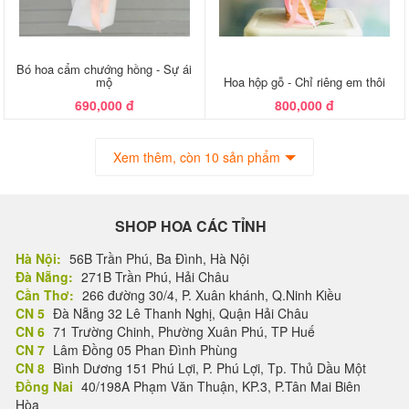
Bó hoa cẩm chướng hồng - Sự ái
mộ
Hoa hộp gỗ - Chỉ riêng em thôi
690,000 đ
800,000 đ
Xem thêm, còn 10 sản phẩm
SHOP HOA CÁC TỈNH
Hà Nội:
56B Trần Phú, Ba Đình, Hà Nội
Đà Nẵng:
271B Trần Phú, Hải Châu
Cần Thơ:
266 đường 30/4, P. Xuân khánh, Q.Ninh Kiều
CN 5
Đà Nẵng 32 Lê Thanh Nghị, Quận Hải Châu
CN 6
71 Trường Chinh, Phường Xuân Phú, TP Huế
CN 7
Lâm Đồng 05 Phan Đình Phùng
CN 8
Bình Dương 151 Phú Lợi, P. Phú Lợi, Tp. Thủ Dầu Một
Đồng Nai
40/198A Phạm Văn Thuận, KP.3, P.Tân Mai Biên
Hòa