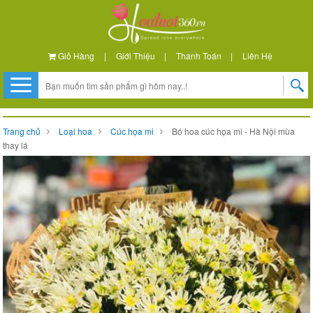
Giỏ Hàng
|
Giới Thiệu
|
Thanh Toán
|
Liên Hệ
Trang chủ
Loại hoa
Cúc họa mi
Bó hoa cúc họa mi - Hà Nội mùa
thay lá