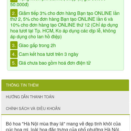
50.000đ)
2.
Giảm tiếp 3% cho đơn hàng Bạn tạo ONLINE lần
thứ 2, 5% cho đơn hàng Bạn tạo ONLINE lần 6 và
10% cho đơn hàng tạo ONLINE thứ 12 (Chỉ áp dụng
hoa tươi tại Tp. HCM, Ko áp dụng các dịp lễ, không
áp dụng cho lan hồ điệp)
3.
Giao gấp trong 2h
4.
Cam kết hoa tươi trên 3 ngày
5.
Giá chưa bao gồm hoá đơn điện tử
THÔNG TIN THÊM
HƯỚNG DẪN THANH TOÁN
CHÍNH SÁCH VÀ ĐIỀU KHOẢN
Bó hoa "Hà Nội mùa thay lá" mang vẻ đẹp tinh khôi của
cúc họa mi, loài hoa đặc trưng của phố phường Hà Nội.