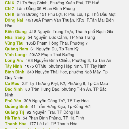
CN 6
71 Trường Chinh, Phường Xuân Phú, TP Huế
CN 7
Lâm Đồng 05 Phan Đình Phùng
CN 8
Bình Dương 151 Phú Lợi, P. Phú Lợi, Tp. Thủ Dầu Một
Đồng Nai
40/198A Phạm Văn Thuận, KP.3, P.Tân Mai Biên
Hòa
Kiên Giang
418 Nguyễn Trung Trực, Thành phố Rạch Giá
Nha Trang
54 Nguyễn Đức Cảnh, TP Nha Trang
Vũng Tàu
185B Phạm Hồng Thái, Phường 7
Quảng Nam
61 Nguyễn Du, Tp Tam Kỳ
Vĩnh Long:
20/A2 Phạm Thái Bường
Long An:
163 Nguyễn Đình Chiểu, Phường 3, Tp Tân An
Tây Ninh
1075 CTM8, phường Hiệp Ninh, TP Tây Ninh
Bình Định
340 Nguyễn Thái Học, phường Ngô Mây, Tp
Quy Nhơn
Cà Mau
221 Lý Thường Kiệt, K2, Phường 6, Tp Cà Mau
Bắc Ninh
83 Trần Hưng Đạo, phường Tiền An, TP Bắc
Ninh
Phú Yên
30A Nguyễn Công Trứ, TP Tuy Hòa
Quảng Bình
41 Trần Hưng Đạo, Tp Đồng Hới
Quảng Trị
92 Nguyễn Trãi, TP Đông Hà
Hà Tĩnh
54 Phan Đình Phùng, TP Hà Tĩnh
Thanh Hóa
177 Lê Lai, TP Thanh Hóa