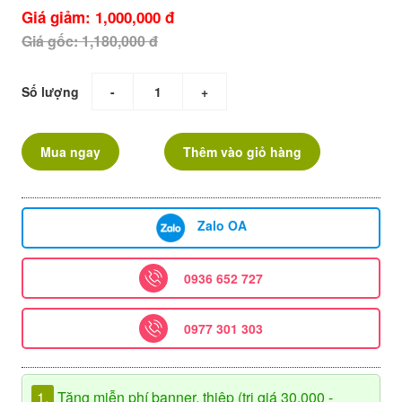
Giá giảm: 1,000,000 đ
Giá gốc: 1,180,000 đ
Số lượng
-
+
Mua ngay
Thêm vào giỏ hàng
Zalo OA
0936 652 727
0977 301 303
1.
Tặng miễn phí banner, thiệp (trị giá 30.000 -