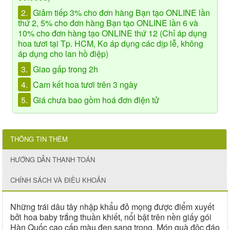
2.
Giảm tiếp 3% cho đơn hàng Bạn tạo ONLINE lần
thứ 2, 5% cho đơn hàng Bạn tạo ONLINE lần 6 và
10% cho đơn hàng tạo ONLINE thứ 12 (Chỉ áp dụng
hoa tươi tại Tp. HCM, Ko áp dụng các dịp lễ, không
áp dụng cho lan hồ điệp)
3.
Giao gấp trong 2h
4.
Cam kết hoa tươi trên 3 ngày
5.
Giá chưa bao gồm hoá đơn điện tử
THÔNG TIN THÊM
HƯỚNG DẪN THANH TOÁN
CHÍNH SÁCH VÀ ĐIỀU KHOẢN
Những trái dâu tây nhập khẩu đỏ mọng được điểm xuyết
bởi hoa baby trắng thuần khiết, nổi bật trên nền giấy gói
Hàn Quốc cao cấp màu đen sang trọng. Món quà độc đáo