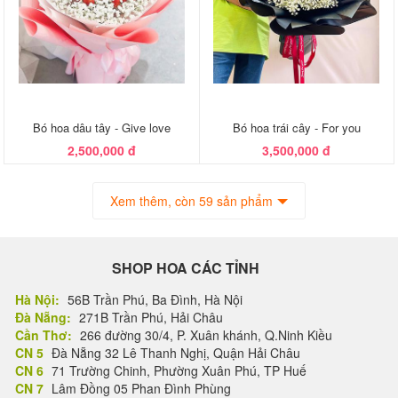
Bó hoa dâu tây - Give love
Bó hoa trái cây - For you
2,500,000 đ
3,500,000 đ
Xem thêm, còn 59 sản phẩm
SHOP HOA CÁC TỈNH
Hà Nội:
56B Trần Phú, Ba Đình, Hà Nội
Đà Nẵng:
271B Trần Phú, Hải Châu
Cần Thơ:
266 đường 30/4, P. Xuân khánh, Q.Ninh Kiều
CN 5
Đà Nẵng 32 Lê Thanh Nghị, Quận Hải Châu
CN 6
71 Trường Chinh, Phường Xuân Phú, TP Huế
CN 7
Lâm Đồng 05 Phan Đình Phùng