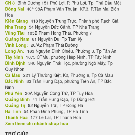
CN 8
Bình Dương 151 Phú Lợi, P. Phú Lợi, Tp. Thủ Dầu Một
Đồng Nai
40/198A Phạm Văn Thuận, KP.3, P.Tân Mai Biên
Hòa
Kiên Giang
418 Nguyễn Trung Trực, Thành phố Rạch Giá
Nha Trang
54 Nguyễn Đức Cảnh, TP Nha Trang
Vũng Tàu
185B Phạm Hồng Thái, Phường 7
Quảng Nam
61 Nguyễn Du, Tp Tam Kỳ
Vĩnh Long:
20/A2 Phạm Thái Bường
Long An:
163 Nguyễn Đình Chiểu, Phường 3, Tp Tân An
Tây Ninh
1075 CTM8, phường Hiệp Ninh, TP Tây Ninh
Bình Định
340 Nguyễn Thái Học, phường Ngô Mây, Tp
Quy Nhơn
Cà Mau
221 Lý Thường Kiệt, K2, Phường 6, Tp Cà Mau
Bắc Ninh
83 Trần Hưng Đạo, phường Tiền An, TP Bắc
Ninh
Phú Yên
30A Nguyễn Công Trứ, TP Tuy Hòa
Quảng Bình
41 Trần Hưng Đạo, Tp Đồng Hới
Quảng Trị
92 Nguyễn Trãi, TP Đông Hà
Hà Tĩnh
54 Phan Đình Phùng, TP Hà Tĩnh
Thanh Hóa
177 Lê Lai, TP Thanh Hóa
Xem thêm chi nhánh shop hoa
TRỢ GIÚP