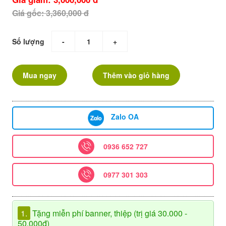
Giá gốc: 3,360,000 đ
Số lượng
-
+
Mua ngay
Thêm vào giỏ hàng
Zalo OA
0936 652 727
0977 301 303
1.
Tặng miễn phí banner, thiệp (trị giá 30.000 -
50.000đ)