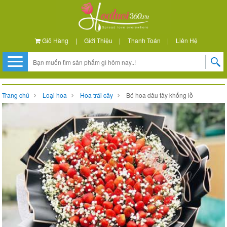
Giỏ Hàng
|
Giới Thiệu
|
Thanh Toán
|
Liên Hệ
Trang chủ
Loại hoa
Hoa trái cây
Bó hoa dâu tây khổng lồ