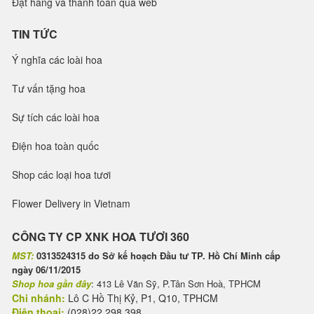
Đặt hàng và thanh toán qua web
TIN TỨC
Ý nghĩa các loài hoa
Tư vấn tặng hoa
Sự tích các loài hoa
Điện hoa toàn quốc
Shop các loại hoa tươi
Flower Delivery in Vietnam
CÔNG TY CP XNK HOA TƯƠI 360
MST:
0313524315 do Sở kế hoạch Đầu tư TP. Hồ Chí Minh cấp
ngày 06/11/2015
Shop hoa gần đây
: 413 Lê Văn Sỹ, P.Tân Sơn Hoà, TPHCM
Chi nhánh:
Lô C Hồ Thị Kỷ, P1, Q10, TPHCM
Điện thoại:
(028)22 298 398