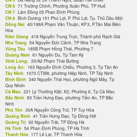
CN 6
71 Trường Chinh, Phường Xuân Phú, TP Huế
CN 7
Lâm Đồng 05 Phan Đình Phùng
CN 8
Bình Dương 151 Phú Lợi, P. Phú Lợi, Tp. Thủ Dầu Một
Đồng Nai
40/198A Phạm Văn Thuận, KP.3, P.Tân Mai Biên
Hòa
Kiên Giang
418 Nguyễn Trung Trực, Thành phố Rạch Giá
Nha Trang
54 Nguyễn Đức Cảnh, TP Nha Trang
Vũng Tàu
185B Phạm Hồng Thái, Phường 7
Quảng Nam
61 Nguyễn Du, Tp Tam Kỳ
Vĩnh Long:
20/A2 Phạm Thái Bường
Long An:
163 Nguyễn Đình Chiểu, Phường 3, Tp Tân An
Tây Ninh
1075 CTM8, phường Hiệp Ninh, TP Tây Ninh
Bình Định
340 Nguyễn Thái Học, phường Ngô Mây, Tp
Quy Nhơn
Cà Mau
221 Lý Thường Kiệt, K2, Phường 6, Tp Cà Mau
Bắc Ninh
83 Trần Hưng Đạo, phường Tiền An, TP Bắc
Ninh
Phú Yên
30A Nguyễn Công Trứ, TP Tuy Hòa
Quảng Bình
41 Trần Hưng Đạo, Tp Đồng Hới
Quảng Trị
92 Nguyễn Trãi, TP Đông Hà
Hà Tĩnh
54 Phan Đình Phùng, TP Hà Tĩnh
Thanh Hóa
177 Lê Lai, TP Thanh Hóa