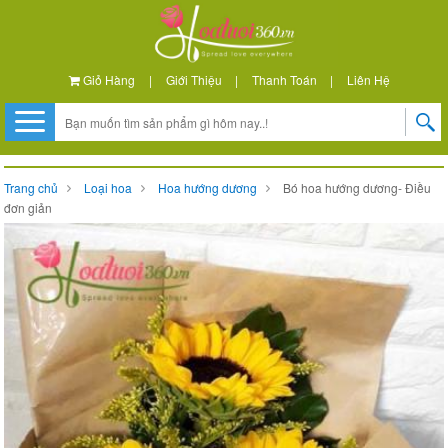
Giỏ Hàng
|
Giới Thiệu
|
Thanh Toán
|
Liên Hệ
Trang chủ
Loại hoa
Hoa hướng dương
Bó hoa hướng dương- Điều
đơn giản