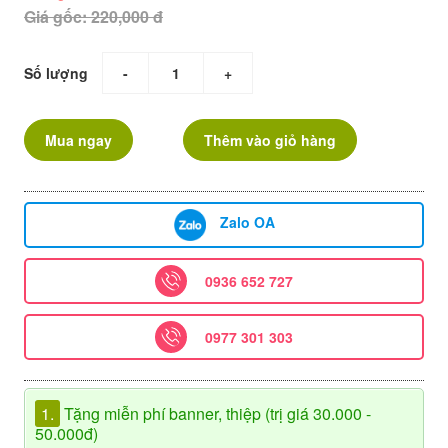
Giá gốc: 220,000 đ
Số lượng
-
+
Mua ngay
Thêm vào giỏ hàng
Zalo OA
0936 652 727
0977 301 303
1.
Tặng miễn phí banner, thiệp (trị giá 30.000 -
50.000đ)