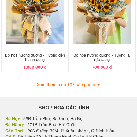
Bó hoa hướng dương - Hướng đến
Bó hoa hướng dương - Tương lai
thành công
rực sáng
1,000,000 đ
700,000 đ
Xem thêm, còn 107 sản phẩm
SHOP HOA CÁC TỈNH
Hà Nội:
56B Trần Phú, Ba Đình, Hà Nội
Đà Nẵng:
271B Trần Phú, Hải Châu
Cần Thơ:
266 đường 30/4, P. Xuân khánh, Q.Ninh Kiều
CN 5
Đà Nẵng 32 Lê Thanh Nghị, Quận Hải Châu