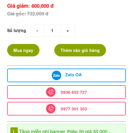
Giá giảm: 600,000 đ
Giá gốc: 732,000 đ
Số lượng
-
+
Mua ngay
Thêm vào giỏ hàng
Zalo OA
0936 652 727
0977 301 303
1.
Tặng miễn phí banner, thiệp (trị giá 30.000 -