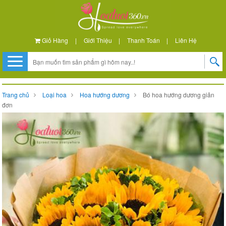
Giỏ Hàng
|
Giới Thiệu
|
Thanh Toán
|
Liên Hệ
Trang chủ
Loại hoa
Hoa hướng dương
Bó hoa hướng dương giản
đơn