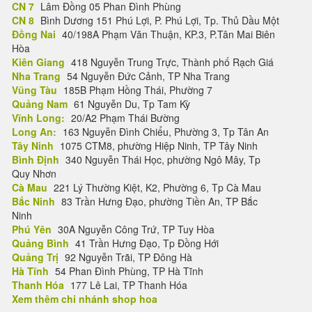
CN 7
Lâm Đồng 05 Phan Đình Phùng
CN 8
Bình Dương 151 Phú Lợi, P. Phú Lợi, Tp. Thủ Dầu Một
Đồng Nai
40/198A Phạm Văn Thuận, KP.3, P.Tân Mai Biên
Hòa
Kiên Giang
418 Nguyễn Trung Trực, Thành phố Rạch Giá
Nha Trang
54 Nguyễn Đức Cảnh, TP Nha Trang
Vũng Tàu
185B Phạm Hồng Thái, Phường 7
Quảng Nam
61 Nguyễn Du, Tp Tam Kỳ
Vĩnh Long:
20/A2 Phạm Thái Bường
Long An:
163 Nguyễn Đình Chiểu, Phường 3, Tp Tân An
Tây Ninh
1075 CTM8, phường Hiệp Ninh, TP Tây Ninh
Bình Định
340 Nguyễn Thái Học, phường Ngô Mây, Tp
Quy Nhơn
Cà Mau
221 Lý Thường Kiệt, K2, Phường 6, Tp Cà Mau
Bắc Ninh
83 Trần Hưng Đạo, phường Tiền An, TP Bắc
Ninh
Phú Yên
30A Nguyễn Công Trứ, TP Tuy Hòa
Quảng Bình
41 Trần Hưng Đạo, Tp Đồng Hới
Quảng Trị
92 Nguyễn Trãi, TP Đông Hà
Hà Tĩnh
54 Phan Đình Phùng, TP Hà Tĩnh
Thanh Hóa
177 Lê Lai, TP Thanh Hóa
Xem thêm chi nhánh shop hoa