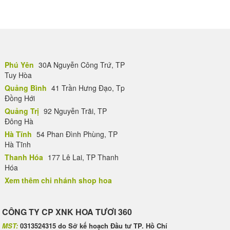
Phú Yên
30A Nguyễn Công Trứ, TP
Tuy Hòa
Quảng Bình
41 Trần Hưng Đạo, Tp
Đồng Hới
Quảng Trị
92 Nguyễn Trãi, TP
Đông Hà
Hà Tĩnh
54 Phan Đình Phùng, TP
Hà Tĩnh
Thanh Hóa
177 Lê Lai, TP Thanh
Hóa
Xem thêm chi nhánh shop hoa
CÔNG TY CP XNK HOA TƯƠI 360
MST:
0313524315 do Sở kế hoạch Đầu tư TP. Hồ Chí