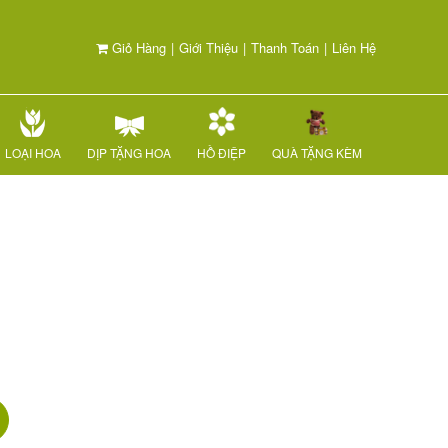
Giỏ Hàng
|
Giới Thiệu
|
Thanh Toán
|
Liên Hệ
LOẠI HOA
DỊP TẶNG HOA
HỒ ĐIỆP
QUÀ TẶNG KÈM