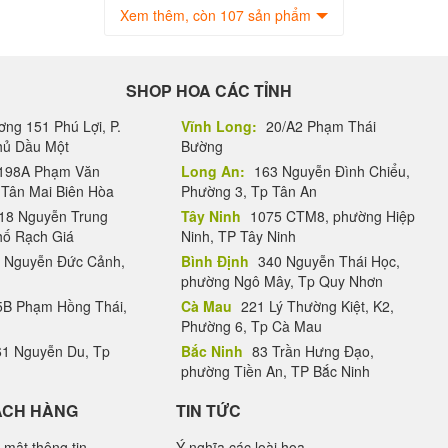
Xem thêm, còn 107 sản phẩm
SHOP HOA CÁC TỈNH
ng 151 Phú Lợi, P.
Vĩnh Long:
20/A2 Phạm Thái
Thủ Dầu Một
Bường
198A Phạm Văn
Long An:
163 Nguyễn Đình Chiểu,
.Tân Mai Biên Hòa
Phường 3, Tp Tân An
18 Nguyễn Trung
Tây Ninh
1075 CTM8, phường Hiệp
hố Rạch Giá
Ninh, TP Tây Ninh
 Nguyễn Đức Cảnh,
Bình Định
340 Nguyễn Thái Học,
phường Ngô Mây, Tp Quy Nhơn
B Phạm Hồng Thái,
Cà Mau
221 Lý Thường Kiệt, K2,
Phường 6, Tp Cà Mau
1 Nguyễn Du, Tp
Bắc Ninh
83 Trần Hưng Đạo,
phường Tiền An, TP Bắc Ninh
ÁCH HÀNG
TIN TỨC
 mật thông tin
Ý nghĩa các loài hoa