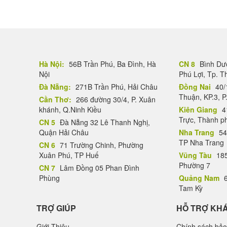
Hà Nội:
56B Trần Phú, Ba Đình, Hà
CN 8
Bình Dươ
Nội
Phú Lợi, Tp. 
Đà Nẵng:
271B Trần Phú, Hải Châu
Đồng Nai
40/
Thuận, KP.3, P
Cần Thơ:
266 đường 30/4, P. Xuân
khánh, Q.Ninh Kiều
Kiên Giang
4
Trực, Thành p
CN 5
Đà Nẵng 32 Lê Thanh Nghị,
Quận Hải Châu
Nha Trang
54
TP Nha Trang
CN 6
71 Trường Chinh, Phường
Xuân Phú, TP Huế
Vũng Tàu
185
Phường 7
CN 7
Lâm Đồng 05 Phan Đình
Phùng
Quảng Nam
6
Tam Kỳ
TRỢ GIÚP
HỖ TRỢ KH
Giới Thiệu
Chính sách bảo