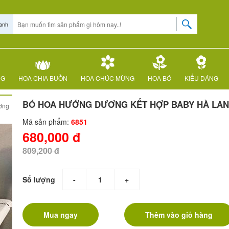
anh
NG
HOA CHIA BUỒN
HOA CHÚC MỪNG
HOA BÓ
KIỂU DÁNG
BÓ HOA HƯỚNG DƯƠNG KẾT HỢP BABY HÀ LAN
ơng
Mã sản phẩm:
6851
680,000 đ
809,200 đ
Số lượng
-
+
Mua ngay
Thêm vào giỏ hàng