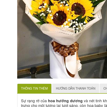
THÔNG TIN THÊM
HƯỚNG DẪN THANH TOÁN
C
Sự rạng rỡ của
hoa hướng dương
và nét tinh 
trưng cho một tương lai tươi sáng, còn hoa baby 