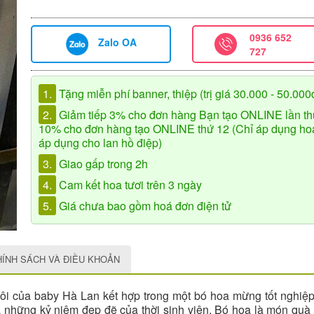
0936 652
Zalo OA
727
1.
Tặng miễn phí banner, thiệp (trị giá 30.000 - 50.000
2.
Giảm tiếp 3% cho đơn hàng Bạn tạo ONLINE lần th
10% cho đơn hàng tạo ONLINE thứ 12 (Chỉ áp dụng hoa 
áp dụng cho lan hồ điệp)
3.
Giao gấp trong 2h
4.
Cam kết hoa tươi trên 3 ngày
5.
Giá chưa bao gồm hoá đơn điện tử
HÍNH SÁCH VÀ ĐIỀU KHOẢN
khôi của baby Hà Lan kết hợp trong một bó hoa mừng tốt nghi
là những kỷ niệm đẹp đẽ của thời sinh viên. Bó hoa là món quà