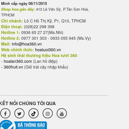
Minh cấp ngày 06/11/2015
Shop hoa gần đây
: 413 Lê Văn Sỹ, P.Tân Sơn Hoà,
TPHCM
Chi nhánh:
Lô C Hồ Thị Kỷ, P1, Q10, TPHCM
Điện thoại:
(028)22 298 398
Hotline 1:
0936 65 27 27(Ms.Nhi)
Hotline 2:
0977 301 303 - 0933 055 945 (Ms.Vy)
Mail:
info@hoa360.vn
Web chính thức:
hoatuoi360.vn
Hệ sinh thái thương hiệu Hoa tươi 360
-
hoalan360.com
(Lan hồ điệp)
-
360fruit.vn
(Giỏ trái cây nhập khẩu)
KẾT NỐI CHÚNG TÔI QUA