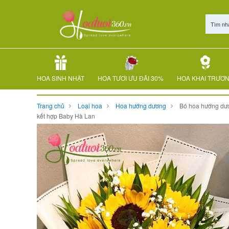
Tìm nh
HOA SINH NHẬT
HOA TƯƠI ƯU ĐÃI 30%
HOA KHAI TRƯƠ
Trang chủ
Loại hoa
Hoa hướng dương
Bó hoa hướng dư
kết hợp Baby Hà Lan