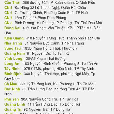
Cần Thơ:
266 đường 30/4, P. Xuân khánh, Q.Ninh Kiều
CN 5
Đà Nẵng 32 Lê Thanh Nghị, Quận Hải Châu
CN 6
71 Trường Chinh, Phường Xuân Phú, TP Huế
CN 7
Lâm Đồng 05 Phan Đình Phùng
CN 8
Bình Dương 151 Phú Lợi, P. Phú Lợi, Tp. Thủ Dầu Một
Đồng Nai
40/198A Phạm Văn Thuận, KP.3, P.Tân Mai Biên
Hòa
Kiên Giang
418 Nguyễn Trung Trực, Thành phố Rạch Giá
Nha Trang
54 Nguyễn Đức Cảnh, TP Nha Trang
Vũng Tàu
185B Phạm Hồng Thái, Phường 7
Quảng Nam
61 Nguyễn Du, Tp Tam Kỳ
Vĩnh Long:
20/A2 Phạm Thái Bường
Long An:
163 Nguyễn Đình Chiểu, Phường 3, Tp Tân An
Tây Ninh
1075 CTM8, phường Hiệp Ninh, TP Tây Ninh
Bình Định
340 Nguyễn Thái Học, phường Ngô Mây, Tp
Quy Nhơn
Cà Mau
221 Lý Thường Kiệt, K2, Phường 6, Tp Cà Mau
Bắc Ninh
83 Trần Hưng Đạo, phường Tiền An, TP Bắc
Ninh
Phú Yên
30A Nguyễn Công Trứ, TP Tuy Hòa
Quảng Bình
41 Trần Hưng Đạo, Tp Đồng Hới
Quảng Trị
92 Nguyễn Trãi, TP Đông Hà