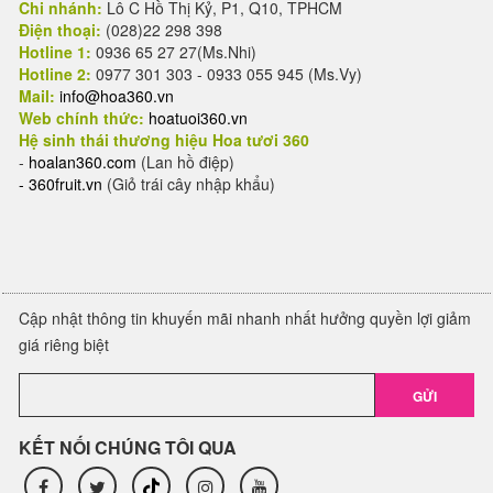
Chi nhánh:
Lô C Hồ Thị Kỷ, P1, Q10, TPHCM
Điện thoại:
(028)22 298 398
Hotline 1:
0936 65 27 27(Ms.Nhi)
Hotline 2:
0977 301 303 - 0933 055 945 (Ms.Vy)
Mail:
info@hoa360.vn
Web chính thức:
hoatuoi360.vn
Hệ sinh thái thương hiệu Hoa tươi 360
-
hoalan360.com
(Lan hồ điệp)
-
360fruit.vn
(Giỏ trái cây nhập khẩu)
Cập nhật thông tin khuyến mãi nhanh nhất hưởng quyền lợi giảm
giá riêng biệt
GỬI
KẾT NỐI CHÚNG TÔI QUA