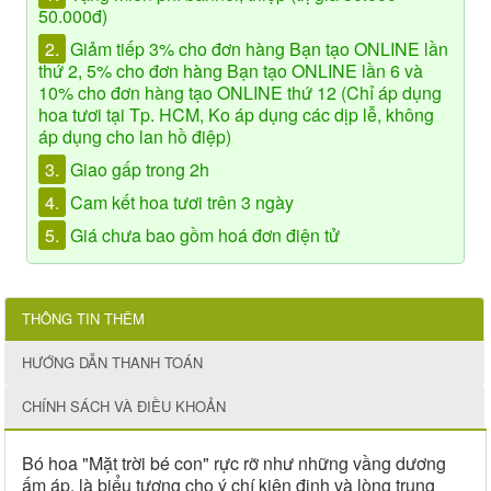
50.000đ)
2.
Giảm tiếp 3% cho đơn hàng Bạn tạo ONLINE lần
thứ 2, 5% cho đơn hàng Bạn tạo ONLINE lần 6 và
10% cho đơn hàng tạo ONLINE thứ 12 (Chỉ áp dụng
hoa tươi tại Tp. HCM, Ko áp dụng các dịp lễ, không
áp dụng cho lan hồ điệp)
3.
Giao gấp trong 2h
4.
Cam kết hoa tươi trên 3 ngày
5.
Giá chưa bao gồm hoá đơn điện tử
THÔNG TIN THÊM
HƯỚNG DẪN THANH TOÁN
CHÍNH SÁCH VÀ ĐIỀU KHOẢN
Bó hoa "Mặt trời bé con" rực rỡ như những vầng dương
ấm áp, là biểu tượng cho ý chí kiên định và lòng trung