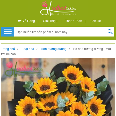
Giỏ Hàng
|
Giới Thiệu
|
Thanh Toán
|
Liên Hệ
Trang chủ
Loại hoa
Hoa hướng dương
Bó hoa hướng dương - Mặt
trời bé con