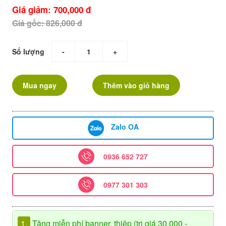
Giá giảm: 700,000 đ
Giá gốc: 826,000 đ
Số lượng
-
+
Mua ngay
Thêm vào giỏ hàng
Zalo OA
0936 652 727
0977 301 303
1.
Tặng miễn phí banner, thiệp (trị giá 30.000 -