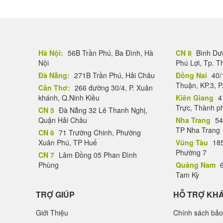
Hà Nội:
56B Trần Phú, Ba Đình, Hà
CN 8
Bình Dươ
Nội
Phú Lợi, Tp. 
Đà Nẵng:
271B Trần Phú, Hải Châu
Đồng Nai
40/
Thuận, KP.3, P
Cần Thơ:
266 đường 30/4, P. Xuân
khánh, Q.Ninh Kiều
Kiên Giang
4
Trực, Thành p
CN 5
Đà Nẵng 32 Lê Thanh Nghị,
Quận Hải Châu
Nha Trang
54
TP Nha Trang
CN 6
71 Trường Chinh, Phường
Xuân Phú, TP Huế
Vũng Tàu
185
Phường 7
CN 7
Lâm Đồng 05 Phan Đình
Phùng
Quảng Nam
6
Tam Kỳ
TRỢ GIÚP
HỖ TRỢ KH
Giới Thiệu
Chính sách bảo