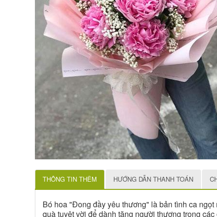
THÔNG TIN THÊM
HƯỚNG DẪN THANH TOÁN
C
Bó hoa "Đong đầy yêu thương" là bản tình ca ngọt
quà tuyệt vời để dành tặng người thương trong các d