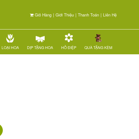
Giỏ Hàng
|
Giới Thiệu
|
Thanh Toán
|
Liên Hệ
LOẠI HOA
DỊP TẶNG HOA
HỒ ĐIỆP
QUÀ TẶNG KÈM