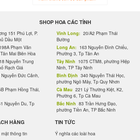
SHOP HOA CÁC TỈNH
ng 151 Phú Lợi, P.
Vĩnh Long:
20/A2 Phạm Thái
Thủ Dầu Một
Bường
198A Phạm Văn
Long An:
163 Nguyễn Đình Chiểu,
.Tân Mai Biên Hòa
Phường 3, Tp Tân An
18 Nguyễn Trung
Tây Ninh
1075 CTM8, phường Hiệp
hố Rạch Giá
Ninh, TP Tây Ninh
 Nguyễn Đức Cảnh,
Bình Định
340 Nguyễn Thái Học,
phường Ngô Mây, Tp Quy Nhơn
B Phạm Hồng Thái,
Cà Mau
221 Lý Thường Kiệt, K2,
Phường 6, Tp Cà Mau
1 Nguyễn Du, Tp
Bắc Ninh
83 Trần Hưng Đạo,
phường Tiền An, TP Bắc Ninh
ÁCH HÀNG
TIN TỨC
 mật thông tin
Ý nghĩa các loài hoa