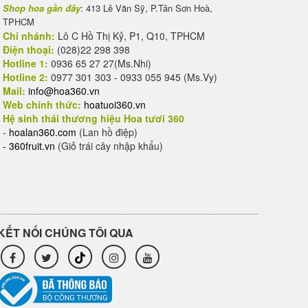
Shop hoa gần đây
: 413 Lê Văn Sỹ, P.Tân Sơn Hoà,
TPHCM
Chi nhánh:
Lô C Hồ Thị Kỷ, P1, Q10, TPHCM
Điện thoại:
(028)22 298 398
Hotline 1:
0936 65 27 27(Ms.Nhi)
Hotline 2:
0977 301 303 - 0933 055 945 (Ms.Vy)
Mail:
info@hoa360.vn
Web chính thức:
hoatuoi360.vn
Hệ sinh thái thương hiệu Hoa tươi 360
-
hoalan360.com
(Lan hồ điệp)
-
360fruit.vn
(Giỏ trái cây nhập khẩu)
KẾT NỐI CHÚNG TÔI QUA