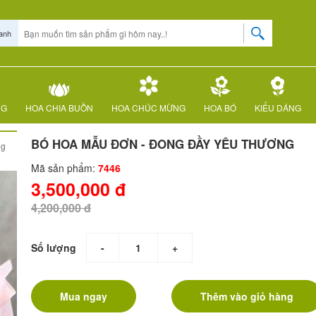
anh
NG
HOA CHIA BUỒN
HOA CHÚC MỪNG
HOA BÓ
KIỂU DÁNG
BÓ HOA MẪU ĐƠN - ĐONG ĐẦY YÊU THƯƠNG
ng
Mã sản phẩm:
7446
3,500,000 đ
4,200,000 đ
Số lượng
-
+
Mua ngay
Thêm vào giỏ hàng