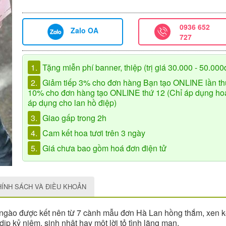
0936 652
Zalo OA
727
1.
Tặng miễn phí banner, thiệp (trị giá 30.000 - 50.000
2.
Giảm tiếp 3% cho đơn hàng Bạn tạo ONLINE lần th
10% cho đơn hàng tạo ONLINE thứ 12 (Chỉ áp dụng hoa 
áp dụng cho lan hồ điệp)
3.
Giao gấp trong 2h
4.
Cam kết hoa tươi trên 3 ngày
5.
Giá chưa bao gồm hoá đơn điện tử
HÍNH SÁCH VÀ ĐIỀU KHOẢN
 ngào được kết nên từ 7 cành mẫu đơn Hà Lan hồng thắm, xen 
ịp kỷ niệm, sinh nhật hay một lời tỏ tình lãng mạn.