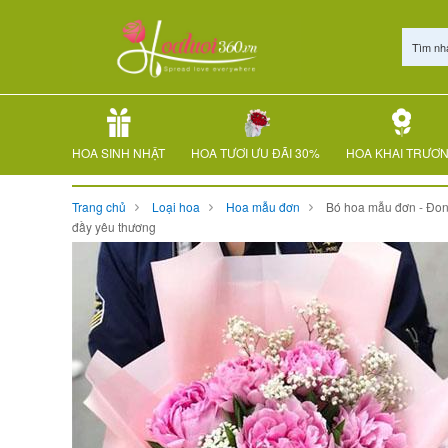
Tìm nh
HOA SINH NHẬT
HOA TƯƠI ƯU ĐÃI 30%
HOA KHAI TRƯƠ
Trang chủ
Loại hoa
Hoa mẫu đơn
Bó hoa mẫu đơn - Đo
đầy yêu thương