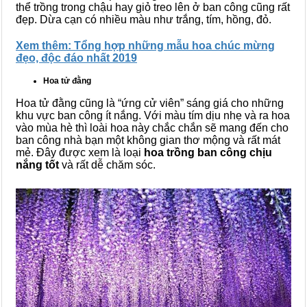
thể trồng trong chậu hay giỏ treo lên ở ban công cũng rất
đẹp. Dừa cạn có nhiều màu như trắng, tím, hồng, đỏ.
Xem thêm: Tổng hợp những mẫu hoa chúc mừng
đẹo, độc đáo nhất 2019
Hoa tử đằng
Hoa tử đằng cũng là “ứng cử viên” sáng giá cho những
khu vực ban công ít nắng. Với màu tím dịu nhẹ và ra hoa
vào mùa hè thì loài hoa này chắc chắn sẽ mang đến cho
ban công nhà bạn một không gian thơ mộng và rất mát
mẻ. Đây được xem là loại
hoa trồng ban công chịu
nắng tốt
và rất dễ chăm sóc.