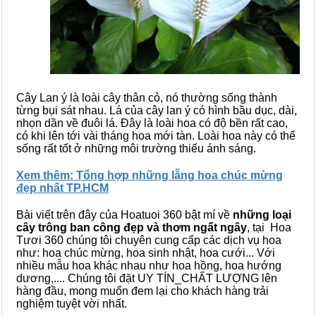
Cây Lan ý là loài cây thân cỏ, nó thường sống thành
từng bụi sát nhau. Lá của cây lan ý có hình bầu dục, dài,
nhọn dần về đuôi lá. Đây là loài hoa có độ bền rất cao,
có khi lên tới vài tháng hoa mới tàn. Loài hoa này có thể
sống rất tốt ở những môi trường thiếu ánh sáng.
Xem thêm: Tổng hợp những lẵng hoa chúc mừng
đẹp nhất TP.HCM
Bài viết trên đây của Hoatuoi 360 bật mí về
những loại
cây trông ban công đẹp và thơm ngất ngây
, tại Hoa
Tươi 360 chúng tôi chuyên cung cấp các dịch vụ hoa
như: hoa chúc mừng, hoa sinh nhật, hoa cưới... Với
nhiều mẫu hoa khác nhau như hoa hồng, hoa hướng
dương,.... Chúng tôi đặt UY TÍN_CHẤT LƯỢNG lên
hàng đầu, mong muốn đem lại cho khách hàng trải
nghiệm tuyệt vời nhất.