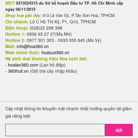
MST:
0313524315 do Sở kế hoạch Đầu tư TP. Hồ Chí Minh cấp
ngày 06/11/2015
Shop hoa gần đây
: 413 Lê Văn Sỹ, P.Tân Sơn Hoà, TPHCM
Chi nhánh:
Lô C Hồ Thị Kỷ, P1, Q10, TPHCM
Điện thoại:
(028)22 298 398
Hotline 1:
0936 65 27 27(Ms.Nhi)
Hotline 2:
0977 301 303 - 0933 055 945 (Ms.Vy)
Mail:
info@hoa360.vn
Web chính thức:
hoatuoi360.vn
Hệ sinh thái thương hiệu Hoa tươi 360
-
hoalan360.com
(Lan hồ điệp)
-
360fruit.vn
(Giỏ trái cây nhập khẩu)
Cập nhật thông tin khuyến mãi nhanh nhất hưởng quyền lợi giảm
giá riêng biệt
GỬI