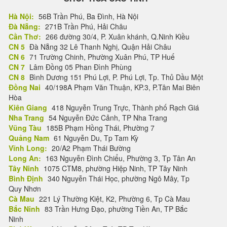
Hà Nội:
56B Trần Phú, Ba Đình, Hà Nội
Đà Nẵng:
271B Trần Phú, Hải Châu
Cần Thơ:
266 đường 30/4, P. Xuân khánh, Q.Ninh Kiều
CN 5
Đà Nẵng 32 Lê Thanh Nghị, Quận Hải Châu
CN 6
71 Trường Chinh, Phường Xuân Phú, TP Huế
CN 7
Lâm Đồng 05 Phan Đình Phùng
CN 8
Bình Dương 151 Phú Lợi, P. Phú Lợi, Tp. Thủ Dầu Một
Đồng Nai
40/198A Phạm Văn Thuận, KP.3, P.Tân Mai Biên
Hòa
Kiên Giang
418 Nguyễn Trung Trực, Thành phố Rạch Giá
Nha Trang
54 Nguyễn Đức Cảnh, TP Nha Trang
Vũng Tàu
185B Phạm Hồng Thái, Phường 7
Quảng Nam
61 Nguyễn Du, Tp Tam Kỳ
Vĩnh Long:
20/A2 Phạm Thái Bường
Long An:
163 Nguyễn Đình Chiểu, Phường 3, Tp Tân An
Tây Ninh
1075 CTM8, phường Hiệp Ninh, TP Tây Ninh
Bình Định
340 Nguyễn Thái Học, phường Ngô Mây, Tp
Quy Nhơn
Cà Mau
221 Lý Thường Kiệt, K2, Phường 6, Tp Cà Mau
Bắc Ninh
83 Trần Hưng Đạo, phường Tiền An, TP Bắc
Ninh