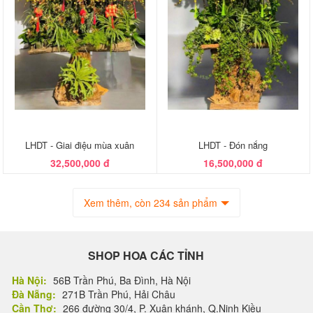
LHDT - Giai điệu mùa xuân
LHDT - Đón nắng
32,500,000 đ
16,500,000 đ
Xem thêm, còn 234 sản phẩm
SHOP HOA CÁC TỈNH
Hà Nội:
56B Trần Phú, Ba Đình, Hà Nội
Đà Nẵng:
271B Trần Phú, Hải Châu
Cần Thơ:
266 đường 30/4, P. Xuân khánh, Q.Ninh Kiều