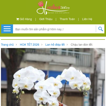
Giỏ Hàng
|
Giới Thiệu
|
Thanh Toán
|
Liên Hệ
Trang chủ
HOA TẾT 2026
Lan hồ điệp tết
Chậu lan đón tết: