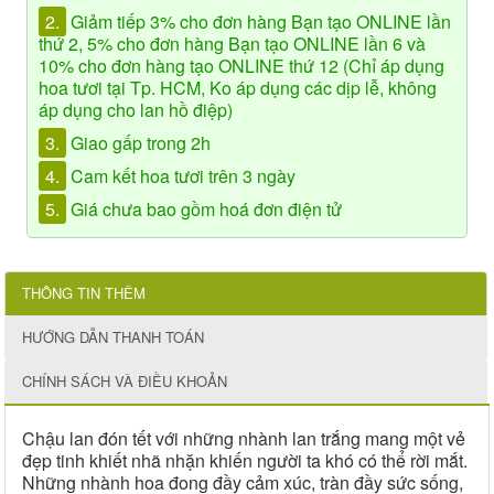
2.
Giảm tiếp 3% cho đơn hàng Bạn tạo ONLINE lần
thứ 2, 5% cho đơn hàng Bạn tạo ONLINE lần 6 và
10% cho đơn hàng tạo ONLINE thứ 12 (Chỉ áp dụng
hoa tươi tại Tp. HCM, Ko áp dụng các dịp lễ, không
áp dụng cho lan hồ điệp)
3.
Giao gấp trong 2h
4.
Cam kết hoa tươi trên 3 ngày
5.
Giá chưa bao gồm hoá đơn điện tử
THÔNG TIN THÊM
HƯỚNG DẪN THANH TOÁN
CHÍNH SÁCH VÀ ĐIỀU KHOẢN
Chậu lan đón tết với những nhành lan trắng mang một vẻ
đẹp tinh khiết nhã nhặn khiến người ta khó có thể rời mắt.
Những nhành hoa đong đầy cảm xúc, tràn đầy sức sống,