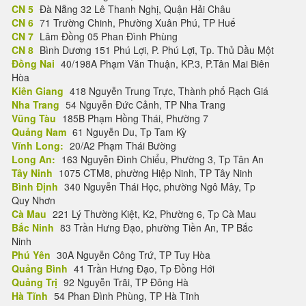
CN 5
Đà Nẵng 32 Lê Thanh Nghị, Quận Hải Châu
CN 6
71 Trường Chinh, Phường Xuân Phú, TP Huế
CN 7
Lâm Đồng 05 Phan Đình Phùng
CN 8
Bình Dương 151 Phú Lợi, P. Phú Lợi, Tp. Thủ Dầu Một
Đồng Nai
40/198A Phạm Văn Thuận, KP.3, P.Tân Mai Biên
Hòa
Kiên Giang
418 Nguyễn Trung Trực, Thành phố Rạch Giá
Nha Trang
54 Nguyễn Đức Cảnh, TP Nha Trang
Vũng Tàu
185B Phạm Hồng Thái, Phường 7
Quảng Nam
61 Nguyễn Du, Tp Tam Kỳ
Vĩnh Long:
20/A2 Phạm Thái Bường
Long An:
163 Nguyễn Đình Chiểu, Phường 3, Tp Tân An
Tây Ninh
1075 CTM8, phường Hiệp Ninh, TP Tây Ninh
Bình Định
340 Nguyễn Thái Học, phường Ngô Mây, Tp
Quy Nhơn
Cà Mau
221 Lý Thường Kiệt, K2, Phường 6, Tp Cà Mau
Bắc Ninh
83 Trần Hưng Đạo, phường Tiền An, TP Bắc
Ninh
Phú Yên
30A Nguyễn Công Trứ, TP Tuy Hòa
Quảng Bình
41 Trần Hưng Đạo, Tp Đồng Hới
Quảng Trị
92 Nguyễn Trãi, TP Đông Hà
Hà Tĩnh
54 Phan Đình Phùng, TP Hà Tĩnh