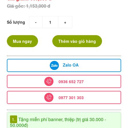
Giá gốc: 1,153,000 đ
Số lượng
-
+
Mua ngay
Thêm vào giỏ hàng
Zalo OA
0936 652 727
0977 301 303
1.
Tặng miễn phí banner, thiệp (trị giá 30.000 -
50.000đ)