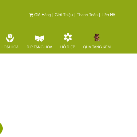
Giỏ Hàng
|
Giới Thiệu
|
Thanh Toán
|
Liên Hệ
LOẠI HOA
DỊP TẶNG HOA
HỒ ĐIỆP
QUÀ TẶNG KÈM