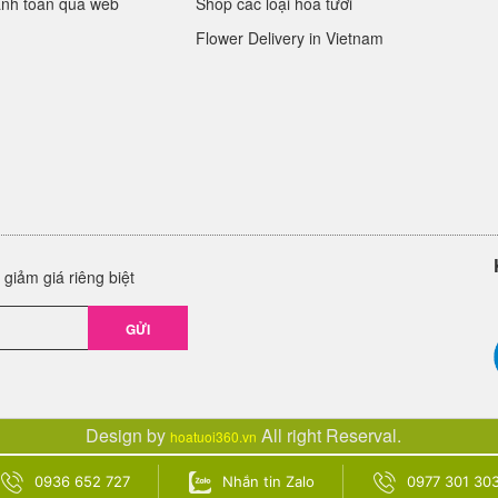
anh toán qua web
Shop các loại hoa tươi
Flower Delivery in Vietnam
giảm giá riêng biệt
GỬI
Design by
All right Reserval.
hoatuoi360.vn
0936 652 727
Nhắn tin Zalo
0977 301 30