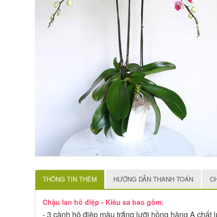
THÔNG TIN THÊM
HƯỚNG DẪN THANH TOÁN
C
Chậu lan hồ điệp - Kiêu sa bao gồm:
- 3 cành hô điệp màu trắng lưỡi hồng hàng A chất 