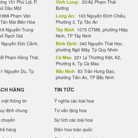
ng 151 Phú Lợi, P.
Vĩnh Long:
20/A2 Phạm Thái
Thủ Dầu Một
Bường
198A Phạm Văn
Long An:
163 Nguyễn Đình Chiểu,
.Tân Mai Biên Hòa
Phường 3, Tp Tân An
18 Nguyễn Trung
Tây Ninh
1075 CTM8, phường Hiệp
hố Rạch Giá
Ninh, TP Tây Ninh
 Nguyễn Đức Cảnh,
Bình Định
340 Nguyễn Thái Học,
phường Ngô Mây, Tp Quy Nhơn
B Phạm Hồng Thái,
Cà Mau
221 Lý Thường Kiệt, K2,
Phường 6, Tp Cà Mau
1 Nguyễn Du, Tp
Bắc Ninh
83 Trần Hưng Đạo,
phường Tiền An, TP Bắc Ninh
ÁCH HÀNG
TIN TỨC
 mật thông tin
Ý nghĩa các loài hoa
uy định chung
Tư vấn tặng hoa
 chuyển
Sự tích các loài hoa
trả hàng
Điện hoa toàn quốc