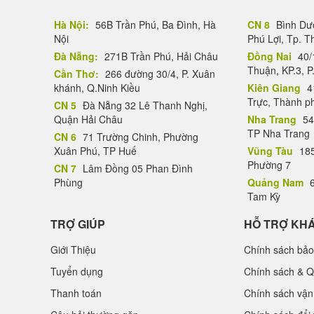
Hà Nội:
56B Trần Phú, Ba Đình, Hà
CN 8
Bình Dươ
Nội
Phú Lợi, Tp. 
Đà Nẵng:
271B Trần Phú, Hải Châu
Đồng Nai
40/
Thuận, KP.3, P
Cần Thơ:
266 đường 30/4, P. Xuân
khánh, Q.Ninh Kiều
Kiên Giang
4
Trực, Thành p
CN 5
Đà Nẵng 32 Lê Thanh Nghị,
Quận Hải Châu
Nha Trang
54
TP Nha Trang
CN 6
71 Trường Chinh, Phường
Xuân Phú, TP Huế
Vũng Tàu
185
Phường 7
CN 7
Lâm Đồng 05 Phan Đình
Phùng
Quảng Nam
6
Tam Kỳ
TRỢ GIÚP
HỖ TRỢ KH
Giới Thiệu
Chính sách bảo
Tuyển dụng
Chính sách & Q
Thanh toán
Chính sách vận