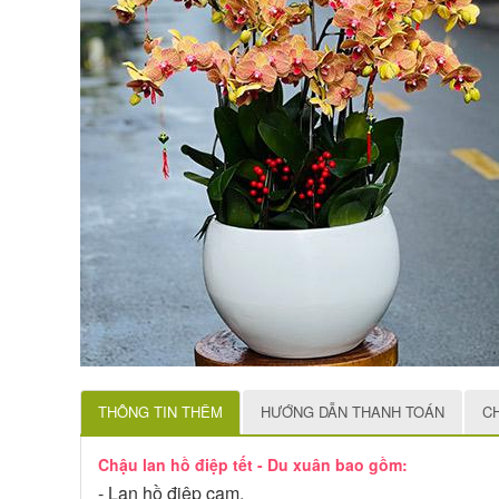
THÔNG TIN THÊM
HƯỚNG DẪN THANH TOÁN
C
Chậu lan hồ điệp tết - Du xuân bao gồm:
- Lan hồ điệp cam,