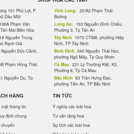
ng 151 Phú Lợi, P.
Vĩnh Long:
20/A2 Phạm Thái
Thủ Dầu Một
Bường
198A Phạm Văn
Long An:
163 Nguyễn Đình Chiểu,
.Tân Mai Biên Hòa
Phường 3, Tp Tân An
18 Nguyễn Trung
Tây Ninh
1075 CTM8, phường Hiệp
hố Rạch Giá
Ninh, TP Tây Ninh
 Nguyễn Đức Cảnh,
Bình Định
340 Nguyễn Thái Học,
phường Ngô Mây, Tp Quy Nhơn
B Phạm Hồng Thái,
Cà Mau
221 Lý Thường Kiệt, K2,
Phường 6, Tp Cà Mau
1 Nguyễn Du, Tp
Bắc Ninh
83 Trần Hưng Đạo,
phường Tiền An, TP Bắc Ninh
ÁCH HÀNG
TIN TỨC
 mật thông tin
Ý nghĩa các loài hoa
uy định chung
Tư vấn tặng hoa
 chuyển
Sự tích các loài hoa