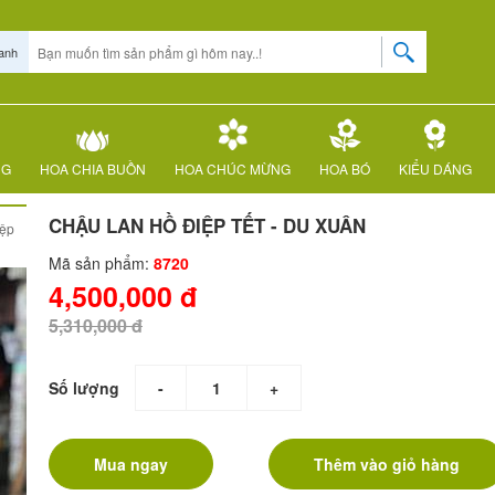
anh
NG
HOA CHIA BUỒN
HOA CHÚC MỪNG
HOA BÓ
KIỂU DÁNG
CHẬU LAN HỒ ĐIỆP TẾT - DU XUÂN
iệp
Mã sản phẩm:
8720
4,500,000 đ
5,310,000 đ
Số lượng
-
+
Mua ngay
Thêm vào giỏ hàng