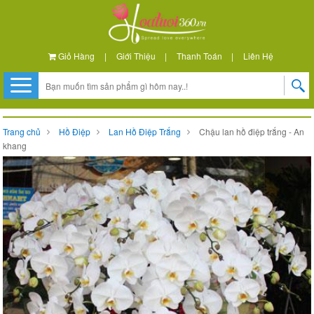
Giỏ Hàng
|
Giới Thiệu
|
Thanh Toán
|
Liên Hệ
Trang chủ
Hồ Điệp
Lan Hồ Điệp Trắng
Chậu lan hồ điệp trắng - An
khang