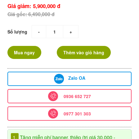
Giá giảm: 5,900,000 đ
Giá gốc: 6,490,000 đ
Số lượng
-
+
Mua ngay
Thêm vào giỏ hàng
Zalo OA
0936 652 727
0977 301 303
1.
Tặng miễn phí banner, thiệp (trị giá 30.000 -