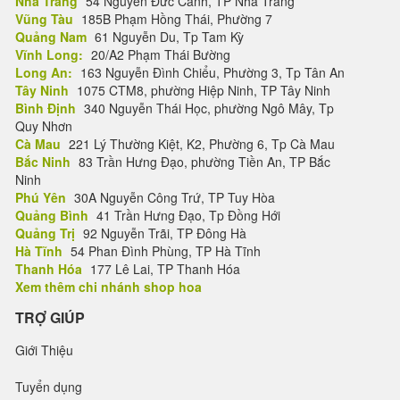
Nha Trang
54 Nguyễn Đức Cảnh, TP Nha Trang
Vũng Tàu
185B Phạm Hồng Thái, Phường 7
Quảng Nam
61 Nguyễn Du, Tp Tam Kỳ
Vĩnh Long:
20/A2 Phạm Thái Bường
Long An:
163 Nguyễn Đình Chiểu, Phường 3, Tp Tân An
Tây Ninh
1075 CTM8, phường Hiệp Ninh, TP Tây Ninh
Bình Định
340 Nguyễn Thái Học, phường Ngô Mây, Tp
Quy Nhơn
Cà Mau
221 Lý Thường Kiệt, K2, Phường 6, Tp Cà Mau
Bắc Ninh
83 Trần Hưng Đạo, phường Tiền An, TP Bắc
Ninh
Phú Yên
30A Nguyễn Công Trứ, TP Tuy Hòa
Quảng Bình
41 Trần Hưng Đạo, Tp Đồng Hới
Quảng Trị
92 Nguyễn Trãi, TP Đông Hà
Hà Tĩnh
54 Phan Đình Phùng, TP Hà Tĩnh
Thanh Hóa
177 Lê Lai, TP Thanh Hóa
Xem thêm chi nhánh shop hoa
TRỢ GIÚP
Giới Thiệu
Tuyển dụng