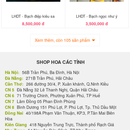
LHDT - Bạch điệp kiêu sa
LHDT - Bạch ngọc như ý
8,500,000 đ
3,500,000 đ
Xem thêm, còn 105 sản phẩm
SHOP HOA CÁC TỈNH
Hà Nội:
56B Trần Phú, Ba Đình, Hà Nội
Đà Nẵng:
271B Trần Phú, Hải Châu
Cần Thơ:
266 đường 30/4, P. Xuân khánh, Q.Ninh Kiều
CN 5
Đà Nẵng 32 Lê Thanh Nghị, Quận Hải Châu
CN 6
71 Trường Chinh, Phường Xuân Phú, TP Huế
CN 7
Lâm Đồng 05 Phan Đình Phùng
CN 8
Bình Dương 151 Phú Lợi, P. Phú Lợi, Tp. Thủ Dầu Một
Đồng Nai
40/198A Phạm Văn Thuận, KP.3, P.Tân Mai Biên
Hòa
Kiên Giang
418 Nguyễn Trung Trực, Thành phố Rạch Giá