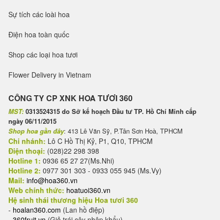
Sự tích các loài hoa
Điện hoa toàn quốc
Shop các loại hoa tươi
Flower Delivery in Vietnam
CÔNG TY CP XNK HOA TƯƠI 360
MST:
0313524315 do Sở kế hoạch Đầu tư TP. Hồ Chí Minh cấp
ngày 06/11/2015
Shop hoa gần đây
: 413 Lê Văn Sỹ, P.Tân Sơn Hoà, TPHCM
Chi nhánh:
Lô C Hồ Thị Kỷ, P1, Q10, TPHCM
Điện thoại:
(028)22 298 398
Hotline 1:
0936 65 27 27(Ms.Nhi)
Hotline 2:
0977 301 303 - 0933 055 945 (Ms.Vy)
Mail:
info@hoa360.vn
Web chính thức:
hoatuoi360.vn
Hệ sinh thái thương hiệu Hoa tươi 360
-
hoalan360.com
(Lan hồ điệp)
-
360fruit.vn
(Giỏ trái cây nhập khẩu)