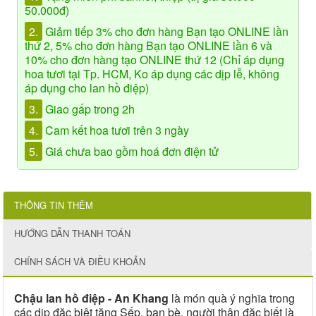
50.000đ)
2.
Giảm tiếp 3% cho đơn hàng Bạn tạo ONLINE lần
thứ 2, 5% cho đơn hàng Bạn tạo ONLINE lần 6 và
10% cho đơn hàng tạo ONLINE thứ 12 (Chỉ áp dụng
hoa tươi tại Tp. HCM, Ko áp dụng các dịp lễ, không
áp dụng cho lan hồ điệp)
3.
Giao gấp trong 2h
4.
Cam kết hoa tươi trên 3 ngày
5.
Giá chưa bao gồm hoá đơn điện tử
THÔNG TIN THÊM
HƯỚNG DẪN THANH TOÁN
CHÍNH SÁCH VÀ ĐIỀU KHOẢN
Chậu lan hồ điệp - An Khang
là món quà ý nghĩa trong
các dịp đặc biệt tặng Sếp, bạn bè, người thân đặc biết là